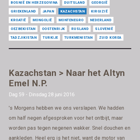
BOSNIË EN HERZEGOVINA
DUITSLAND
GEORGIË
GRIEKENLAND
JAPAN
KAZACHSTAN
KIRGIZIË
KROATIË
MONGOLIË
MONTENEGRO
NEDERLAND
OEZBEKISTAN
OOSTENRIJK
RUSLAND
SLOVENIË
TADZJIKISTAN
TURKIJE
TURKMENISTAN
ZUID KOREA
Kazachstan > Naar het Altyn
Emel N.P.
Dag 59 - Dinsdag 28 juni 2016
's Morgens hebben we ons verslapen. We hadden
om half negen afgesproken voor het ontbijt, maar
worden pas tegen negenen wakker. Snel douchen en
aankleden. Heel erg is het niet, want de motor van