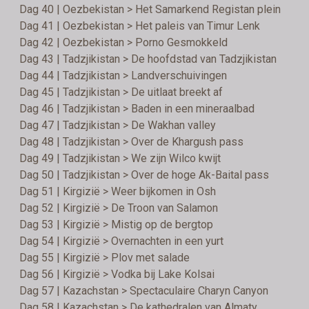
Dag 40 | Oezbekistan > Het Samarkend Registan plein
Dag 41 | Oezbekistan > Het paleis van Timur Lenk
Dag 42 | Oezbekistan > Porno Gesmokkeld
Dag 43 | Tadzjikistan > De hoofdstad van Tadzjikistan
Dag 44 | Tadzjikistan > Landverschuivingen
Dag 45 | Tadzjikistan > De uitlaat breekt af
Dag 46 | Tadzjikistan > Baden in een mineraalbad
Dag 47 | Tadzjikistan > De Wakhan valley
Dag 48 | Tadzjikistan > Over de Khargush pass
Dag 49 | Tadzjikistan > We zijn Wilco kwijt
Dag 50 | Tadzjikistan > Over de hoge Ak-Baital pass
Dag 51 | Kirgizië > Weer bijkomen in Osh
Dag 52 | Kirgizië > De Troon van Salamon
Dag 53 | Kirgizië > Mistig op de bergtop
Dag 54 | Kirgizië > Overnachten in een yurt
Dag 55 | Kirgizië > Plov met salade
Dag 56 | Kirgizië > Vodka bij Lake Kolsai
Dag 57 | Kazachstan > Spectaculaire Charyn Canyon
Dag 58 | Kazachstan > De kathedralen van Almaty