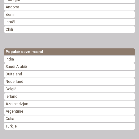
Andorra
Benin
Israël
Chili
Populair deze maand
India
Saudi-Arabië
Duitsland
Nederland
België
Ierland
Azerbeidzjan
Argentinië
Cuba
Turkije