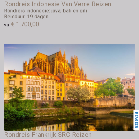
Rondreis Indonesie Van Verre Reizen
Rondreis indonesië: java, bali en gili
Reisduur: 19 dagen
€ 1.700,00
va
REAGEER
Rondreis Frankrijk SRC Reizen