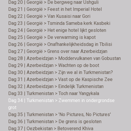
Dag 20 | Georgië > De bergweg naar Ushguli
Dag 21 | Georgië > Feest in het Imperial Hotel
Dag 22 | Georgië > Van Kusaisi naar Gori
Dag 23 | Georgië > Tsminda Sameba kerk Kasbeki
Dag 24 | Georgië > Het enige hotel lijkt gesloten
Dag 25 | Georgië > De verwarming is kapot
Dag 26 | Georgië > Onafhankelijkheidsdag in Tbilisi
Dag 27 | Georgië > Grens over naar Azerbeidzjan
Dag 28 | Azerbeidzjan > Moddervulkanen van Gobustan
Dag 29 | Azerbeidzjan > Wachten op de boot
Dag 30 | Azerbeidzjan > Zijn we al in Turkmenistan?
Dag 31 | Azerbeidzjan > Vast op de Kaspische Zee
Dag 32 | Azerbeidzjan > Eindelijk Turkmenistan
Dag 33 | Turkmenistan > Toch naar Yangykala
Dag 34 | Turkmenistan > Zwemmen in ondergrondse
grot
Dag 35 | Turkmenistan > 'No Pictures, No Pictures'
Dag 36 | Turkmenistan > De grens is gesloten
Dag 37 | Oezbekistan > Betoverend Khiva