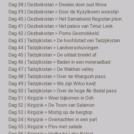
Dag 38 | Oezbekistan > Dwalen door oud Khiva
Dag 39 | Oezbekistan > Door de Kyzylkoem woestijn
Dag 40 | Oezbekistan > Het Samarkend Registan plein
Dag 41 | Oezbekistan > Het paleis van Timur Lenk
Dag 42 | Oezbekistan > Porno Gesmokkeld
Dag 43 | Tadzjikistan > De hoofdstad van Tadzjikistan
Dag 44 | Tadzjikistan > Landverschuivingen
Dag 45 | Tadzjikistan > De uitlaat breekt af
Dag 46 | Tadzjikistan > Baden in een mineraalbad
Dag 47 | Tadzjikistan > De Wakhan valley
Dag 48 | Tadzjikistan > Over de Khargush pass
Dag 49 | Tadzjikistan > We zijn Wilco kwijt
Dag 50 | Tadzjikistan > Over de hoge Ak-Baital pass
Dag 51 | Kirgizië > Weer bijkomen in Osh
Dag 52 | Kirgizië > De Troon van Salamon
Dag 53 | Kirgizië > Mistig op de bergtop
Dag 54 | Kirgizië > Overnachten in een yurt
Dag 55 | Kirgizië > Plov met salade
Dag 56 | Kirgizië > Vodka bij Lake Kolsai