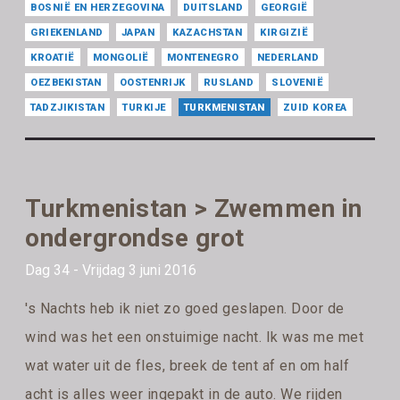
BOSNIË EN HERZEGOVINA
DUITSLAND
GEORGIË
GRIEKENLAND
JAPAN
KAZACHSTAN
KIRGIZIË
KROATIË
MONGOLIË
MONTENEGRO
NEDERLAND
OEZBEKISTAN
OOSTENRIJK
RUSLAND
SLOVENIË
TADZJIKISTAN
TURKIJE
TURKMENISTAN
ZUID KOREA
Turkmenistan > Zwemmen in
ondergrondse grot
Dag 34 - Vrijdag 3 juni 2016
's Nachts heb ik niet zo goed geslapen. Door de
wind was het een onstuimige nacht. Ik was me met
wat water uit de fles, breek de tent af en om half
acht is alles weer ingepakt in de auto. We rijden