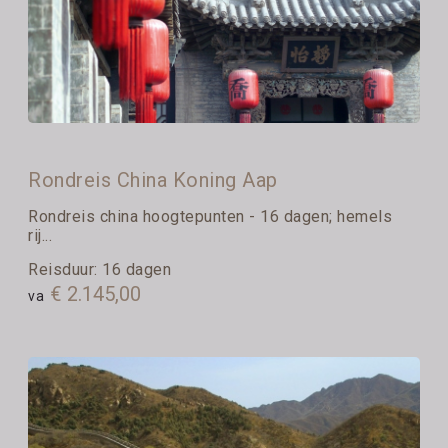
Rondreis China Koning Aap
Rondreis china hoogtepunten - 16 dagen; hemels
rij...
Reisduur: 16 dagen
€ 2.145,00
va