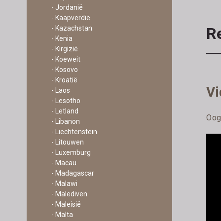
- Jordanië
- Kaapverdië
Re
- Kazachstan
- Kenia
- Kirgizië
- Koeweit
- Kosovo
- Kroatië
Vi
- Laos
- Lesotho
- Letland
Oog
- Libanon
- Liechtenstein
- Litouwen
- Luxemburg
- Macau
- Madagascar
- Malawi
- Malediven
- Maleisië
- Malta