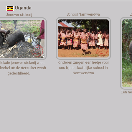
Uganda
School Namwendwa
Z
Jenever stokerij
Kinderen zingen een liedje voor
lokale jenever stokerij waar
ons bij de plaatelijke school in
lcohol uit de rietsuiker wordt
Namwendwa
gedestilleerd.
Een ne