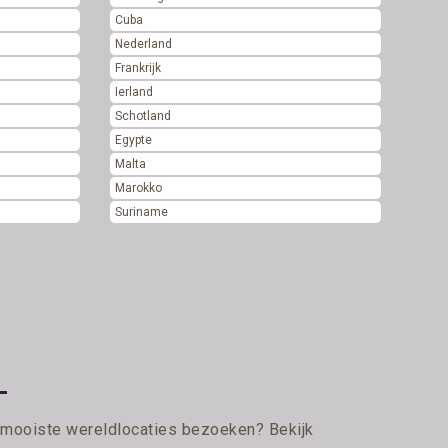
Cuba
Nederland
Frankrijk
Ierland
Schotland
Egypte
Malta
Marokko
Suriname
e mooiste wereldlocaties bezoeken? Bekijk