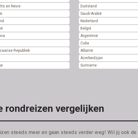
itts en Nevis
Duitsland
ië
Saudi-Arabië
and
Nederland
ië
België
ana
Argentinië
n
Cuba
caanse Republiek
Albanië
d
Azerbeidzjan
je
Suriname
e rondreizen vergelijken
izen steeds meer en gaan steeds verder weg! Wil jij ook d