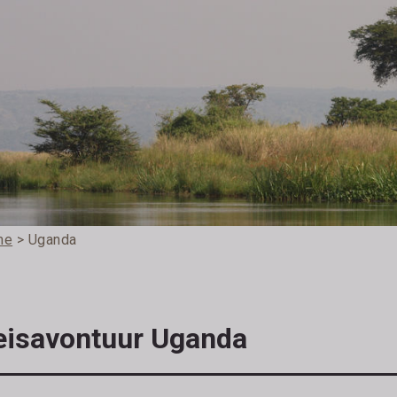
me
> Uganda
eisavontuur Uganda