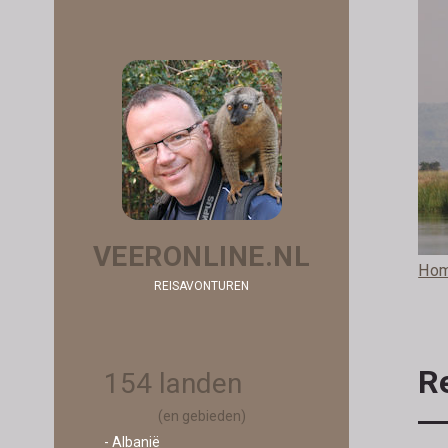
VEERONLINE.NL
Ho
REISAVONTUREN
R
154 landen
(en gebieden)
- Albanië