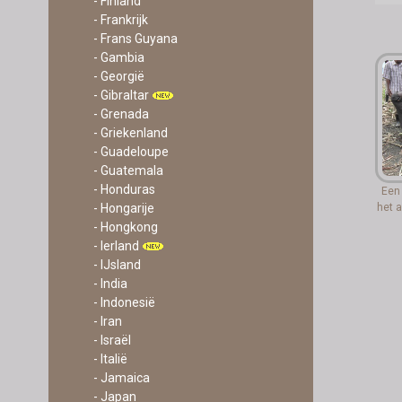
- Finland
- Frankrijk
- Frans Guyana
- Gambia
- Georgië
- Gibraltar
- Grenada
- Griekenland
- Guadeloupe
- Guatemala
- Honduras
Een 
- Hongarije
het a
- Hongkong
- Ierland
- IJsland
- India
- Indonesië
- Iran
- Israël
- Italië
- Jamaica
- Japan