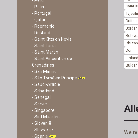
- Peru
Saint K
- Polen
- Portugal
Tsjech
- Qatar
Duitsl
- Roemenië
Jordan
- Rusland
Botsw
- Saint Kitts en Nevis
Bhuta
- Saint Lucia
Domini
- Saint Martin
IJslan
- Saint Vincent en de
Grenadines
Bulgari
- San Marino
- São Tomé en Principe
- Saudi-Arabië
- Schotland
- Senegal
- Servië
All
- Singapore
- Sint Maarten
- Slovenië
- Slowakije
We re
- Spanje