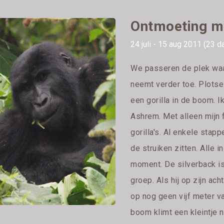
Ontmoeting me
24 juli - 15 aug 2011 (23 d
We passeren de plek waar
neemt verder toe. Plotsel
een gorilla in de boom. I
Ashrem. Met alleen mijn 
gorilla's. Al enkele stapp
de struiken zitten. Alle 
moment. De silverback is
groep. Als hij op zijn ac
op nog geen vijf meter va
boom klimt een kleintje