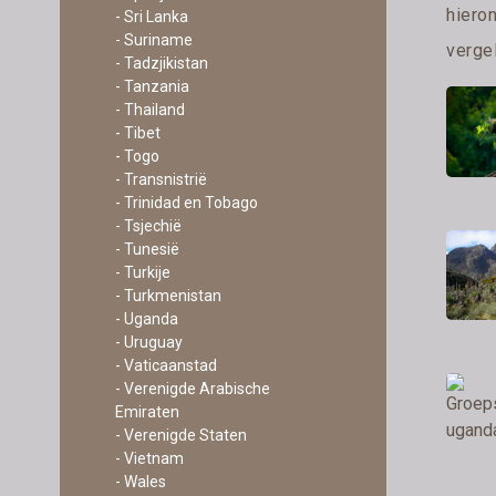
hiero
- Sri Lanka
- Suriname
vergel
- Tadzjikistan
- Tanzania
- Thailand
- Tibet
- Togo
- Transnistrië
- Trinidad en Tobago
- Tsjechië
- Tunesië
- Turkije
- Turkmenistan
- Uganda
- Uruguay
- Vaticaanstad
- Verenigde Arabische
Emiraten
- Verenigde Staten
- Vietnam
- Wales