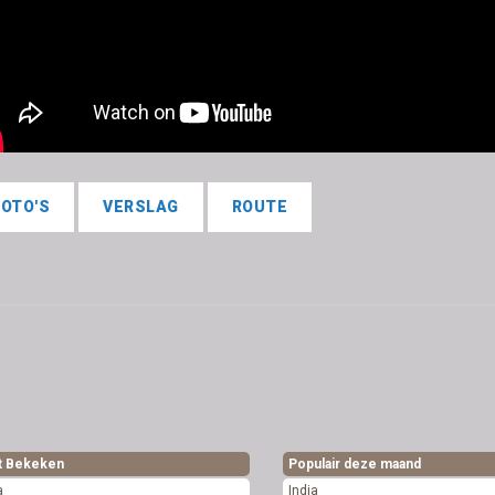
FOTO'S
VERSLAG
ROUTE
t Bekeken
Populair deze maand
a
India