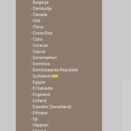
- Bulgarije
- Cambodja
- Canada
- Chili
- China
- Costa Rica
- Cuba
- Curacao
- Cyprus
- Denemarken
- Dominica
- Dominicaanse Republiek
- Duitsland
- Egypte
- El Salvador
- Engeland
- Estland
- Eswatini (Swaziland)
- Ethiopië
- Fiji
- Filipijnen