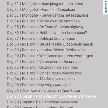
REAGEER
Dag 81 | Mongolië > Aanrijding met een arend
Dag 82 | Mongolië > Feest in Choibalsan
Dag 83 | Mongolië > Geweigerd in het restaurant
Dag 84 | Rusland > Water over de motorkap
Dag 85 | Rusland > De Trans Siberian highway
Dag 86 | Rusland > Hebben we een lekke band?
Dag 87 | Rusland > Belaagd door vliegen
Dag 88 | Rusland > De grensstad Blagovesnchensk
Dag 89 | Rusland > Joodse Oblast Birobidzhan
Dag 90 | Rusland > We komen iedereen weer tegen
Dag 91 | Rusland > Varen over de Amur rivier
Dag 92 | Rusland > Op zoek naar een hotel
Dag 93 | Rusland > Binnen rijden Vladivostok
Dag 94 | Rusland > Afscheid van de auto
Dag 95 | Rusland > Op weg naar Japan
Dag 96 | Zuid Korea > Zes uur in Zuid Korea
Dag 97 | Japan > Papiertje, formuliertje en stempeltje
Dag 98 | Japan > De Hiroshima herdenking
Dag 99 | Japan > Koelvloeistof lekkage