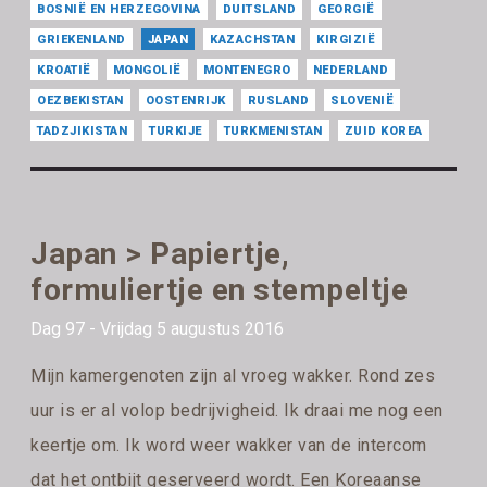
BOSNIË EN HERZEGOVINA
DUITSLAND
GEORGIË
GRIEKENLAND
JAPAN
KAZACHSTAN
KIRGIZIË
KROATIË
MONGOLIË
MONTENEGRO
NEDERLAND
OEZBEKISTAN
OOSTENRIJK
RUSLAND
SLOVENIË
TADZJIKISTAN
TURKIJE
TURKMENISTAN
ZUID KOREA
Japan > Papiertje,
formuliertje en stempeltje
Dag 97 - Vrijdag 5 augustus 2016
Mijn kamergenoten zijn al vroeg wakker. Rond zes
uur is er al volop bedrijvigheid. Ik draai me nog een
keertje om. Ik word weer wakker van de intercom
dat het ontbijt geserveerd wordt. Een Koreaanse