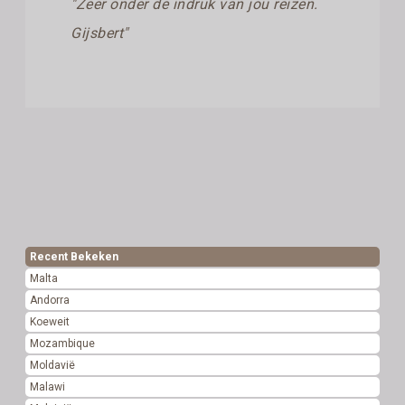
"Zeer onder de indruk van jou reizen.
Gijsbert"
Recent Bekeken
Malta
Andorra
Koeweit
Mozambique
Moldavië
Malawi