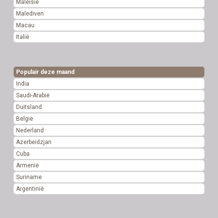
Maleisië
Malediven
Macau
Italië
Populair deze maand
India
Saudi-Arabië
Duitsland
België
Nederland
Azerbeidzjan
Cuba
Armenië
Suriname
Argentinië