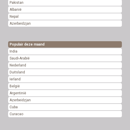
Pakistan
Albanië
Nepal
Azerbeidzjan
Populair deze maand
India
Saudi-Arabië
Nederland
Duitsland
Ierland
België
Argentinië
Azerbeidzjan
Cuba
Curacao