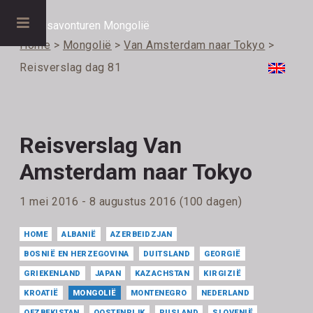
Home
>
Mongolië
>
Van Amsterdam naar Tokyo
>
Reisverslag dag 81
Reisverslag Van
Amsterdam naar Tokyo
1 mei 2016 - 8 augustus 2016 (100 dagen)
HOME
ALBANIË
AZERBEIDZJAN
BOSNIË EN HERZEGOVINA
DUITSLAND
GEORGIË
GRIEKENLAND
JAPAN
KAZACHSTAN
KIRGIZIË
KROATIË
MONGOLIË
MONTENEGRO
NEDERLAND
OEZBEKISTAN
OOSTENRIJK
RUSLAND
SLOVENIË