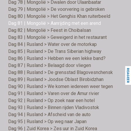
Dag 78 | Mongolië > Dwalen door Ulaanbaatar
Dag 79 | Mongolië > De voorvering is gebroken
Dag 80 | Mongolië > Het Genghis Khan ruiterbeeld
Dag 81 | Mongolië > Aanrijding met een arend
Dag 82 | Mongolië > Feest in Choibalsan
Dag 83 | Mongolië > Geweigerd in het restaurant
Dag 84 | Rusland > Water over de motorkap
Dag 85 | Rusland > De Trans Siberian highway
Dag 86 | Rusland > Hebben we een lekke band?
Dag 87 | Rusland > Belaagd door vliegen
REAGEER
Dag 88 | Rusland > De grensstad Blagovesnchensk
Dag 89 | Rusland > Joodse Oblast Birobidzhan
Dag 90 | Rusland > We komen iedereen weer tegen
Dag 91 | Rusland > Varen over de Amur rivier
Dag 92 | Rusland > Op zoek naar een hotel
Dag 93 | Rusland > Binnen rijden Vladivostok
Dag 94 | Rusland > Afscheid van de auto
Dag 95 | Rusland > Op weg naar Japan
Dag 96 | Zuid Korea > Zes uur in Zuid Korea