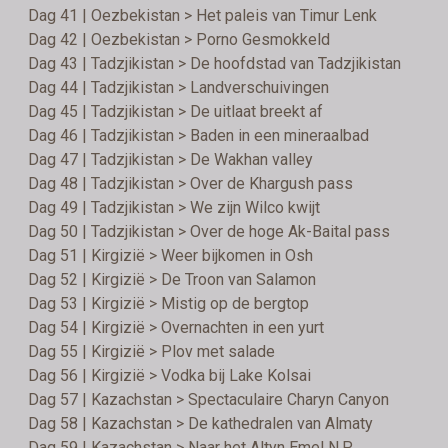
Dag 41 | Oezbekistan > Het paleis van Timur Lenk
Dag 42 | Oezbekistan > Porno Gesmokkeld
Dag 43 | Tadzjikistan > De hoofdstad van Tadzjikistan
Dag 44 | Tadzjikistan > Landverschuivingen
Dag 45 | Tadzjikistan > De uitlaat breekt af
Dag 46 | Tadzjikistan > Baden in een mineraalbad
Dag 47 | Tadzjikistan > De Wakhan valley
Dag 48 | Tadzjikistan > Over de Khargush pass
Dag 49 | Tadzjikistan > We zijn Wilco kwijt
Dag 50 | Tadzjikistan > Over de hoge Ak-Baital pass
Dag 51 | Kirgizië > Weer bijkomen in Osh
Dag 52 | Kirgizië > De Troon van Salamon
Dag 53 | Kirgizië > Mistig op de bergtop
Dag 54 | Kirgizië > Overnachten in een yurt
Dag 55 | Kirgizië > Plov met salade
Dag 56 | Kirgizië > Vodka bij Lake Kolsai
Dag 57 | Kazachstan > Spectaculaire Charyn Canyon
Dag 58 | Kazachstan > De kathedralen van Almaty
Dag 59 | Kazachstan > Naar het Altyn Emel N.P.