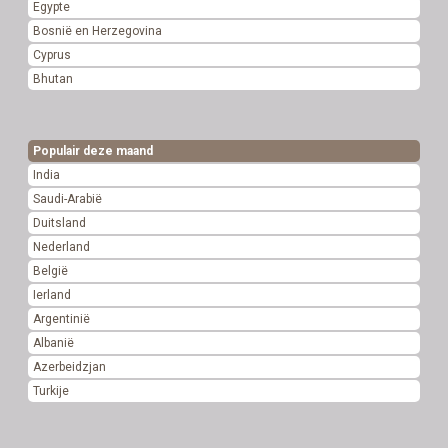
Egypte
Bosnië en Herzegovina
Cyprus
Bhutan
Populair deze maand
India
Saudi-Arabië
Duitsland
Nederland
België
Ierland
Argentinië
Albanië
Azerbeidzjan
Turkije