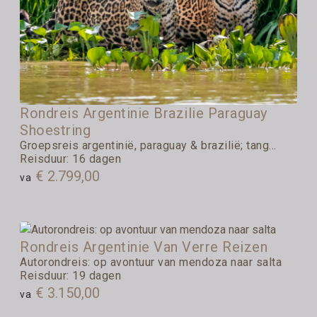
Rondreis Argentinie Brazilie Paraguay
Shoestring
Groepsreis argentinië, paraguay & brazilië; tang...
Reisduur: 16 dagen
€ 2.799,00
va
Rondreis Argentinie Van Verre Reizen
Autorondreis: op avontuur van mendoza naar salta
Reisduur: 19 dagen
€ 3.150,00
va