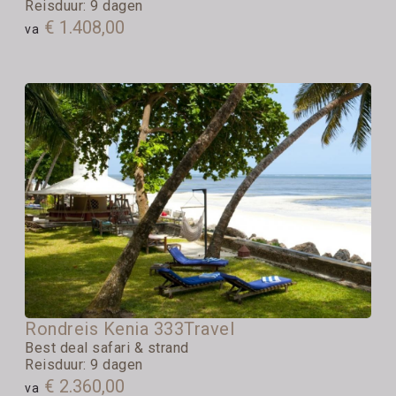
Reisduur: 9 dagen
€ 1.408,00
va
Rondreis Kenia 333Travel
Best deal safari & strand
Reisduur: 9 dagen
€ 2.360,00
va