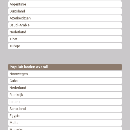
Argentinië
Duitsland
Azerbeidzjan
Saudi-Arabië
Nederland
Tibet
Turkije
Populair landen overall
Noorwegen
Cuba
Nederland
Frankrijk
Ierland
Schotland
Egypte
Malta
Marokko