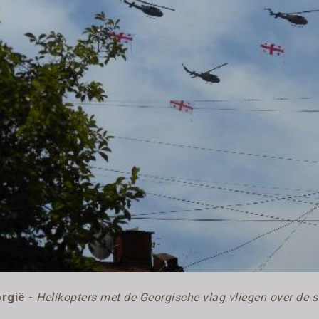
rgië
-
Helikopters met de Georgische vlag vliegen over de 