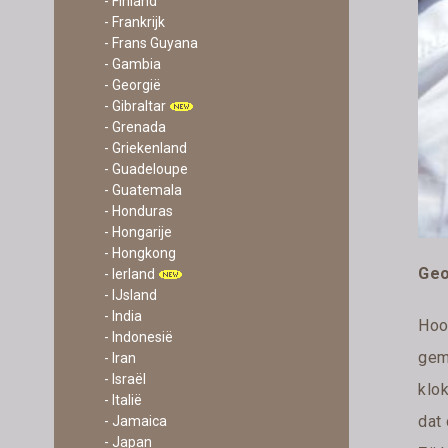
- Finland
- Frankrijk
- Frans Guyana
- Gambia
- Georgië
- Gibraltar
- Grenada
- Griekenland
- Guadeloupe
- Guatemala
- Honduras
- Hongarije
- Hongkong
Geo
- Ierland
- IJsland
- India
Hoo
- Indonesië
gem
- Iran
- Israël
klok
- Italië
dat
- Jamaica
- Japan