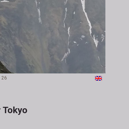
 26
 Tokyo