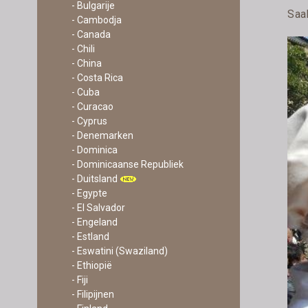
- Bulgarije
Saak
- Cambodja
- Canada
- Chili
- China
- Costa Rica
- Cuba
- Curacao
- Cyprus
- Denemarken
- Dominica
- Dominicaanse Republiek
- Duitsland
- Egypte
- El Salvador
- Engeland
- Estland
- Eswatini (Swaziland)
- Ethiopië
- Fiji
- Filipijnen