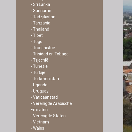
- Sri Lanka
- Suriname
- Tadzjikistan
- Tanzania
- Thailand
- Tibet
- Togo
- Transnistrië
- Trinidad en Tobago
- Tsjechië
- Tunesië
- Turkije
- Turkmenistan
- Uganda
- Uruguay
- Vaticaanstad
- Verenigde Arabische
Emiraten
- Verenigde Staten
- Vietnam
- Wales