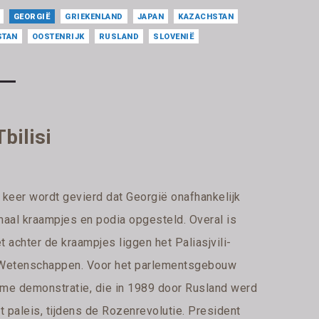
GEORGIË
GRIEKENLAND
JAPAN
KAZACHSTAN
STAN
OOSTENRIJK
RUSLAND
SLOVENIË
bilisi
 keer wordt gevierd dat Georgië onafhankelijk
aal kraampjes en podia opgesteld. Overal is
 achter de kraampjes liggen het Paliasjvili-
e Wetenschappen. Voor het parlementsgebouw
me demonstratie, die in 1989 door Rusland werd
t paleis, tijdens de Rozenrevolutie. President