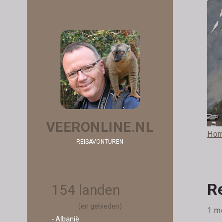
VEERONLINE.NL
Ho
REISAVONTUREN
R
154 landen
(en gebieden)
1 m
- Albanië