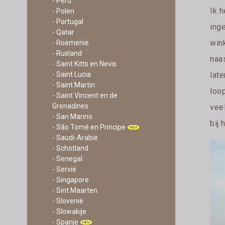
- Peru
Ik 
- Polen
- Portugal
ing
- Qatar
win
- Roemenië
- Rusland
naa
- Saint Kitts en Nevis
- Saint Lucia
lat
- Saint Martin
loop
- Saint Vincent en de
Grenadines
vee
- San Marino
bij
- São Tomé en Principe
- Saudi-Arabië
- Schotland
- Senegal
- Servië
- Singapore
- Sint Maarten
- Slovenië
- Slowakije
- Spanje