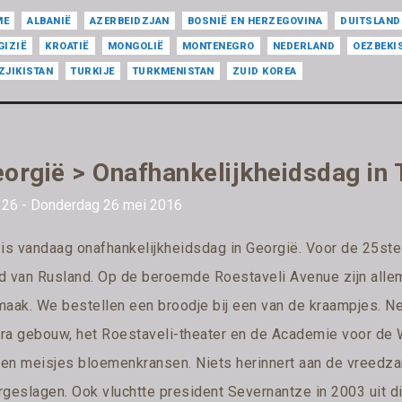
ME
ALBANIË
AZERBEIDZJAN
BOSNIË EN HERZEGOVINA
DUITSLAND
GIZIË
KROATIË
MONGOLIË
MONTENEGRO
NEDERLAND
OEZBEKI
ZJIKISTAN
TURKIJE
TURKMENISTAN
ZUID KOREA
orgië > Onafhankelijkheidsdag in T
 26 - Donderdag 26 mei 2016
 is vandaag onafhankelijkheidsdag in Georgië. Voor de 25ste
d van Rusland. Op de beroemde Roestaveli Avenue zijn allem
maak. We bestellen een broodje bij een van de kraampjes. Net
ra gebouw, het Roestaveli-theater en de Academie voor d
en meisjes bloemenkransen. Niets herinnert aan de vreedza
rgeslagen. Ook vluchtte president Severnantze in 2003 uit di