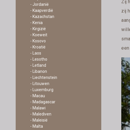
Zij
- Jordanië
zij 
- Kaapverdië
- Kazachstan
aan
- Kenia
- Kirgizië
will
- Koeweit
smal
- Kosovo
- Kroatië
een
- Laos
- Lesotho
- Letland
- Libanon
- Liechtenstein
- Litouwen
- Luxemburg
- Macau
- Madagascar
- Malawi
- Malediven
- Maleisië
- Malta