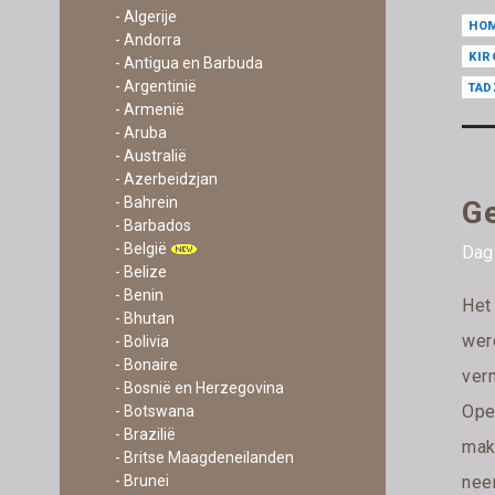
- Algerije
HO
- Andorra
KIR
- Antigua en Barbuda
- Argentinië
TAD
- Armenië
- Aruba
- Australië
- Azerbeidzjan
- Bahrein
Ge
- Barbados
- België
Dag
- Belize
- Benin
Het
- Bhutan
wer
- Bolivia
- Bonaire
ver
- Bosnië en Herzegovina
Ope
- Botswana
- Brazilië
mak
- Britse Maagdeneilanden
- Brunei
nee