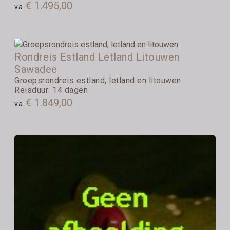
€ 1.495,00
va
Rondreis Estland Letland Litouwen
Sawadee
Groepsrondreis estland, letland en litouwen
Reisduur: 14 dagen
€ 1.849,00
va