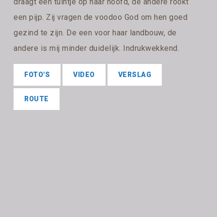
draagt een tuintje op haar hoofd, de andere rookt
een pijp. Zij vragen de voodoo God om hen goed
gezind te zijn. De een voor haar landbouw, de
andere is mij minder duidelijk. Indrukwekkend.
FOTO'S
VIDEO
VERSLAG
ROUTE