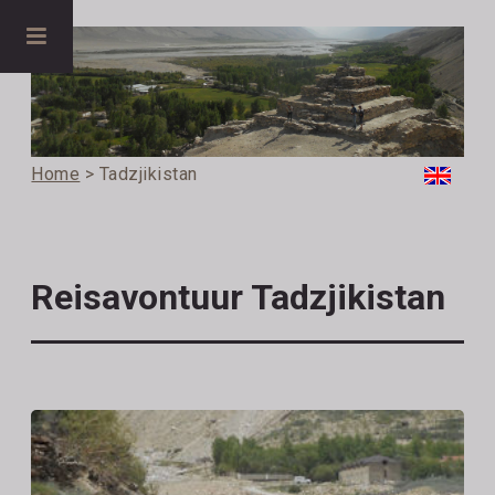
Home
> Tadzjikistan
Reisavontuur Tadzjikistan