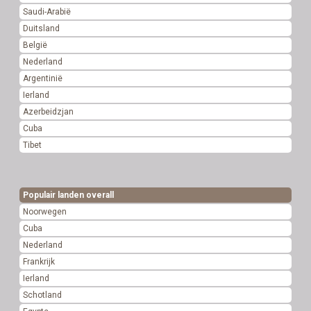
Saudi-Arabië
Duitsland
België
Nederland
Argentinië
Ierland
Azerbeidzjan
Cuba
Tibet
Populair landen overall
Noorwegen
Cuba
Nederland
Frankrijk
Ierland
Schotland