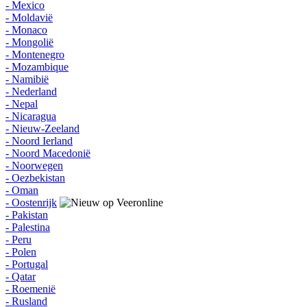
- Mexico
- Moldavië
- Monaco
- Mongolië
- Montenegro
- Mozambique
- Namibië
- Nederland
- Nepal
- Nicaragua
- Nieuw-Zeeland
- Noord Ierland
- Noord Macedonië
- Noorwegen
- Oezbekistan
- Oman
- Oostenrijk
- Pakistan
- Palestina
- Peru
- Polen
- Portugal
- Qatar
- Roemenië
- Rusland