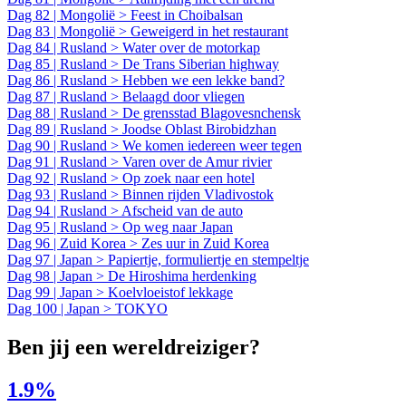
Dag 82 | Mongolië > Feest in Choibalsan
Dag 83 | Mongolië > Geweigerd in het restaurant
Dag 84 | Rusland > Water over de motorkap
Dag 85 | Rusland > De Trans Siberian highway
Dag 86 | Rusland > Hebben we een lekke band?
Dag 87 | Rusland > Belaagd door vliegen
Dag 88 | Rusland > De grensstad Blagovesnchensk
Dag 89 | Rusland > Joodse Oblast Birobidzhan
Dag 90 | Rusland > We komen iedereen weer tegen
Dag 91 | Rusland > Varen over de Amur rivier
Dag 92 | Rusland > Op zoek naar een hotel
Dag 93 | Rusland > Binnen rijden Vladivostok
Dag 94 | Rusland > Afscheid van de auto
Dag 95 | Rusland > Op weg naar Japan
Dag 96 | Zuid Korea > Zes uur in Zuid Korea
Dag 97 | Japan > Papiertje, formuliertje en stempeltje
Dag 98 | Japan > De Hiroshima herdenking
Dag 99 | Japan > Koelvloeistof lekkage
Dag 100 | Japan > TOKYO
Ben jij een wereldreiziger?
1.9%