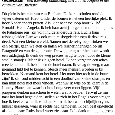
Oezbekistan
-
Een toevallig ontmoeting met Luc en Angela in het
centrum van Buchara
Dit plein is het centrum van Buchara. De koranscholen rond de
vijver dateren uit 1620. Onder de bomen is het een heerlijke plek. Ik
hoor Nederlanders praten. Als ik er naar toe loop hoor ik: 'hé
Ronald'. Het is Angela. Ik heb haar acht jaar geleden ontmoet tijdens
de Patagonië reis. Zij volgt nu de zijderoute reis. Luc is haar
reisbegeleider. Luc was ook mijn reisbegeleider toen ik deze reis
deed. Wat een kleine wereld. Samen met de reisgroep drinken we
een biertje, gaan we eten en halen we reisherinneringen op uit
Patagonië en van de zijderoute. De weg terug naar het hotel wordt
een uitdaging. Ik denk de weg precies terug te lopen door de kleine
smalle straatjes. Maar ik zie geen hotel. Ik ben vergeten een adres
mee te nemen. Ik heb alleen de hotel naam. Ik vraag de weg, maar
niemand lijkt het te kennen. Steeds meer mensen worden er bij
betrokken. Niemand kent het hotel. Het moet hier toch in de buurt
zijn? Ik sta rond middernacht in een doolhof van kleine straatjes en
kan mijn hotel niet meer vinden. Wat nu? Ik wijs op de kaart in de
Lonely Planet aan waar het hotel ongeveer moet liggen. Vijf
jongeren denken misschien te weten wat ik bedoel. Terwijl ze mij
naar het hotel begeleiden, stellen ze zich in het Engels voor, vragen
hoe ik heet en waar ik vandaan kom? Ik ben waarschijnlijk ergens
linksaf geslagen, waar ik rechts had gemoeten. Ik ben best opgelucht
als ik de naam Ruby hotel weer zie staan. Ik bedank mijn gids-groep