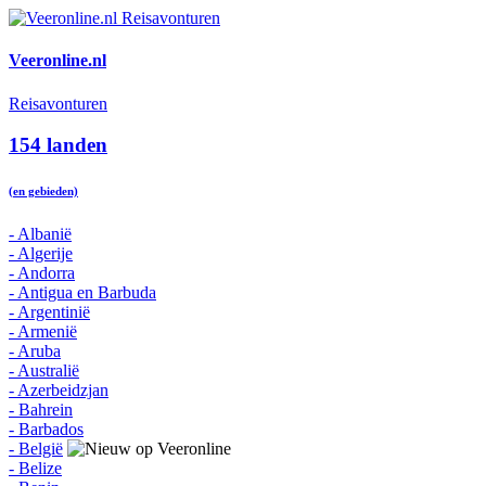
Veeronline.nl
Reisavonturen
154 landen
(en gebieden)
- Albanië
- Algerije
- Andorra
- Antigua en Barbuda
- Argentinië
- Armenië
- Aruba
- Australië
- Azerbeidzjan
- Bahrein
- Barbados
- België
- Belize