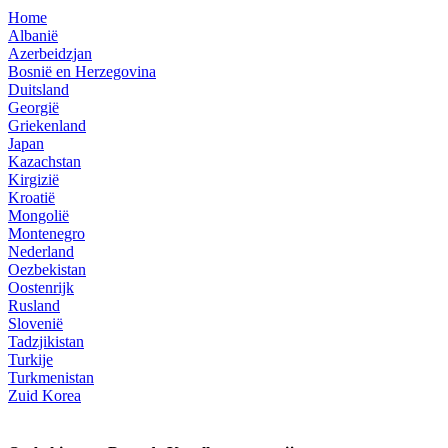
Home
Albanië
Azerbeidzjan
Bosnië en Herzegovina
Duitsland
Georgië
Griekenland
Japan
Kazachstan
Kirgizië
Kroatië
Mongolië
Montenegro
Nederland
Oezbekistan
Oostenrijk
Rusland
Slovenië
Tadzjikistan
Turkije
Turkmenistan
Zuid Korea