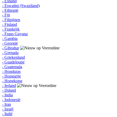
- Estland
- Eswatini (Swaziland)
- Ethiopië
- Fiji
- Filipijnen
- Finland
- Frankrijk
- Frans Guyana
- Gambia
- Georgië
- Gibraltar
- Grenada
- Griekenland
- Guadeloupe
- Guatemala
- Honduras
- Hongarije
- Hongkong
- Ierland
- IJsland
- India
- Indonesië
- Iran
- Israël
- Italië