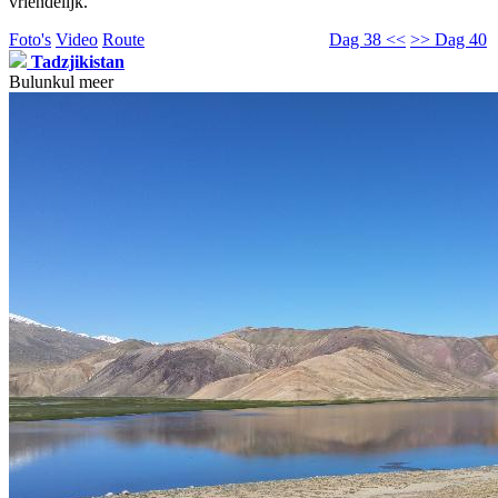
vriendelijk.
Foto's
Video
Route
Dag 38 <<
>> Dag 40
Tadzjikistan
Bulunkul meer