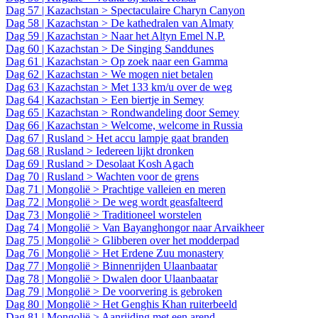
Dag 57 | Kazachstan > Spectaculaire Charyn Canyon
Dag 58 | Kazachstan > De kathedralen van Almaty
Dag 59 | Kazachstan > Naar het Altyn Emel N.P.
Dag 60 | Kazachstan > De Singing Sanddunes
Dag 61 | Kazachstan > Op zoek naar een Gamma
Dag 62 | Kazachstan > We mogen niet betalen
Dag 63 | Kazachstan > Met 133 km/u over de weg
Dag 64 | Kazachstan > Een biertje in Semey
Dag 65 | Kazachstan > Rondwandeling door Semey
Dag 66 | Kazachstan > Welcome, welcome in Russia
Dag 67 | Rusland > Het accu lampje gaat branden
Dag 68 | Rusland > Iedereen lijkt dronken
Dag 69 | Rusland > Desolaat Kosh Agach
Dag 70 | Rusland > Wachten voor de grens
Dag 71 | Mongolië > Prachtige valleien en meren
Dag 72 | Mongolië > De weg wordt geasfalteerd
Dag 73 | Mongolië > Traditioneel worstelen
Dag 74 | Mongolië > Van Bayanghongor naar Arvaikheer
Dag 75 | Mongolië > Glibberen over het modderpad
Dag 76 | Mongolië > Het Erdene Zuu monastery
Dag 77 | Mongolië > Binnenrijden Ulaanbaatar
Dag 78 | Mongolië > Dwalen door Ulaanbaatar
Dag 79 | Mongolië > De voorvering is gebroken
Dag 80 | Mongolië > Het Genghis Khan ruiterbeeld
Dag 81 | Mongolië > Aanrijding met een arend