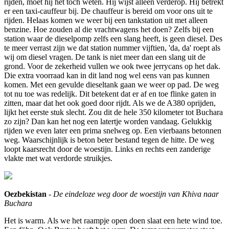
rijden, moet hij het toch weten. Hij wijst alleen verderop. Hij betrekt
er een taxi-cauffeur bij. De chauffeur is bereid om voor ons uit te
rijden. Helaas komen we weer bij een tankstation uit met alleen
benzine. Hoe zouden al die vrachtwagens het doen? Zelfs bij een
station waar de dieselpomp zelfs een slang heeft, is geen diesel. Des
te meer verrast zijn we dat station nummer vijftien, 'da, da' roept als
wij om diesel vragen. De tank is niet meer dan een slang uit de
grond. Voor de zekerheid vullen we ook twee jerrycans op het dak.
Die extra voorraad kan in dit land nog wel eens van pas kunnen
komen. Met een gevulde dieseltank gaan we weer op pad. De weg
tot nu toe was redelijk. Dit betekent dat er af en toe flinke gaten in
zitten, maar dat het ook goed door rijdt. Als we de A380 oprijden,
lijkt het eerste stuk slecht. Zou dit de hele 350 kilometer tot Buchara
zo zijn? Dan kan het nog een latertje worden vandaag. Gelukkig
rijden we even later een prima snelweg op. Een vierbaans betonnen
weg. Waarschijnlijk is beton beter bestand tegen de hitte. De weg
loopt kaarsrecht door de woestijn. Links en rechts een zanderige
vlakte met wat verdorde struikjes.
Oezbekistan
-
De eindeloze weg door de woestijn van Khiva naar
Buchara
Het is warm. Als we het raampje open doen slaat een hete wind toe.