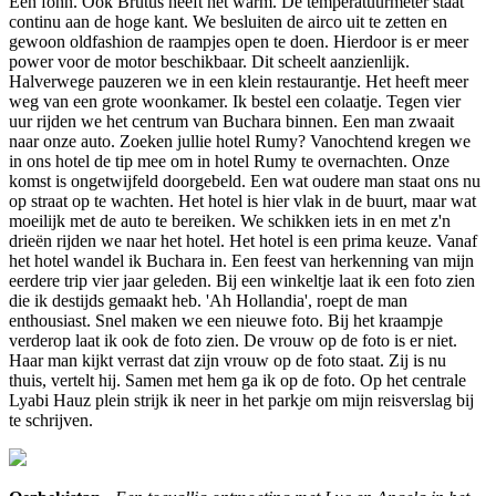
Een föhn. Ook Brutus heeft het warm. De temperatuurmeter staat
continu aan de hoge kant. We besluiten de airco uit te zetten en
gewoon oldfashion de raampjes open te doen. Hierdoor is er meer
power voor de motor beschikbaar. Dit scheelt aanzienlijk.
Halverwege pauzeren we in een klein restaurantje. Het heeft meer
weg van een grote woonkamer. Ik bestel een colaatje. Tegen vier
uur rijden we het centrum van Buchara binnen. Een man zwaait
naar onze auto. Zoeken jullie hotel Rumy? Vanochtend kregen we
in ons hotel de tip mee om in hotel Rumy te overnachten. Onze
komst is ongetwijfeld doorgebeld. Een wat oudere man staat ons nu
op straat op te wachten. Het hotel is hier vlak in de buurt, maar wat
moeilijk met de auto te bereiken. We schikken iets in en met z'n
drieën rijden we naar het hotel. Het hotel is een prima keuze. Vanaf
het hotel wandel ik Buchara in. Een feest van herkenning van mijn
eerdere trip vier jaar geleden. Bij een winkeltje laat ik een foto zien
die ik destijds gemaakt heb. 'Ah Hollandia', roept de man
enthousiast. Snel maken we een nieuwe foto. Bij het kraampje
verderop laat ik ook de foto zien. De vrouw op de foto is er niet.
Haar man kijkt verrast dat zijn vrouw op de foto staat. Zij is nu
thuis, vertelt hij. Samen met hem ga ik op de foto. Op het centrale
Lyabi Hauz plein strijk ik neer in het parkje om mijn reisverslag bij
te schrijven.