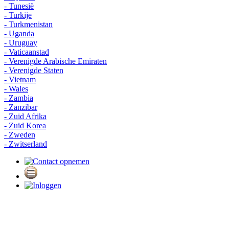
- Tunesië
- Turkije
- Turkmenistan
- Uganda
- Uruguay
- Vaticaanstad
- Verenigde Arabische Emiraten
- Verenigde Staten
- Vietnam
- Wales
- Zambia
- Zanzibar
- Zuid Afrika
- Zuid Korea
- Zweden
- Zwitserland