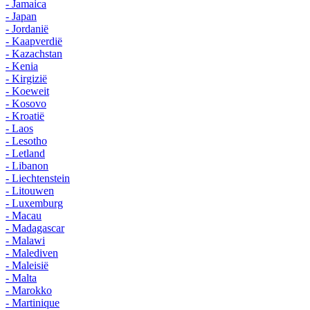
- Jamaica
- Japan
- Jordanië
- Kaapverdië
- Kazachstan
- Kenia
- Kirgizië
- Koeweit
- Kosovo
- Kroatië
- Laos
- Lesotho
- Letland
- Libanon
- Liechtenstein
- Litouwen
- Luxemburg
- Macau
- Madagascar
- Malawi
- Malediven
- Maleisië
- Malta
- Marokko
- Martinique