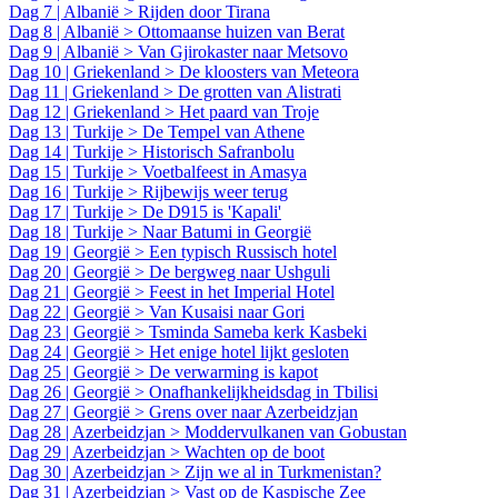
Dag 7 | Albanië > Rijden door Tirana
Dag 8 | Albanië > Ottomaanse huizen van Berat
Dag 9 | Albanië > Van Gjirokaster naar Metsovo
Dag 10 | Griekenland > De kloosters van Meteora
Dag 11 | Griekenland > De grotten van Alistrati
Dag 12 | Griekenland > Het paard van Troje
Dag 13 | Turkije > De Tempel van Athene
Dag 14 | Turkije > Historisch Safranbolu
Dag 15 | Turkije > Voetbalfeest in Amasya
Dag 16 | Turkije > Rijbewijs weer terug
Dag 17 | Turkije > De D915 is 'Kapali'
Dag 18 | Turkije > Naar Batumi in Georgië
Dag 19 | Georgië > Een typisch Russisch hotel
Dag 20 | Georgië > De bergweg naar Ushguli
Dag 21 | Georgië > Feest in het Imperial Hotel
Dag 22 | Georgië > Van Kusaisi naar Gori
Dag 23 | Georgië > Tsminda Sameba kerk Kasbeki
Dag 24 | Georgië > Het enige hotel lijkt gesloten
Dag 25 | Georgië > De verwarming is kapot
Dag 26 | Georgië > Onafhankelijkheidsdag in Tbilisi
Dag 27 | Georgië > Grens over naar Azerbeidzjan
Dag 28 | Azerbeidzjan > Moddervulkanen van Gobustan
Dag 29 | Azerbeidzjan > Wachten op de boot
Dag 30 | Azerbeidzjan > Zijn we al in Turkmenistan?
Dag 31 | Azerbeidzjan > Vast op de Kaspische Zee