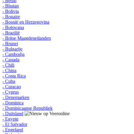
- Benin
- Bhutan
- Bolivia
- Bonaire
- Bosnië en Herzegovina
- Botswana
- Brazilië
- Britse Maagdeneilanden
- Brunei
- Bulgarije
- Cambodja
- Canada
- Chili
- China
- Costa Rica
- Cuba
- Curacao
- Cyprus
- Denemarken
- Dominica
- Dominicaanse Republiek
- Duitsland
- Egypte
- El Salvador
- Engeland