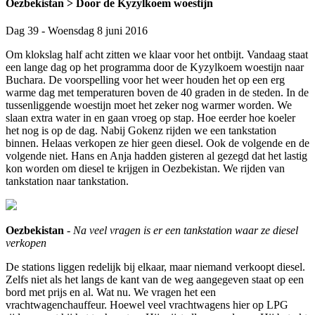
Oezbekistan > Door de Kyzylkoem woestijn
Dag 39 - Woensdag 8 juni 2016
Om klokslag half acht zitten we klaar voor het ontbijt. Vandaag staat
een lange dag op het programma door de Kyzylkoem woestijn naar
Buchara. De voorspelling voor het weer houden het op een erg
warme dag met temperaturen boven de 40 graden in de steden. In de
tussenliggende woestijn moet het zeker nog warmer worden. We
slaan extra water in en gaan vroeg op stap. Hoe eerder hoe koeler
het nog is op de dag. Nabij Gokenz rijden we een tankstation
binnen. Helaas verkopen ze hier geen diesel. Ook de volgende en de
volgende niet. Hans en Anja hadden gisteren al gezegd dat het lastig
kon worden om diesel te krijgen in Oezbekistan. We rijden van
tankstation naar tankstation.
Oezbekistan
-
Na veel vragen is er een tankstation waar ze diesel
verkopen
De stations liggen redelijk bij elkaar, maar niemand verkoopt diesel.
Zelfs niet als het langs de kant van de weg aangegeven staat op een
bord met prijs en al. Wat nu. We vragen het een
vrachtwagenchauffeur. Hoewel veel vrachtwagens hier op LPG