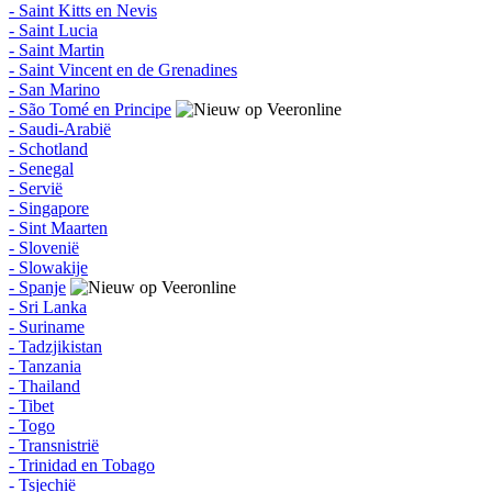
- Saint Kitts en Nevis
- Saint Lucia
- Saint Martin
- Saint Vincent en de Grenadines
- San Marino
- São Tomé en Principe
- Saudi-Arabië
- Schotland
- Senegal
- Servië
- Singapore
- Sint Maarten
- Slovenië
- Slowakije
- Spanje
- Sri Lanka
- Suriname
- Tadzjikistan
- Tanzania
- Thailand
- Tibet
- Togo
- Transnistrië
- Trinidad en Tobago
- Tsjechië