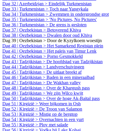
Dag 32 | Azerbeidzjan > Eindelijk Turkmenistan
Dag 33 | Turkmenistan > Toch naar Yangykala
Dag 34 | Turkmenistan > Zwemmen in ondergrondse grot
Dag 35 | Turkmenistan > 'No Pictures, No Pictures'
Dag 36 | Turkmenistan > De grens is gesloten
Dag 37 | Oezbekistan > Betoverend Khiva
Dag 38 | Oezbekistan > Dwalen door oud Khiva
Dag 39 | Oezbekistan > Door de Kyzylkoem woestijn
Dag 40 | Oezbekistan > Het Samarkend Registan plein
Dag 41 | Oezbekistan > Het paleis van Timur Lenk
Dag 42 | Oezbekistan > Porno Gesmokkeld
Dag 43 | Tadzjikistan > De hoofdstad van Tadzjikistan
Dag 44 | Tadzjikistan > Landverschuivingen
Dag 45 | Tadzjikistan > De uitlaat breekt af
Dag 46 | Tadzjikistan > Baden in een mineraalbad
Dag 47 | Tadzjikistan > De Wakhan valley
Dag 48 | Tadzjikistan > Over de Khargush pass
Dag 49 | Tadzjikistan > We zijn Wilco kwijt
Dag 50 | Tadzjikistan > Over de hoge Ak-Baital pass
Dag 51 | Kirgizië > Weer bijkomen in Osh
Dag 52 | Kirgizië > De Troon van Salamon
Dag 53 | Kirgizië > Mistig op de bergtop
Dag 54 | Kirgizië > Overnachten in een yurt
Dag 55 | Kirgizië > Plov met salade
Dag 56 | Kirgizië > Vodka bij Lake Kolsai