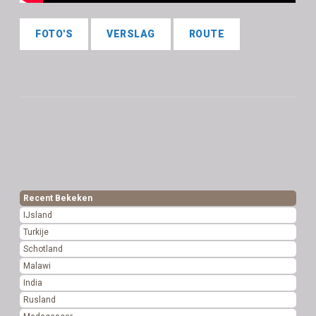
FOTO'S
VERSLAG
ROUTE
Recent Bekeken
IJsland
Turkije
Schotland
Malawi
India
Rusland