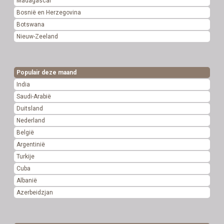
Madagascar
Bosnië en Herzegovina
Botswana
Nieuw-Zeeland
Populair deze maand
India
Saudi-Arabië
Duitsland
Nederland
België
Argentinië
Turkije
Cuba
Albanië
Azerbeidzjan