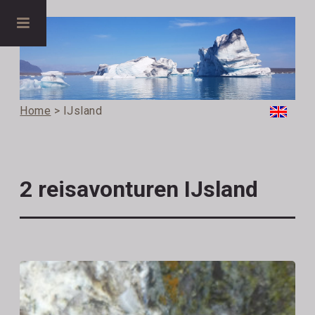
Home
> IJsland
2 reisavonturen IJsland