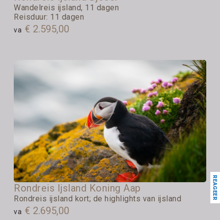
Wandelreis ijsland, 11 dagen
Reisduur: 11 dagen
€ 2.595,00
va
REAGEER
Rondreis Ijsland Koning Aap
Rondreis ijsland kort; de highlights van ijsland
€ 2.695,00
va