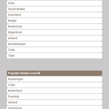
India
Saudi-Arabië
Duitsland
België
Nederland
Argentinië
Ierland
Azerbeidzjan
Cuba
Tibet
Populair landen overall
Noorwegen
Cuba
Nederland
Frankrijk
Ierland
Schotland