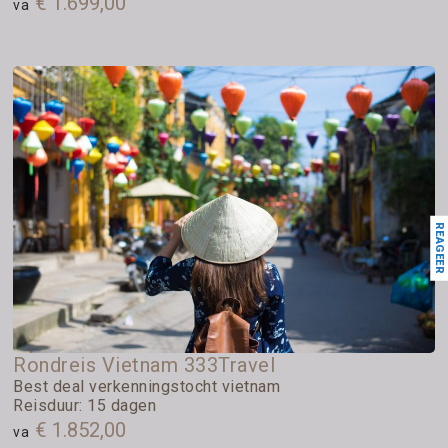
€ 1.699,00
va
REAGEER
Rondreis Vietnam 333Travel
Best deal verkenningstocht vietnam
Reisduur: 15 dagen
€ 1.852,00
va