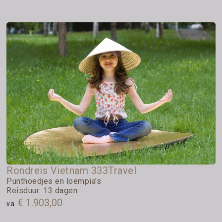
Rondreis Vietnam 333Travel
Punthoedjes en loempia's
Reisduur: 13 dagen
€ 1.903,00
va