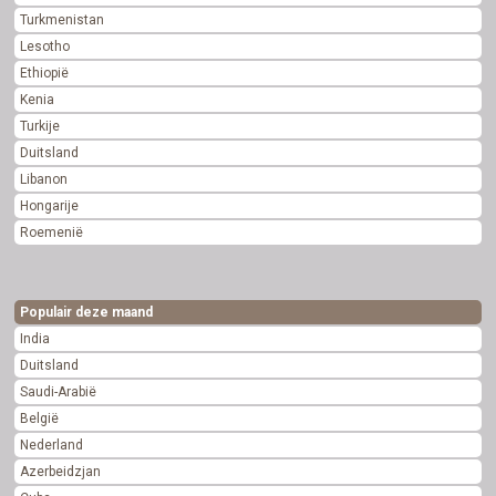
Turkmenistan
Lesotho
Ethiopië
Kenia
Turkije
Duitsland
Libanon
Hongarije
Roemenië
Populair deze maand
India
Duitsland
Saudi-Arabië
België
Nederland
Azerbeidzjan