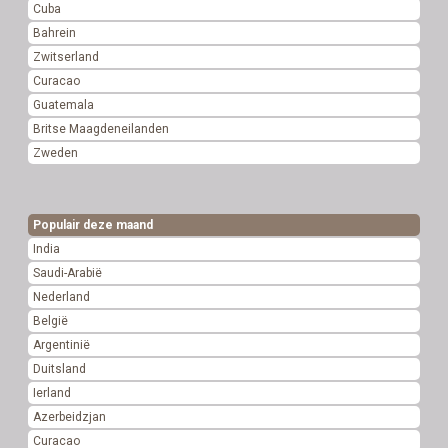
Cuba
Bahrein
Zwitserland
Curacao
Guatemala
Britse Maagdeneilanden
Zweden
Populair deze maand
India
Saudi-Arabië
Nederland
België
Argentinië
Duitsland
Ierland
Azerbeidzjan
Curacao