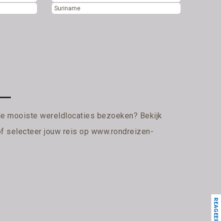
Suriname
de mooiste wereldlocaties bezoeken? Bekijk
of selecteer jouw reis op
www.rondreizen-
REAGEER