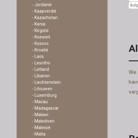
- Jordanië
Bulg
- Kaapverdië
- Kazachstan
- Kenia
- Kirgizië
- Koeweit
- Kosovo
Al
- Kroatië
- Laos
- Lesotho
- Letland
We 
- Libanon
hie
- Liechtenstein
- Litouwen
verg
- Luxemburg
- Macau
- Madagascar
- Malawi
- Malediven
- Maleisië
- Malta