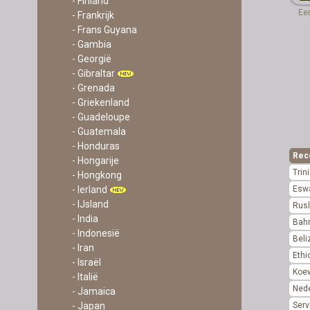
- Finland
Een
- Frankrijk
- Frans Guyana
- Gambia
- Georgië
- Gibraltar
- Grenada
- Griekenland
- Guadeloupe
- Guatemala
- Honduras
Rec
- Hongarije
Trin
- Hongkong
Eswa
- Ierland
- IJsland
Rus
- India
Bahr
- Indonesië
Beli
- Iran
Ethi
- Israël
Koe
- Italië
Ned
- Jamaica
Serv
- Japan