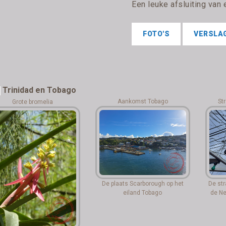
Een leuke afsluiting van 
FOTO'S
VERSLA
Trinidad en Tobago
Aankomst Tobago
St
Grote bromelia
De plaats Scarborough op het
De str
eiland Tobago
de Ne