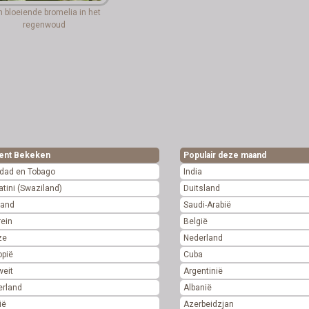
 bloeiende bromelia in het
regenwoud
ent Bekeken
Populair deze maand
idad en Tobago
India
tini (Swaziland)
Duitsland
land
Saudi-Arabië
ein
België
ze
Nederland
opië
Cuba
weit
Argentinië
erland
Albanië
ië
Azerbeidzjan