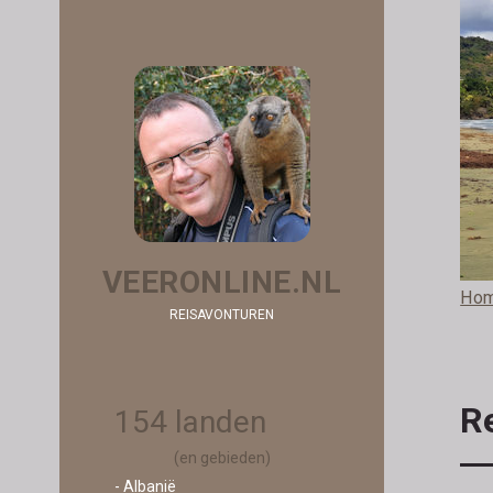
VEERONLINE.NL
Ho
REISAVONTUREN
R
154 landen
(en gebieden)
- Albanië