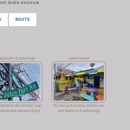
een leuke excursie.
G
ROUTE
raatnaam Scarborough
Lokaal biertje
aatnaam die verwijst naar
Bij een restaurantje drinken we
derlandse aanwezigheid
een biertje in Scarborough