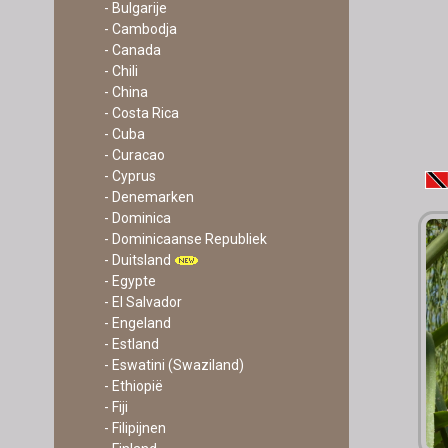
- Bulgarije
- Cambodja
- Canada
- Chili
- China
- Costa Rica
- Cuba
- Curacao
- Cyprus
- Denemarken
- Dominica
- Dominicaanse Republiek
- Duitsland
- Egypte
- El Salvador
- Engeland
- Estland
- Eswatini (Swaziland)
- Ethiopië
- Fiji
- Filipijnen