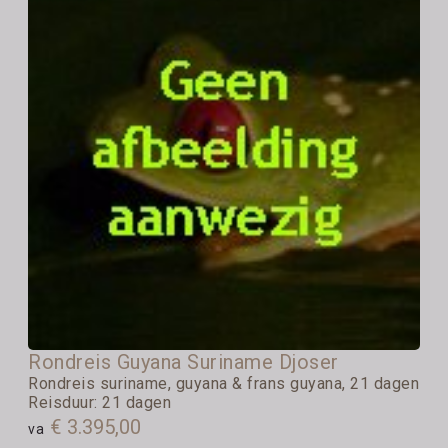
Rondreis Guyana Suriname Djoser
Rondreis suriname, guyana & frans guyana, 21 dagen
Reisduur: 21 dagen
€ 3.395,00
va