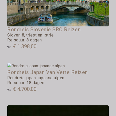
Rondreis Slovenie SRC Reizen
Slovenië, triëst en istrië
Reisduur: 8 dagen
€ 1.398,00
va
Rondreis Japan Van Verre Reizen
Rondreis japan: japanse alpen
Reisduur: 18 dagen
€ 4.700,00
va