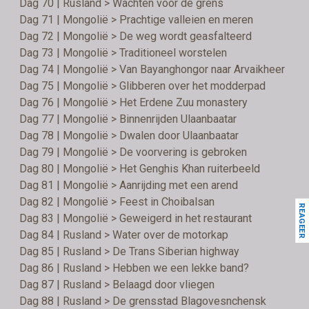
Dag 70 | Rusland > Wachten voor de grens
Dag 71 | Mongolië > Prachtige valleien en meren
Dag 72 | Mongolië > De weg wordt geasfalteerd
Dag 73 | Mongolië > Traditioneel worstelen
Dag 74 | Mongolië > Van Bayanghongor naar Arvaikheer
Dag 75 | Mongolië > Glibberen over het modderpad
Dag 76 | Mongolië > Het Erdene Zuu monastery
Dag 77 | Mongolië > Binnenrijden Ulaanbaatar
Dag 78 | Mongolië > Dwalen door Ulaanbaatar
Dag 79 | Mongolië > De voorvering is gebroken
Dag 80 | Mongolië > Het Genghis Khan ruiterbeeld
Dag 81 | Mongolië > Aanrijding met een arend
Dag 82 | Mongolië > Feest in Choibalsan
REAGEER
Dag 83 | Mongolië > Geweigerd in het restaurant
Dag 84 | Rusland > Water over de motorkap
Dag 85 | Rusland > De Trans Siberian highway
Dag 86 | Rusland > Hebben we een lekke band?
Dag 87 | Rusland > Belaagd door vliegen
Dag 88 | Rusland > De grensstad Blagovesnchensk