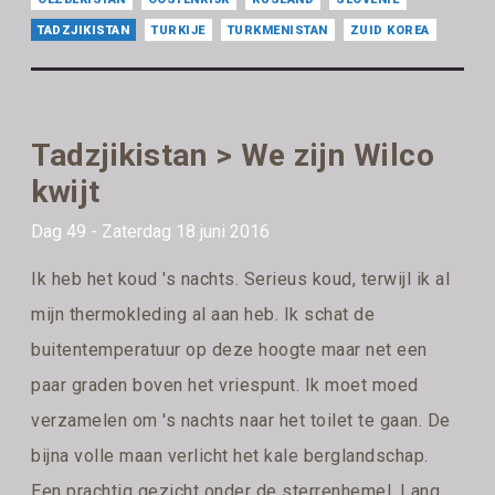
TADZJIKISTAN
TURKIJE
TURKMENISTAN
ZUID KOREA
Tadzjikistan > We zijn Wilco
kwijt
Dag 49 - Zaterdag 18 juni 2016
Ik heb het koud 's nachts. Serieus koud, terwijl ik al
mijn thermokleding al aan heb. Ik schat de
buitentemperatuur op deze hoogte maar net een
paar graden boven het vriespunt. Ik moet moed
verzamelen om 's nachts naar het toilet te gaan. De
bijna volle maan verlicht het kale berglandschap.
Een prachtig gezicht onder de sterrenhemel. Lang