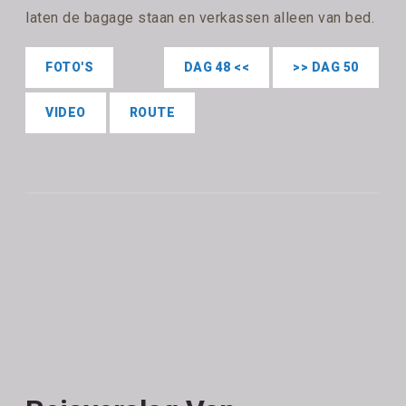
laten de bagage staan en verkassen alleen van bed.
FOTO'S
DAG 48 <<
>> DAG 50
VIDEO
ROUTE