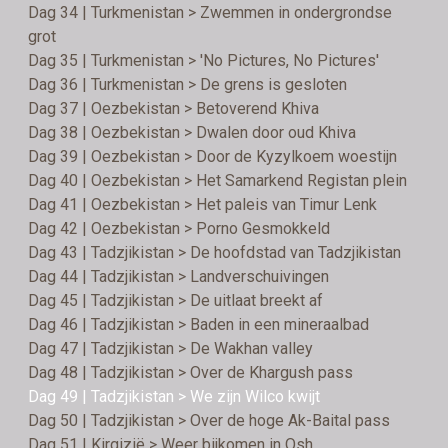
Dag 34 | Turkmenistan > Zwemmen in ondergrondse
grot
Dag 35 | Turkmenistan > 'No Pictures, No Pictures'
Dag 36 | Turkmenistan > De grens is gesloten
Dag 37 | Oezbekistan > Betoverend Khiva
Dag 38 | Oezbekistan > Dwalen door oud Khiva
Dag 39 | Oezbekistan > Door de Kyzylkoem woestijn
Dag 40 | Oezbekistan > Het Samarkend Registan plein
Dag 41 | Oezbekistan > Het paleis van Timur Lenk
Dag 42 | Oezbekistan > Porno Gesmokkeld
Dag 43 | Tadzjikistan > De hoofdstad van Tadzjikistan
Dag 44 | Tadzjikistan > Landverschuivingen
Dag 45 | Tadzjikistan > De uitlaat breekt af
Dag 46 | Tadzjikistan > Baden in een mineraalbad
Dag 47 | Tadzjikistan > De Wakhan valley
Dag 48 | Tadzjikistan > Over de Khargush pass
Dag 49 | Tadzjikistan > We zijn Wilco kwijt
Dag 50 | Tadzjikistan > Over de hoge Ak-Baital pass
Dag 51 | Kirgizië > Weer bijkomen in Osh