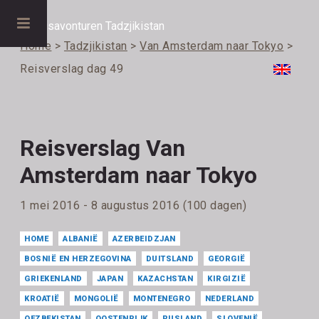
Home
>
Tadzjikistan
>
Van Amsterdam naar Tokyo
>
Reisverslag dag 49
Reisverslag Van
Amsterdam naar Tokyo
1 mei 2016 - 8 augustus 2016 (100 dagen)
HOME
ALBANIË
AZERBEIDZJAN
BOSNIË EN HERZEGOVINA
DUITSLAND
GEORGIË
GRIEKENLAND
JAPAN
KAZACHSTAN
KIRGIZIË
KROATIË
MONGOLIË
MONTENEGRO
NEDERLAND
OEZBEKISTAN
OOSTENRIJK
RUSLAND
SLOVENIË