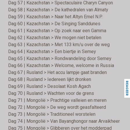
Dag 57 | Kazachstan > Spectaculaire Charyn Canyon
Dag 58 | Kazachstan > De kathedralen van Almaty
Dag 59 | Kazachstan > Naar het Altyn Emel N.P.
Dag 60 | Kazachstan > De Singing Sanddunes
Dag 61 | Kazachstan > Op zoek naar een Gamma
Dag 62 | Kazachstan > We mogen niet betalen
Dag 63 | Kazachstan > Met 133 km/u over de weg
Dag 64 | Kazachstan > Een biertje in Semey
Dag 65 | Kazachstan > Rondwandeling door Semey
Dag 66 | Kazachstan > Welcome, welcome in Russia
Dag 67 | Rusland > Het accu lampje gaat branden
Dag 68 | Rusland > Iedereen lijkt dronken
REAGEER
Dag 69 | Rusland > Desolaat Kosh Agach
Dag 70 | Rusland > Wachten voor de grens
Dag 71 | Mongolië > Prachtige valleien en meren
Dag 72 | Mongolië > De weg wordt geasfalteerd
Dag 73 | Mongolië > Traditioneel worstelen
Dag 74 | Mongolië > Van Bayanghongor naar Arvaikheer
Dag 75 | Mongolië > Glibberen over het modderpad