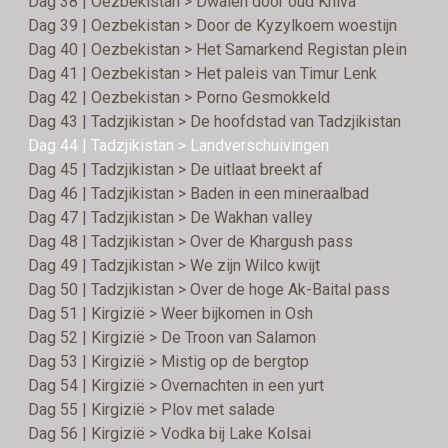
Dag 38 | Oezbekistan > Dwalen door oud Khiva
Dag 39 | Oezbekistan > Door de Kyzylkoem woestijn
Dag 40 | Oezbekistan > Het Samarkend Registan plein
Dag 41 | Oezbekistan > Het paleis van Timur Lenk
Dag 42 | Oezbekistan > Porno Gesmokkeld
Dag 43 | Tadzjikistan > De hoofdstad van Tadzjikistan
Dag 44 | Tadzjikistan > Landverschuivingen
Dag 45 | Tadzjikistan > De uitlaat breekt af
Dag 46 | Tadzjikistan > Baden in een mineraalbad
Dag 47 | Tadzjikistan > De Wakhan valley
Dag 48 | Tadzjikistan > Over de Khargush pass
Dag 49 | Tadzjikistan > We zijn Wilco kwijt
Dag 50 | Tadzjikistan > Over de hoge Ak-Baital pass
Dag 51 | Kirgizië > Weer bijkomen in Osh
Dag 52 | Kirgizië > De Troon van Salamon
Dag 53 | Kirgizië > Mistig op de bergtop
Dag 54 | Kirgizië > Overnachten in een yurt
Dag 55 | Kirgizië > Plov met salade
Dag 56 | Kirgizië > Vodka bij Lake Kolsai