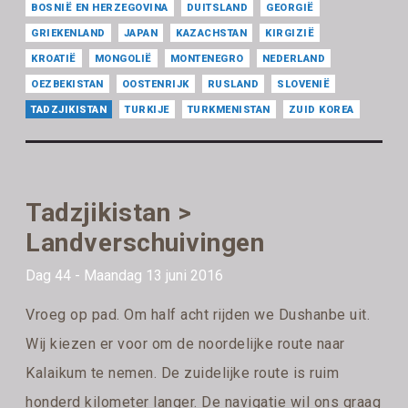
BOSNIË EN HERZEGOVINA
DUITSLAND
GEORGIË
GRIEKENLAND
JAPAN
KAZACHSTAN
KIRGIZIË
KROATIË
MONGOLIË
MONTENEGRO
NEDERLAND
OEZBEKISTAN
OOSTENRIJK
RUSLAND
SLOVENIË
TADZJIKISTAN
TURKIJE
TURKMENISTAN
ZUID KOREA
Tadzjikistan >
Landverschuivingen
Dag 44 - Maandag 13 juni 2016
Vroeg op pad. Om half acht rijden we Dushanbe uit.
Wij kiezen er voor om de noordelijke route naar
Kalaikum te nemen. De zuidelijke route is ruim
honderd kilometer langer. De navigatie wil ons graag