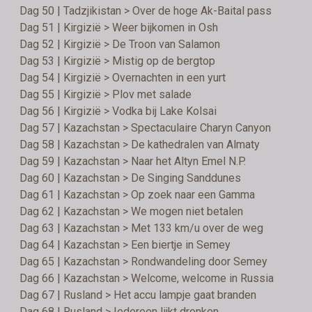
Dag 50 | Tadzjikistan > Over de hoge Ak-Baital pass
Dag 51 | Kirgizië > Weer bijkomen in Osh
Dag 52 | Kirgizië > De Troon van Salamon
Dag 53 | Kirgizië > Mistig op de bergtop
Dag 54 | Kirgizië > Overnachten in een yurt
Dag 55 | Kirgizië > Plov met salade
Dag 56 | Kirgizië > Vodka bij Lake Kolsai
Dag 57 | Kazachstan > Spectaculaire Charyn Canyon
Dag 58 | Kazachstan > De kathedralen van Almaty
Dag 59 | Kazachstan > Naar het Altyn Emel N.P.
Dag 60 | Kazachstan > De Singing Sanddunes
Dag 61 | Kazachstan > Op zoek naar een Gamma
Dag 62 | Kazachstan > We mogen niet betalen
Dag 63 | Kazachstan > Met 133 km/u over de weg
Dag 64 | Kazachstan > Een biertje in Semey
Dag 65 | Kazachstan > Rondwandeling door Semey
Dag 66 | Kazachstan > Welcome, welcome in Russia
Dag 67 | Rusland > Het accu lampje gaat branden
Dag 68 | Rusland > Iedereen lijkt dronken