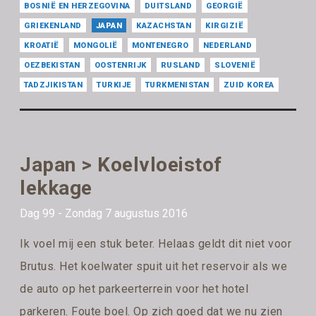
BOSNIË EN HERZEGOVINA
DUITSLAND
GEORGIË
GRIEKENLAND
JAPAN
KAZACHSTAN
KIRGIZIË
KROATIË
MONGOLIË
MONTENEGRO
NEDERLAND
OEZBEKISTAN
OOSTENRIJK
RUSLAND
SLOVENIË
TADZJIKISTAN
TURKIJE
TURKMENISTAN
ZUID KOREA
Japan > Koelvloeistof
lekkage
Dag 99 - Zondag 7 augustus 2016
Ik voel mij een stuk beter. Helaas geldt dit niet voor
Brutus. Het koelwater spuit uit het reservoir als we
de auto op het parkeerterrein voor het hotel
parkeren. Foute boel. Op zich goed dat we nu zien