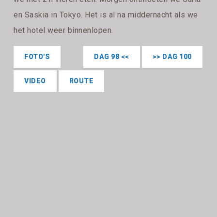
en Saskia in Tokyo. Het is al na middernacht als we
het hotel weer binnenlopen.
FOTO'S
DAG 98 <<
>> DAG 100
VIDEO
ROUTE