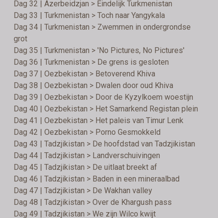
Dag 32 | Azerbeidzjan > Eindelijk Turkmenistan
Dag 33 | Turkmenistan > Toch naar Yangykala
Dag 34 | Turkmenistan > Zwemmen in ondergrondse
grot
Dag 35 | Turkmenistan > 'No Pictures, No Pictures'
Dag 36 | Turkmenistan > De grens is gesloten
Dag 37 | Oezbekistan > Betoverend Khiva
Dag 38 | Oezbekistan > Dwalen door oud Khiva
Dag 39 | Oezbekistan > Door de Kyzylkoem woestijn
Dag 40 | Oezbekistan > Het Samarkend Registan plein
Dag 41 | Oezbekistan > Het paleis van Timur Lenk
Dag 42 | Oezbekistan > Porno Gesmokkeld
Dag 43 | Tadzjikistan > De hoofdstad van Tadzjikistan
Dag 44 | Tadzjikistan > Landverschuivingen
Dag 45 | Tadzjikistan > De uitlaat breekt af
Dag 46 | Tadzjikistan > Baden in een mineraalbad
Dag 47 | Tadzjikistan > De Wakhan valley
Dag 48 | Tadzjikistan > Over de Khargush pass
Dag 49 | Tadzjikistan > We zijn Wilco kwijt