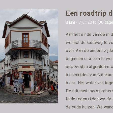
Een roadtrip 
8 juni - 7 juli 2018 (30 dag
Aan het einde van de mid
we niet de kustweg te v
over. Aan de andere zij
beginnen er al aan te we
onweersbui afgesloten wo
binnenrijden van Gjiroka
blank. Het water van teg
De ruitenwissers probere
In de regen rijden we de
de oude huizen. We wande