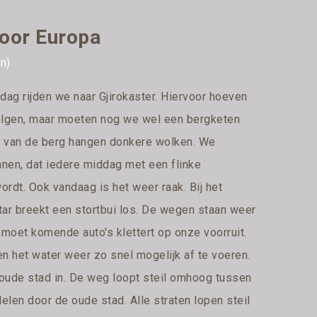
door Europa
en)
dag rijden we naar Gjirokaster. Hiervoor hoeven
olgen, maar moeten nog we wel een bergketen
de van de berg hangen donkere wolken. We
nnen, dat iedere middag met een flinke
rdt. Ook vandaag is het weer raak. Bij het
star breekt een stortbui los. De wegen staan weer
emoet komende auto's klettert op onze voorruit.
n het water weer zo snel mogelijk af te voeren.
 oude stad in. De weg loopt steil omhoog tussen
len door de oude stad. Alle straten lopen steil