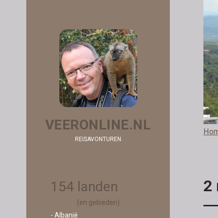
VEERONLINE.NL
Ho
REISAVONTUREN
2 
154 landen
(en gebieden)
- Albanië