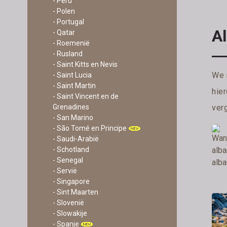
- Peru
- Polen
- Portugal
Al
- Qatar
- Roemenië
- Rusland
- Saint Kitts en Nevis
We 
- Saint Lucia
- Saint Martin
hie
- Saint Vincent en de
verg
Grenadines
- San Marino
- São Tomé en Principe
- Saudi-Arabië
- Schotland
- Senegal
- Servië
- Singapore
- Sint Maarten
- Slovenië
- Slowakije
- Spanje