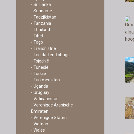
- Sri Lanka
- Suriname
- Tadzjikistan
- Tanzania
- Thailand
- Tibet
- Togo
- Transnistrië
- Trinidad en Tobago
- Tsjechië
- Tunesië
- Turkije
- Turkmenistan
- Uganda
- Uruguay
- Vaticaanstad
- Verenigde Arabische
Emiraten
- Verenigde Staten
- Vietnam
- Wales