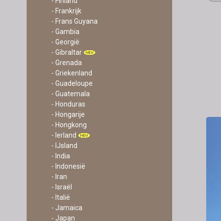
- Finland
- Frankrijk
- Frans Guyana
- Gambia
- Georgië
- Gibraltar
- Grenada
- Griekenland
- Guadeloupe
- Guatemala
- Honduras
- Hongarije
- Hongkong
- Ierland
- IJsland
- India
- Indonesië
- Iran
- Israël
- Italië
- Jamaica
- Japan