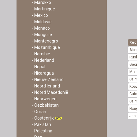
- Marokko
- Martinique
- Mexico
- Moldavië
- Monaco
- Mongolië
- Montenegro
Rec
- Mozambique
Alba
- Namibië
Rus
- Nederland
Geor
- Nepal
Mol
- Nicaragua
Sain
- Nieuw-Zeeland
- Noord Ierland
Koe
- Noord Macedonië
Cub
- Noorwegen
Sain
- Oezbekistan
Hon
- Oman
Jap
- Oostenrijk
- Pakistan
- Palestina