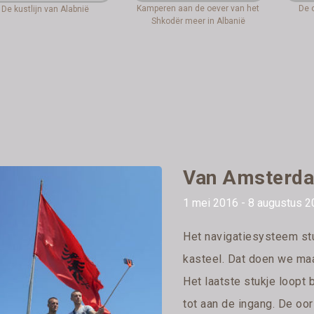
Kamperen aan de oever van het
De 
De kustlijn van Alabnië
Shkodër meer in Albanië
Van Amsterda
1 mei 2016 - 8 augustus 2
Het navigatiesysteem stu
kasteel. Dat doen we maa
Het laatste stukje loopt 
tot aan de ingang. De oor