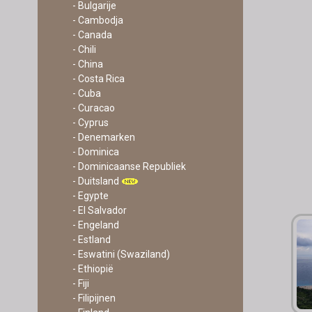
- Bulgarije
- Cambodja
- Canada
- Chili
- China
- Costa Rica
- Cuba
- Curacao
- Cyprus
- Denemarken
- Dominica
- Dominicaanse Republiek
- Duitsland
- Egypte
- El Salvador
- Engeland
- Estland
- Eswatini (Swaziland)
- Ethiopië
- Fiji
- Filipijnen