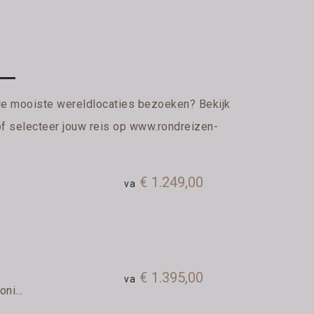
de mooiste wereldlocaties bezoeken? Bekijk
of selecteer jouw reis op
www.rondreizen-
€ 1.249,00
va
€ 1.395,00
va
ni...