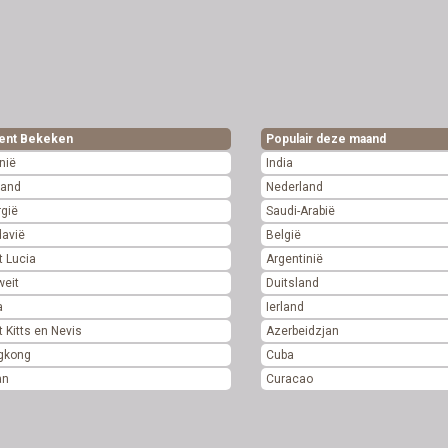
ent Bekeken
Populair deze maand
nië
India
land
Nederland
gië
Saudi-Arabië
davië
België
t Lucia
Argentinië
weit
Duitsland
a
Ierland
t Kitts en Nevis
Azerbeidzjan
gkong
Cuba
an
Curacao