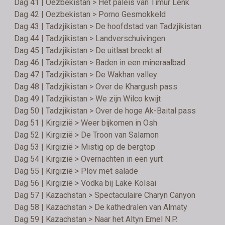
Dag 41 | Oezbekistan > Het paleis van Timur Lenk
Dag 42 | Oezbekistan > Porno Gesmokkeld
Dag 43 | Tadzjikistan > De hoofdstad van Tadzjikistan
Dag 44 | Tadzjikistan > Landverschuivingen
Dag 45 | Tadzjikistan > De uitlaat breekt af
Dag 46 | Tadzjikistan > Baden in een mineraalbad
Dag 47 | Tadzjikistan > De Wakhan valley
Dag 48 | Tadzjikistan > Over de Khargush pass
Dag 49 | Tadzjikistan > We zijn Wilco kwijt
Dag 50 | Tadzjikistan > Over de hoge Ak-Baital pass
Dag 51 | Kirgizië > Weer bijkomen in Osh
Dag 52 | Kirgizië > De Troon van Salamon
Dag 53 | Kirgizië > Mistig op de bergtop
Dag 54 | Kirgizië > Overnachten in een yurt
Dag 55 | Kirgizië > Plov met salade
Dag 56 | Kirgizië > Vodka bij Lake Kolsai
Dag 57 | Kazachstan > Spectaculaire Charyn Canyon
Dag 58 | Kazachstan > De kathedralen van Almaty
Dag 59 | Kazachstan > Naar het Altyn Emel N.P.