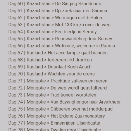
Dag 60 | Kazachstan > De Singing Sanddunes
Dag 61 | Kazachstan > Op zoek naar een Gamma
Dag 62 | Kazachstan > We mogen niet betalen
Dag 63 | Kazachstan > Met 133 km/u over de weg
Dag 64 | Kazachstan > Een biertje in Semey
Dag 65 | Kazachstan > Rondwandeling door Semey
Dag 66 | Kazachstan > Welcome, welcome in Russia
Dag 67 | Rusland > Het accu lampje gaat branden
Dag 68 | Rusland > Iedereen lijkt dronken
Dag 69 | Rusland > Desolaat Kosh Agach
Dag 70 | Rusland > Wachten voor de grens
Dag 71 | Mongolië > Prachtige valleien en meren
Dag 72 | Mongolië > De weg wordt geasfalteerd
Dag 73 | Mongolië > Traditioneel worstelen
Dag 74 | Mongolië > Van Bayanghongor naar Arvaikheer
Dag 75 | Mongolië > Glibberen over het modderpad
Dag 76 | Mongolië > Het Erdene Zuu monastery
Dag 77 | Mongolië > Binnenrijden Ulaanbaatar
Dag 78 | Mongolië > Dwalen door Ulaanbaatar