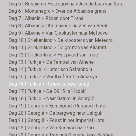
Dag 5 | Bosnië en Herzegovina > Aan de baai van Kotor
Dag 6 | Montenegro > Over de Albaanse grens
Dag 7 | Albanië > Rijden door Tirana
Dag 8 | Albanië > Ottomaanse huizen van Berat
Dag 9 | Albanië > Van Gjirokaster naar Metsovo
Dag 10 | Griekenland > De kloosters van Meteora
Dag 11 | Griekenland > De grotten van Alistrati
Dag 12 | Griekenland > Het paard van Troje
Dag 13 | Turkije > De Tempel van Athene
Dag 14 | Turkije > Historisch Safranbolu
Dag 15 | Turkije > Voetbalfeest in Amasya
Dag 16 | Turkije > Rijbewijs weer terug
Dag 17 | Turkije > De D915 is 'Kapali'
Dag 18 | Turkije > Naar Batumi in Georgië
Dag 19 | Georgië > Een typisch Russisch hotel
Dag 20 | Georgië > De bergweg naar Ushguli
Dag 21 | Georgië > Feest in het Imperial Hotel
Dag 22 | Georgië > Van Kusaisi naar Gori
Dag 23 | Georgië > Tsminda Sameba kerk Kasbeki