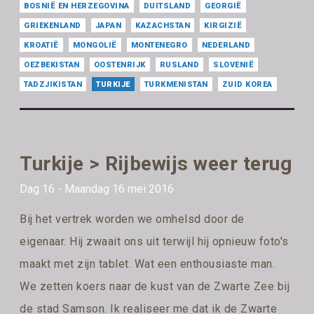
BOSNIË EN HERZEGOVINA
DUITSLAND
GEORGIË
GRIEKENLAND
JAPAN
KAZACHSTAN
KIRGIZIË
KROATIË
MONGOLIË
MONTENEGRO
NEDERLAND
OEZBEKISTAN
OOSTENRIJK
RUSLAND
SLOVENIË
TADZJIKISTAN
TURKIJE
TURKMENISTAN
ZUID KOREA
Turkije > Rijbewijs weer terug
Dag 16 - Maandag 16 mei 2016
Bij het vertrek worden we omhelsd door de
eigenaar. Hij zwaait ons uit terwijl hij opnieuw foto's
maakt met zijn tablet. Wat een enthousiaste man.
We zetten koers naar de kust van de Zwarte Zee bij
de stad Samson. Ik realiseer me dat ik de Zwarte