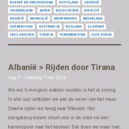
BOSNIË EN HERZEGOVINA
DUITSLAND
GEORGIË
GRIEKENLAND
JAPAN
KAZACHSTAN
KIRGIZIË
KROATIË
MONGOLIË
MONTENEGRO
NEDERLAND
OEZBEKISTAN
OOSTENRIJK
RUSLAND
SLOVENIË
TADZJIKISTAN
TURKIJE
TURKMENISTAN
ZUID KOREA
Albanië > Rijden door Tirana
Dag 7 - Zaterdag 7 mei 2016
Als we 's morgens wakker worden is het al zonnig.
In alle rust ontbijten we aan de oever van het meer.
Daarna rijden we terug naar Shkoder. Het
navigatiesysteem stuurt ons in de stad via een
karrenspoor naar het kasteel. Dat doen we maar niet.