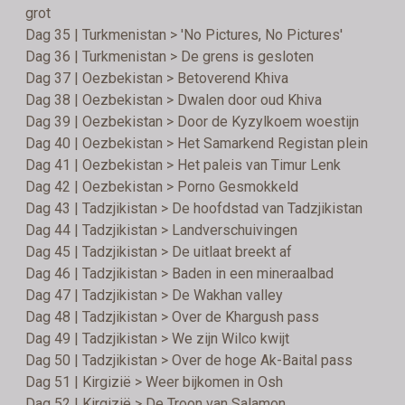
grot
Dag 35 | Turkmenistan > 'No Pictures, No Pictures'
Dag 36 | Turkmenistan > De grens is gesloten
Dag 37 | Oezbekistan > Betoverend Khiva
Dag 38 | Oezbekistan > Dwalen door oud Khiva
Dag 39 | Oezbekistan > Door de Kyzylkoem woestijn
Dag 40 | Oezbekistan > Het Samarkend Registan plein
Dag 41 | Oezbekistan > Het paleis van Timur Lenk
Dag 42 | Oezbekistan > Porno Gesmokkeld
Dag 43 | Tadzjikistan > De hoofdstad van Tadzjikistan
Dag 44 | Tadzjikistan > Landverschuivingen
Dag 45 | Tadzjikistan > De uitlaat breekt af
Dag 46 | Tadzjikistan > Baden in een mineraalbad
Dag 47 | Tadzjikistan > De Wakhan valley
Dag 48 | Tadzjikistan > Over de Khargush pass
Dag 49 | Tadzjikistan > We zijn Wilco kwijt
Dag 50 | Tadzjikistan > Over de hoge Ak-Baital pass
Dag 51 | Kirgizië > Weer bijkomen in Osh
Dag 52 | Kirgizië > De Troon van Salamon