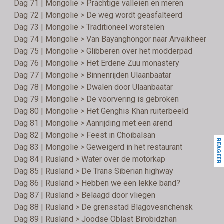
Dag 71 | Mongolië > Prachtige valleien en meren
Dag 72 | Mongolië > De weg wordt geasfalteerd
Dag 73 | Mongolië > Traditioneel worstelen
Dag 74 | Mongolië > Van Bayanghongor naar Arvaikheer
Dag 75 | Mongolië > Glibberen over het modderpad
Dag 76 | Mongolië > Het Erdene Zuu monastery
Dag 77 | Mongolië > Binnenrijden Ulaanbaatar
Dag 78 | Mongolië > Dwalen door Ulaanbaatar
Dag 79 | Mongolië > De voorvering is gebroken
Dag 80 | Mongolië > Het Genghis Khan ruiterbeeld
Dag 81 | Mongolië > Aanrijding met een arend
Dag 82 | Mongolië > Feest in Choibalsan
REAGEER
Dag 83 | Mongolië > Geweigerd in het restaurant
Dag 84 | Rusland > Water over de motorkap
Dag 85 | Rusland > De Trans Siberian highway
Dag 86 | Rusland > Hebben we een lekke band?
Dag 87 | Rusland > Belaagd door vliegen
Dag 88 | Rusland > De grensstad Blagovesnchensk
Dag 89 | Rusland > Joodse Oblast Birobidzhan