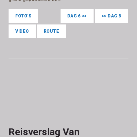
FOTO'S
DAG 6 <<
>> DAG 8
VIDEO
ROUTE
Reisverslag Van