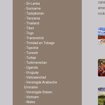
- Sri Lanka
- Suriname
- Tadzjikistan
- Tanzania
- Thailand
- Tibet
- Togo
- Transnistrië
- Trinidad en Tobago
- Tsjechië
- Tunesië
- Turkije
- Turkmenistan
- Uganda
- Uruguay
- Vaticaanstad
- Verenigde Arabische
Emiraten
- Verenigde Staten
- Vietnam
- Wales