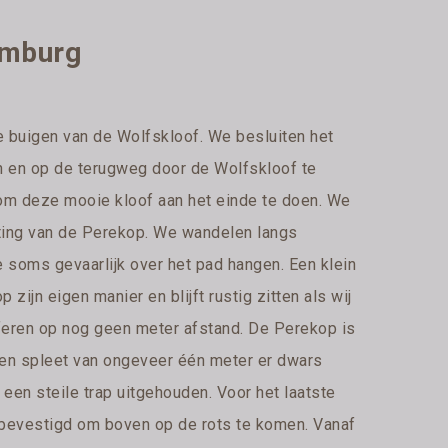
emburg
 te buigen van de Wolfskloof. We besluiten het
n en op de terugweg door de Wolfskloof te
 om deze mooie kloof aan het einde te doen. We
hting van de Perekop. We wandelen langs
ie soms gevaarlijk over het pad hangen. Een klein
p zijn eigen manier en blijft rustig zitten als wij
feren op nog geen meter afstand. De Perekop is
een spleet van ongeveer één meter er dwars
 een steile trap uitgehouden. Voor het laatste
p bevestigd om boven op de rots te komen. Vanaf