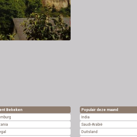
ent Bekeken
Populair deze maand
emburg
India
zania
Saudi-Arabië
egal
Duitsland