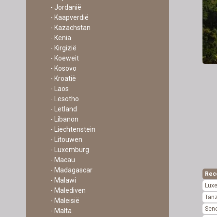
- Jordanië
- Kaapverdië
- Kazachstan
- Kenia
- Kirgizië
- Koeweit
- Kosovo
- Kroatië
- Laos
- Lesotho
- Letland
- Libanon
- Liechtenstein
- Litouwen
- Luxemburg
- Macau
- Madagascar
Rec
- Malawi
Lux
- Malediven
Tan
- Maleisië
Sen
- Malta