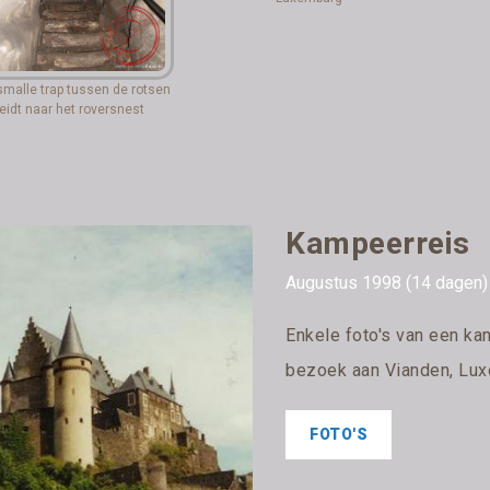
smalle trap tussen de rotsen
leidt naar het roversnest
Kampeerreis
Augustus 1998 (14 dagen)
Enkele foto's van een ka
bezoek aan Vianden, Luxe
FOTO'S