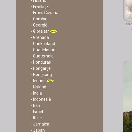
- Finland
- Frankrijk
- Frans Guyana
- Gambia
Een 
- Georgië
- Gibraltar
- Grenada
- Griekenland
- Guadeloupe
- Guatemala
- Honduras
- Hongarije
- Hongkong
- Ierland
- IJsland
- India
- Indonesië
- Iran
- Israël
- Italië
- Jamaica
- Japan