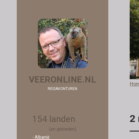
VEERONLINE.NL
Ho
REISAVONTUREN
2
154 landen
(en gebieden)
- Albanië