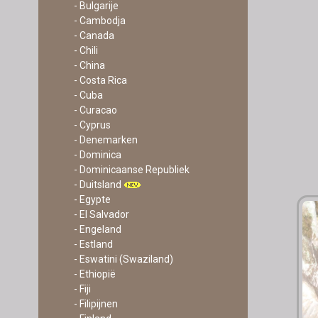
- Bulgarije
- Cambodja
- Canada
- Chili
- China
- Costa Rica
- Cuba
- Curacao
- Cyprus
- Denemarken
- Dominica
- Dominicaanse Republiek
- Duitsland
- Egypte
- El Salvador
- Engeland
- Estland
- Eswatini (Swaziland)
- Ethiopië
- Fiji
- Filipijnen