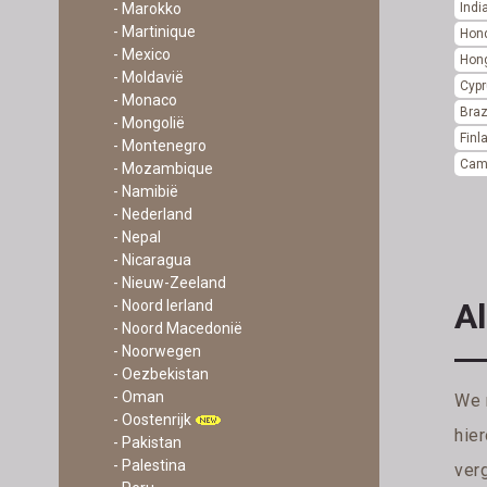
- Marokko
Indi
- Martinique
Hon
- Mexico
Hong
- Moldavië
Cyp
- Monaco
Braz
- Mongolië
Finl
- Montenegro
Cam
- Mozambique
- Namibië
- Nederland
- Nepal
- Nicaragua
- Nieuw-Zeeland
Al
- Noord Ierland
- Noord Macedonië
- Noorwegen
- Oezbekistan
- Oman
We 
- Oostenrijk
hie
- Pakistan
- Palestina
verg