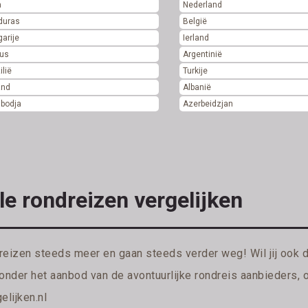
a
Nederland
duras
België
arije
Ierland
rus
Argentinië
ilië
Turkije
and
Albanië
bodja
Azerbeidzjan
le rondreizen vergelijken
reizen steeds meer en gaan steeds verder weg! Wil jij ook 
ronder het aanbod van de avontuurlijke rondreis aanbieders, 
elijken.nl