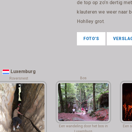
de top op zo’n dertig met
klauteren we weer naar b
Hohlley grot.
FOTO'S
VERSLA
Luxemburg
Bos
Roversnest
Een wandeling door het bos in
Een s
Luxemburg