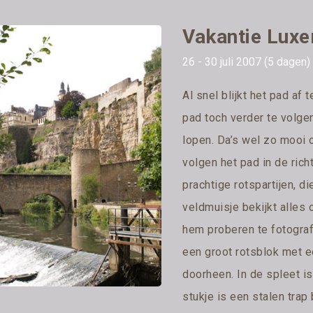
Vakantie Lux
26 - 30 juli 2007 (5 dagen)
Al snel blijkt het pad af
pad toch verder te volge
lopen. Da’s wel zo mooi
volgen het pad in de ric
prachtige rotspartijen, d
veldmuisje bekijkt alles o
hem proberen te fotogra
een groot rotsblok met 
doorheen. In de spleet is
stukje is een stalen tra