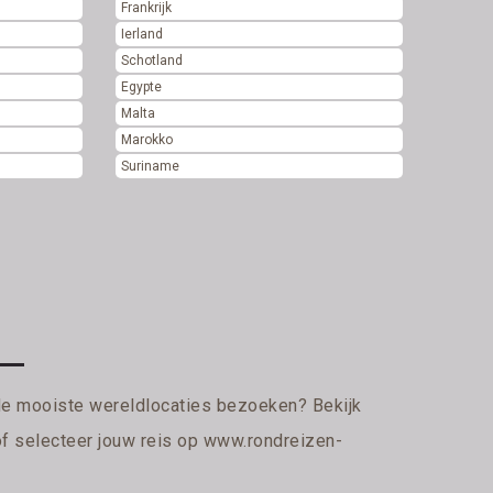
Frankrijk
Ierland
Schotland
Egypte
Malta
Marokko
Suriname
de mooiste wereldlocaties bezoeken? Bekijk
of selecteer jouw reis op
www.rondreizen-