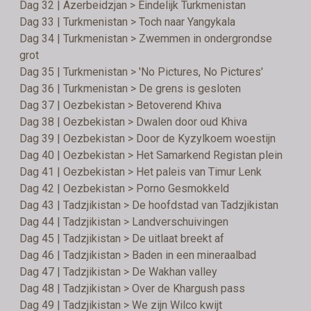
Dag 32 | Azerbeidzjan > Eindelijk Turkmenistan
Dag 33 | Turkmenistan > Toch naar Yangykala
Dag 34 | Turkmenistan > Zwemmen in ondergrondse
grot
Dag 35 | Turkmenistan > 'No Pictures, No Pictures'
Dag 36 | Turkmenistan > De grens is gesloten
Dag 37 | Oezbekistan > Betoverend Khiva
Dag 38 | Oezbekistan > Dwalen door oud Khiva
Dag 39 | Oezbekistan > Door de Kyzylkoem woestijn
Dag 40 | Oezbekistan > Het Samarkend Registan plein
Dag 41 | Oezbekistan > Het paleis van Timur Lenk
Dag 42 | Oezbekistan > Porno Gesmokkeld
Dag 43 | Tadzjikistan > De hoofdstad van Tadzjikistan
Dag 44 | Tadzjikistan > Landverschuivingen
Dag 45 | Tadzjikistan > De uitlaat breekt af
Dag 46 | Tadzjikistan > Baden in een mineraalbad
Dag 47 | Tadzjikistan > De Wakhan valley
Dag 48 | Tadzjikistan > Over de Khargush pass
Dag 49 | Tadzjikistan > We zijn Wilco kwijt