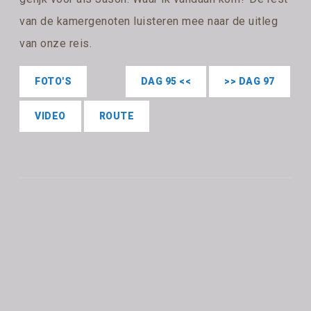
van de kamergenoten luisteren mee naar de uitleg
van onze reis.
FOTO'S
DAG 95 <<
>> DAG 97
VIDEO
ROUTE