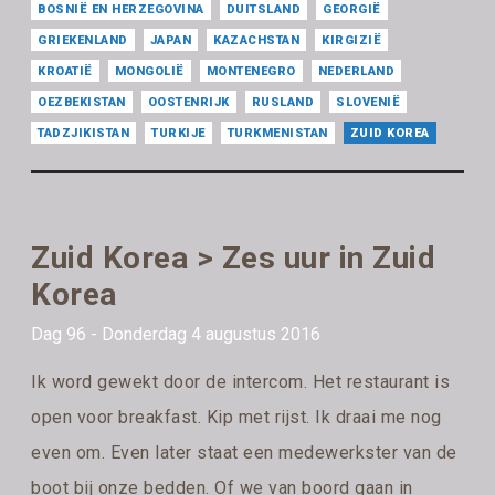
BOSNIË EN HERZEGOVINA
DUITSLAND
GEORGIË
GRIEKENLAND
JAPAN
KAZACHSTAN
KIRGIZIË
KROATIË
MONGOLIË
MONTENEGRO
NEDERLAND
OEZBEKISTAN
OOSTENRIJK
RUSLAND
SLOVENIË
TADZJIKISTAN
TURKIJE
TURKMENISTAN
ZUID KOREA
Zuid Korea > Zes uur in Zuid
Korea
Dag 96 - Donderdag 4 augustus 2016
Ik word gewekt door de intercom. Het restaurant is
open voor breakfast. Kip met rijst. Ik draai me nog
even om. Even later staat een medewerkster van de
boot bij onze bedden. Of we van boord gaan in