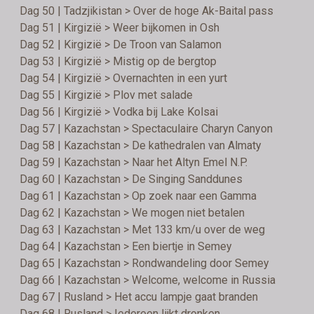
Dag 50 | Tadzjikistan > Over de hoge Ak-Baital pass
Dag 51 | Kirgizië > Weer bijkomen in Osh
Dag 52 | Kirgizië > De Troon van Salamon
Dag 53 | Kirgizië > Mistig op de bergtop
Dag 54 | Kirgizië > Overnachten in een yurt
Dag 55 | Kirgizië > Plov met salade
Dag 56 | Kirgizië > Vodka bij Lake Kolsai
Dag 57 | Kazachstan > Spectaculaire Charyn Canyon
Dag 58 | Kazachstan > De kathedralen van Almaty
Dag 59 | Kazachstan > Naar het Altyn Emel N.P.
Dag 60 | Kazachstan > De Singing Sanddunes
Dag 61 | Kazachstan > Op zoek naar een Gamma
Dag 62 | Kazachstan > We mogen niet betalen
Dag 63 | Kazachstan > Met 133 km/u over de weg
Dag 64 | Kazachstan > Een biertje in Semey
Dag 65 | Kazachstan > Rondwandeling door Semey
Dag 66 | Kazachstan > Welcome, welcome in Russia
Dag 67 | Rusland > Het accu lampje gaat branden
Dag 68 | Rusland > Iedereen lijkt dronken