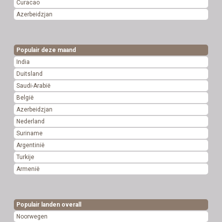
Curacao
Azerbeidzjan
Populair deze maand
India
Duitsland
Saudi-Arabië
België
Azerbeidzjan
Nederland
Suriname
Argentinië
Turkije
Armenië
Populair landen overall
Noorwegen