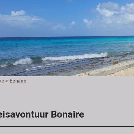
me
> Bonaire
eisavontuur Bonaire