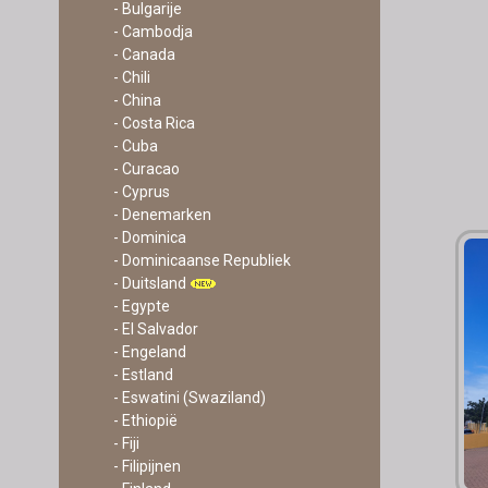
- Bulgarije
- Cambodja
- Canada
- Chili
- China
- Costa Rica
- Cuba
- Curacao
- Cyprus
- Denemarken
- Dominica
- Dominicaanse Republiek
- Duitsland
- Egypte
- El Salvador
- Engeland
- Estland
- Eswatini (Swaziland)
- Ethiopië
- Fiji
- Filipijnen