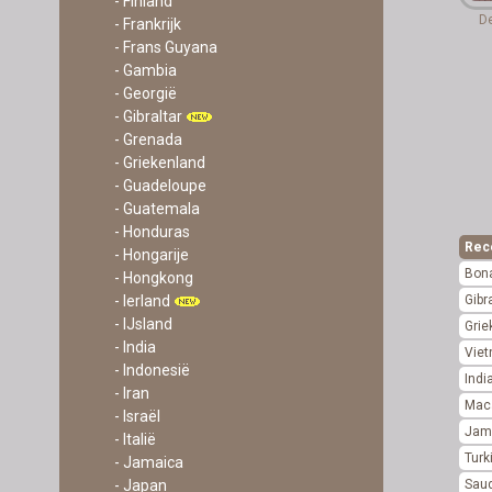
- Finland
De
- Frankrijk
- Frans Guyana
- Gambia
- Georgië
- Gibraltar
- Grenada
- Griekenland
- Guadeloupe
- Guatemala
- Honduras
Rec
- Hongarije
Bona
- Hongkong
Gibr
- Ierland
- IJsland
Grie
- India
Vie
- Indonesië
Indi
- Iran
Mac
- Israël
Jam
- Italië
Turk
- Jamaica
Saud
- Japan