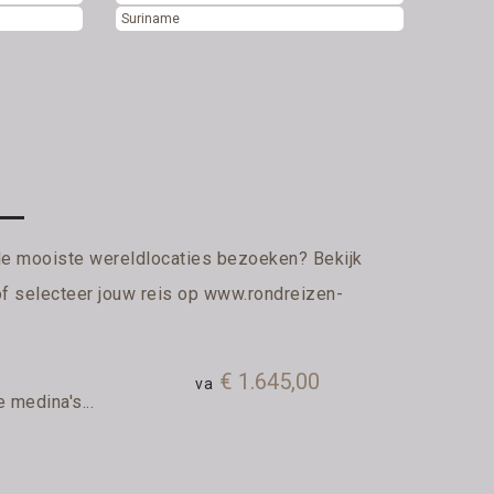
Suriname
de mooiste wereldlocaties bezoeken? Bekijk
of selecteer jouw reis op
www.rondreizen-
€ 1.645,00
va
medina's...