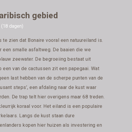
aribisch gebied
5 (18 dagen)
s te zien dat Bonaire vooral een natuureiland is.
r een smalle asfaltweg. De baaien die we
lauw zeewater. De begroeiing bestaat uit
p een van de cactussen zit een papegaai. Wat
geen last hebben van de scherpe punten van de
usant steps’, een afdaling naar de kust waar
den. De trap telt hier overigens maar 68 treden.
eurrijk koraal voor. Het eiland is een populaire
rkelaars. Langs de kust staan dure
enlanders kopen hier huizen als investering en