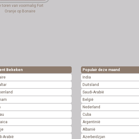
 toren van voormalig Fort
Oranje op Bonaire
ent Bekeken
Populair deze maand
ire
India
altar
Duitsland
kenland
Saudi-Arabië
tnam
België
a
Nederland
au
Cuba
aica
Argentinië
ije
Albanië
i-Arabië
Azerbeidzjan