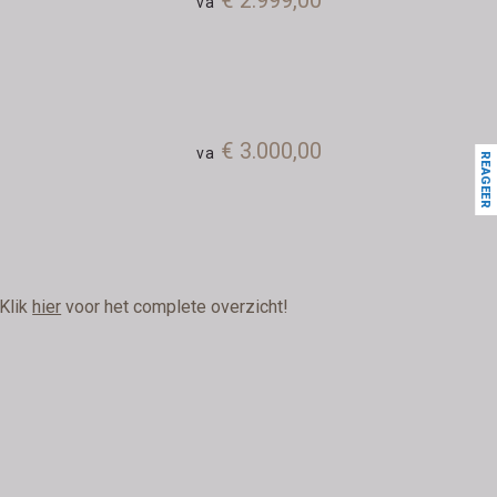
€ 2.999,00
va
n
€ 3.000,00
va
REAGEER
 Klik
hier
voor het complete overzicht!