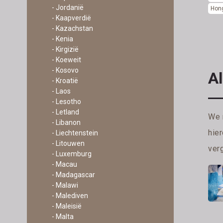
- Jordanië
Hong
- Kaapverdië
- Kazachstan
- Kenia
- Kirgizië
- Koeweit
- Kosovo
Al
- Kroatië
- Laos
- Lesotho
- Letland
We 
- Libanon
hie
- Liechtenstein
- Litouwen
verg
- Luxemburg
- Macau
- Madagascar
- Malawi
- Malediven
- Maleisië
- Malta