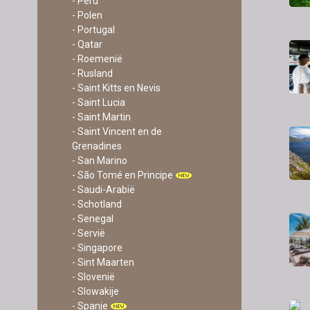
- Peru
- Polen
- Portugal
- Qatar
- Roemenië
- Rusland
- Saint Kitts en Nevis
- Saint Lucia
- Saint Martin
- Saint Vincent en de
Grenadines
- San Marino
- São Tomé en Principe
- Saudi-Arabië
- Schotland
- Senegal
- Servië
- Singapore
- Sint Maarten
- Slovenië
- Slowakije
- Spanje