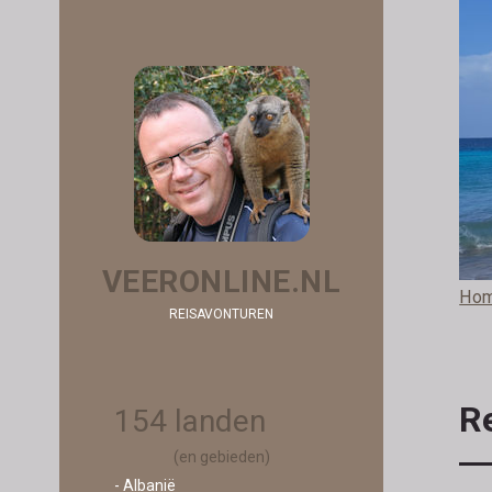
VEERONLINE.NL
Ho
REISAVONTUREN
R
154 landen
(en gebieden)
- Albanië