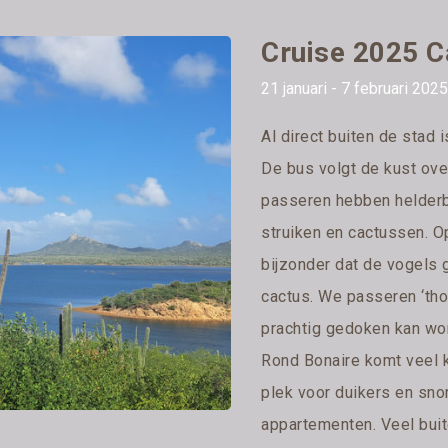
Cruise 2025 C
21 januari - 7 februari 202
Al direct buiten de stad i
De bus volgt de kust ove
passeren hebben helderb
struiken en cactussen. O
bijzonder dat de vogels 
cactus. We passeren ‘tho
prachtig gedoken kan wor
Rond Bonaire komt veel kl
plek voor duikers en sno
appartementen. Veel buit