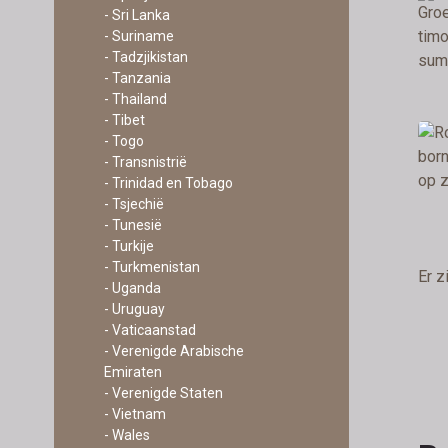
- Sri Lanka
- Suriname
- Tadzjikistan
- Tanzania
- Thailand
- Tibet
- Togo
- Transnistrië
- Trinidad en Tobago
- Tsjechië
- Tunesië
- Turkije
- Turkmenistan
Er z
- Uganda
- Uruguay
- Vaticaanstad
- Verenigde Arabische
Emiraten
- Verenigde Staten
- Vietnam
- Wales