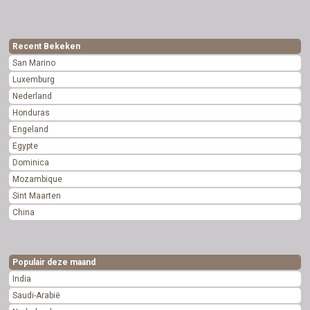
Recent Bekeken
San Marino
Luxemburg
Nederland
Honduras
Engeland
Egypte
Dominica
Mozambique
Sint Maarten
China
Populair deze maand
India
Saudi-Arabië