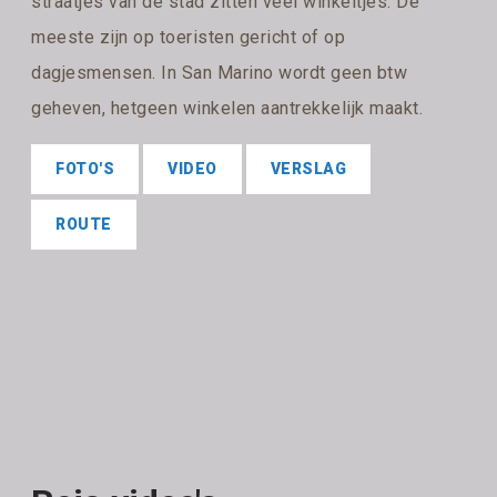
straatjes van de stad zitten veel winkeltjes. De
meeste zijn op toeristen gericht of op
dagjesmensen. In San Marino wordt geen btw
geheven, hetgeen winkelen aantrekkelijk maakt.
FOTO'S
VIDEO
VERSLAG
ROUTE