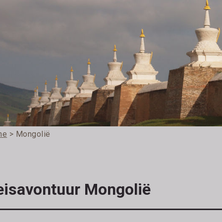
me
> Mongolië
eisavontuur Mongolië