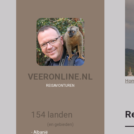
VEERONLINE.NL
Ho
REISAVONTUREN
R
154 landen
(en gebieden)
- Albanië