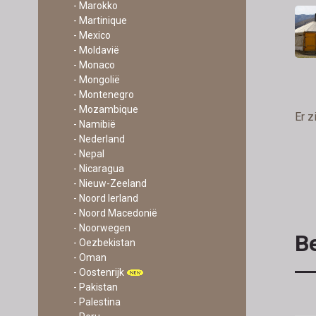
- Marokko
- Martinique
- Mexico
- Moldavië
- Monaco
- Mongolië
- Montenegro
- Mozambique
Er z
- Namibië
- Nederland
- Nepal
- Nicaragua
- Nieuw-Zeeland
- Noord Ierland
- Noord Macedonië
- Noorwegen
Be
- Oezbekistan
- Oman
- Oostenrijk
- Pakistan
- Palestina