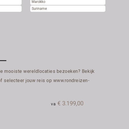
Marokko
Suriname
de mooiste wereldlocaties bezoeken? Bekijk
of selecteer jouw reis op
www.rondreizen-
€ 3.199,00
va