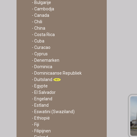
- Bulgarije
- Cambodja
- Canada
- Chili
- China
- Costa Rica
- Cuba
- Curacao
- Cyprus
- Denemarken
- Dominica
- Dominicaanse Republiek
- Duitsland
- Egypte
- El Salvador
- Engeland
- Estland
- Eswatini (Swaziland)
- Ethiopië
- Fiji
- Filipijnen