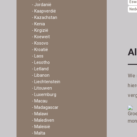
Eswa
- Jordanië
Ned
- Kaapverdië
- Kazachstan
- Kenia
- Kirgizië
- Koeweit
- Kosovo
Al
- Kroatië
- Laos
- Lesotho
- Letland
- Libanon
We 
- Liechtenstein
hie
- Litouwen
- Luxemburg
verg
- Macau
- Madagascar
- Malawi
- Malediven
- Maleisië
- Malta