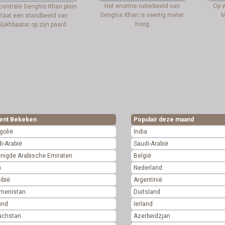
Het enorme ruiterbeeld van
Op w
centrale Genghis Khan plein
Genghis Khan is veertig meter
M
taat een standbeeld van
hoog
Sükhbaatar op zijn paard
ent Bekeken
Populair deze maand
golië
India
i-Arabië
Saudi-Arabië
nigde Arabische Emiraten
België
a
Nederland
ibië
Argentinië
kmenistan
Duitsland
and
Ierland
achstan
Azerbeidzjan