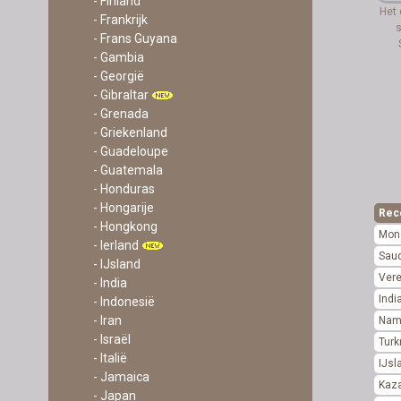
- Finland
Het 
- Frankrijk
s
- Frans Guyana
- Gambia
- Georgië
- Gibraltar
- Grenada
- Griekenland
- Guadeloupe
- Guatemala
- Honduras
- Hongarije
Rec
- Hongkong
Mon
- Ierland
Saud
- IJsland
Vere
- India
Indi
- Indonesië
- Iran
Nam
- Israël
Tur
- Italië
IJsl
- Jamaica
Kaz
- Japan