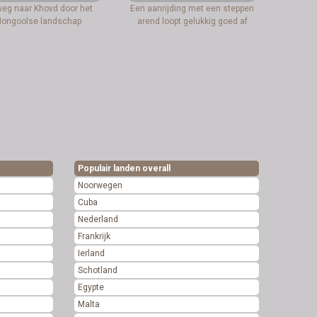
eg naar Khovd door het
Een aanrijding met een steppen
ongoolse landschap
arend loopt gelukkig goed af
Populair landen overall
Noorwegen
Cuba
Nederland
Frankrijk
Ierland
Schotland
Egypte
Malta