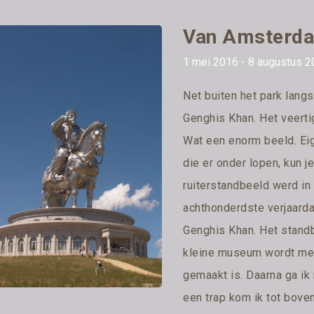
Van Amsterda
1 mei 2016 - 8 augustus 2
Net buiten het park lang
Genghis Khan. Het veerti
Wat een enorm beeld. Eige
die er onder lopen, kun 
ruiterstandbeeld werd i
achthonderdste verjaarda
Genghis Khan. Het standb
kleine museum wordt met
gemaakt is. Daarna ga ik 
een trap kom ik tot bove