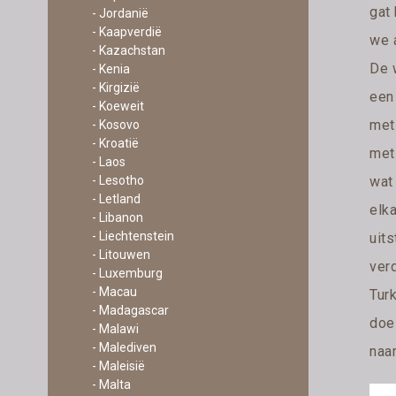
gat 
- Jordanië
- Kaapverdië
we 
- Kazachstan
De 
- Kenia
- Kirgizië
een
- Koeweit
met
- Kosovo
- Kroatië
met
- Laos
wat
- Lesotho
- Letland
elka
- Libanon
- Liechtenstein
uit
- Litouwen
verd
- Luxemburg
- Macau
Tur
- Madagascar
doel
- Malawi
- Malediven
naar
- Maleisië
- Malta