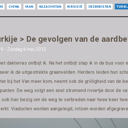
ME
CHINA
IRAN
KAZACHSTAN
KIRGIZIË
OEZBEKISTAN
TURKI
rkije > De gevolgen van de aardbe
 9 - Zondag 6 mei 2012
et dakterras ontbijt ik. Na het ontbijt stap ik in de bus voor
seer ik de uitgestrekte graanvelden. Herders leiden hun sc
hter bij het Van meer kom, neemt ook de grilligheid van de b
punten. De weg volgt een snel stromend riviertje door de val
 ook hier bezig om de weg te verbreden naar twee keer twee
erkt. Viaducten worden aangelegd, rotsen worden afgegrav