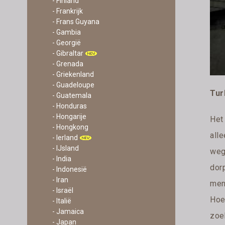
- Finland
- Frankrijk
- Frans Guyana
- Gambia
- Georgië
- Gibraltar
- Grenada
- Griekenland
- Guadeloupe
Tur
- Guatemala
- Honduras
- Hongarije
Het
- Hongkong
alle
- Ierland
- IJsland
weg
- India
dor
- Indonesië
- Iran
menu
- Israël
Hoe
- Italië
- Jamaica
zoek
- Japan