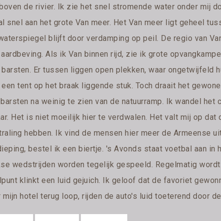
boven de rivier. Ik zie het snel stromende water onder mij d
al snel aan het grote Van meer. Het Van meer ligt geheel tus
waterspiegel blijft door verdamping op peil. De regio van Va
 aardbeving. Als ik Van binnen rijd, zie ik grote opvangkamp
 barsten. Er tussen liggen open plekken, waar ongetwijfel
 een tent op het braak liggende stuk. Toch draait het gewone
 barsten na weinig te zien van de natuurramp. Ik wandel het 
ar. Het is niet moeilijk hier te verdwalen. Het valt mij op 
straling hebben. Ik vind de mensen hier meer de Armeense uit
ieping, bestel ik een biertje. 's Avonds staat voetbal aan in
kse wedstrijden worden tegelijk gespeeld. Regelmatig wordt 
punt klinkt een luid gejuich. Ik geloof dat de favoriet gewo
 mijn hotel terug loop, rijden de auto's luid toeterend door de