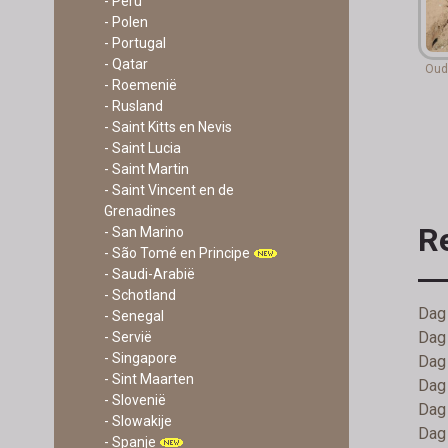
- Peru
- Polen
- Portugal
- Qatar
Oud
- Roemenië
- Rusland
- Saint Kitts en Nevis
- Saint Lucia
- Saint Martin
- Saint Vincent en de
Grenadines
R
- San Marino
- São Tomé en Principe
- Saudi-Arabië
- Schotland
Dag 
- Senegal
Dag 
- Servië
- Singapore
Dag 
- Sint Maarten
Dag 
- Slovenië
Dag 
- Slowakije
Dag 
- Spanje