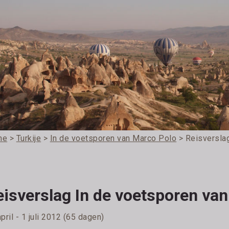
me
>
Turkije
>
In de voetsporen van Marco Polo
> Reisversla
eisverslag In de voetsporen va
pril - 1 juli 2012 (65 dagen)