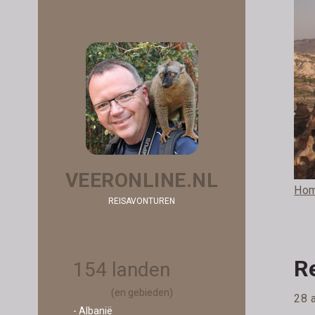
VEERONLINE.NL
Ho
REISAVONTUREN
R
154 landen
(en gebieden)
28 a
- Albanië