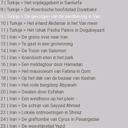
7 | Turkije > Het vrijdaggebed in Sanliurfa
8 | Turkije > De Koerdische hoofdstad Diyarbakir
9 | Turkije > De gevolgen van de aardbeving in Van
10 | Turkije > Het eiland Akdamar in het Van meer
11 | Turkije > Het Ishak Pasha Paleis in Dogubayazit
12 | Iran > De grens over naar Iran
13 | Iran > Te gast in een grotwoning
14 | Iran > De Troon van Salomon
15 | Iran > Koerdisch eten in het park
16 | Iran > Een middagtour door Hamadan
17 | Iran > Het mausoleum van Fatima in Qom
18 | Iran > Op het dak van de bazaar van Kashan
19 | Iran > Het rode bergdorp Abyaneh
20 | Iran > Dwalen door Esfahan
21 | Iran > Een windhoos op het plein
22 | Iran > De schrijn van Sayyed Ahmad
23 | Iran > Lokale ontmoetingen in Shiraz
24 | Iran > De graftombe van Cyrus in Pasargadae
25 | Iran > De woestijnstad Yazd