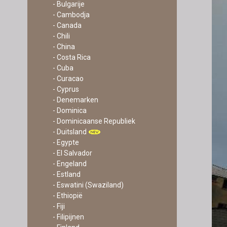
- Bulgarije
- Cambodja
- Canada
- Chili
- China
- Costa Rica
- Cuba
- Curacao
- Cyprus
- Denemarken
- Dominica
- Dominicaanse Republiek
- Duitsland
- Egypte
- El Salvador
- Engeland
- Estland
- Eswatini (Swaziland)
- Ethiopië
- Fiji
- Filipijnen