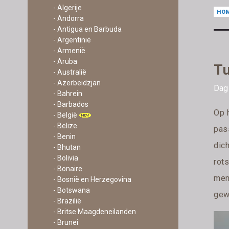
- Algerije
HO
- Andorra
- Antigua en Barbuda
- Argentinië
- Armenië
- Aruba
Tu
- Australië
- Azerbeidzjan
Dag
- Bahrein
- Barbados
Op h
- België
- Belize
pas
- Benin
dic
- Bhutan
- Bolivia
rots
- Bonaire
men
- Bosnië en Herzegovina
- Botswana
gew
- Brazilië
- Britse Maagdeneilanden
- Brunei