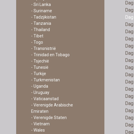
Dag 
- Sri Lanka
Dag 
- Suriname
Dag 
- Tadzjikistan
- Tanzania
Dag 
- Thailand
Dag 
- Tibet
Dag 
- Togo
Dag 
- Transnistrië
Dag 
- Trinidad en Tobago
Dag 
- Tsjechië
Dag 
- Tunesië
- Turkije
Dag 
- Turkmenistan
Dag 
- Uganda
Dag 
- Uruguay
Dag 
- Vaticaanstad
Dag 
- Verenigde Arabische
Dag 
Emiraten
Dag 
- Verenigde Staten
- Vietnam
Dag 
- Wales
Dag 