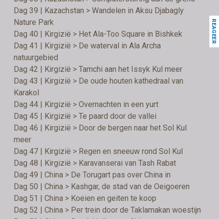
Dag 39 | Kazachstan > Wandelen in Aksu Djabagly
Nature Park
REAGEER
Dag 40 | Kirgizië > Het Ala-Too Square in Bishkek
Dag 41 | Kirgizië > De waterval in Ala Archa
natuurgebied
Dag 42 | Kirgizië > Tamchi aan het Issyk Kul meer
Dag 43 | Kirgizië > De oude houten kathedraal van
Karakol
Dag 44 | Kirgizië > Overnachten in een yurt
Dag 45 | Kirgizië > Te paard door de vallei
Dag 46 | Kirgizië > Door de bergen naar het Sol Kul
meer
Dag 47 | Kirgizië > Regen en sneeuw rond Sol Kul
Dag 48 | Kirgizië > Karavanserai van Tash Rabat
Dag 49 | China > De Torugart pas over China in
Dag 50 | China > Kashgar, de stad van de Oeigoeren
Dag 51 | China > Koeien en geiten te koop
Dag 52 | China > Per trein door de Taklamakan woestijn