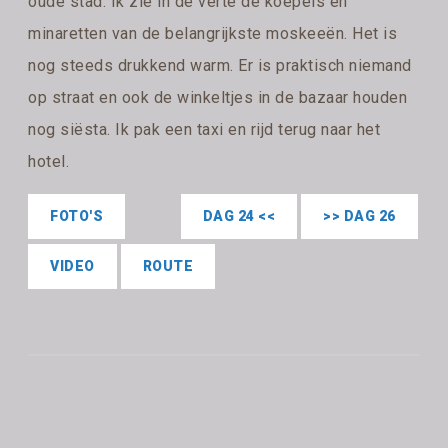
oude stad. Ik zie in de verte de koepels en
minaretten van de belangrijkste moskeeën. Het is
nog steeds drukkend warm. Er is praktisch niemand
op straat en ook de winkeltjes in de bazaar houden
nog siësta. Ik pak een taxi en rijd terug naar het
hotel.
FOTO'S
DAG 24 <<
>> DAG 26
VIDEO
ROUTE