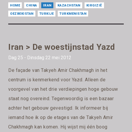
HOME
CHINA
IRAN
KAZACHSTAN
KIRGIZIË
OEZBEKISTAN
TURKIJE
TURKMENISTAN
Iran > De woestijnstad Yazd
Dag 25 - Dinsdag 22 mei 2012
De façade van Takyeh Amir Chakhmagh in het
centrum is kenmerkend voor Yazd. Alleen de
voorgevel van het drie verdiepingen hoge gebouw
staat nog overeind. Tegenwoordig is een bazaar
achter het gebouw gevestigd. Ik informeer bij
iemand hoe ik op de etages van de Takyeh Amir
Chakhmagh kan komen. Hij wijst mij één boog