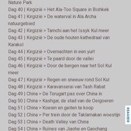
Nature Park
Dag 40 | Kirgizië > Het Ala-Too Square in Bishkek
Dag 41 | Kirgizië > De waterval in Ala Archa
natuurgebied
Dag 42 | Kirgizië > Tamchi aan het Issyk Kul meer
Dag 43 | Kirgizië > De oude houten kathedraal van
Karakol
Dag 44 | Kirgizië > Overnachten in een yurt
Dag 45 | Kirgizië > Te paard door de vallei
Dag 46 | Kirgizië > Door de bergen naar het Sol Kul
meer
Dag 47 | Kirgizië > Regen en sneeuw rond Sol Kul
Dag 48 | Kirgizië > Karavanserai van Tash Rabat
Dag 49 | China > De Torugart pas over China in
Dag 50 | China > Kashgar, de stad van de Oeigoeren
Dag 51 | China > Koeien en geiten te koop
REAGEER
Dag 52 | China > Per trein door de Taklamakan woestijn
Dag 53 | China > Death Valley van China
Dag 54 | China > Ruïnes van Jiaohe en Gaochang