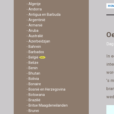
- Algerije
HO
- Andorra
- Antigua en Barbuda
- Argentinië
- Armenië
- Aruba
Oe
- Australië
- Azerbeidzjan
Dag 
- Bahrein
- Barbados
In e
- België
- Belize
int
- Benin
word
- Bhutan
- Bolivia
's m
- Bonaire
bra
- Bosnië en Herzegovina
- Botswana
weds
- Brazilië
- Britse Maagdeneilanden
- Brunei