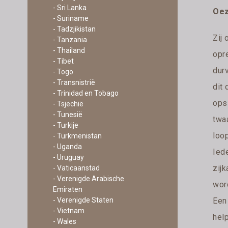
- Sri Lanka
Oez
- Suriname
- Tadzjikistan
Zij 
- Tanzania
- Thailand
opre
- Tibet
dur
- Togo
- Transnistrië
dit 
- Trinidad en Tobago
ops
- Tsjechië
- Tunesië
twaa
- Turkije
loop
- Turkmenistan
- Uganda
Ied
- Uruguay
zij
- Vaticaanstad
- Verenigde Arabische
wor
Emiraten
Een 
- Verenigde Staten
- Vietnam
help
- Wales