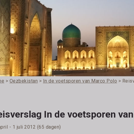
me
>
Oezbekistan
>
In de voetsporen van Marco Polo
> Reis
eisverslag In de voetsporen va
pril - 1 juli 2012 (65 dagen)