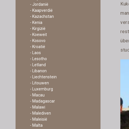
Kuk
- Jordanië
- Kaapverdië
man.
- Kazachstan
vers
- Kenia
- Kirgizië
rest
- Koeweit
über
- Kosovo
- Kroatië
stud
- Laos
- Lesotho
- Letland
- Libanon
- Liechtenstein
- Litouwen
- Luxemburg
- Macau
- Madagascar
- Malawi
- Malediven
- Maleisië
- Malta