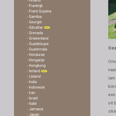
- Finland
- Frankrijk
- Frans Guyana
- Gambia
- Georgië
- Gibraltar
- Grenada
- Griekenland
- Guadeloupe
Oez
- Guatemala
- Honduras
- Hongarije
Omd
- Hongkong
naar
- Ierland
- IJsland
lam
- India
bord
- Indonesië
- Iran
een 
- Israël
uit 
- Italië
- Jamaica
stra
- Japan