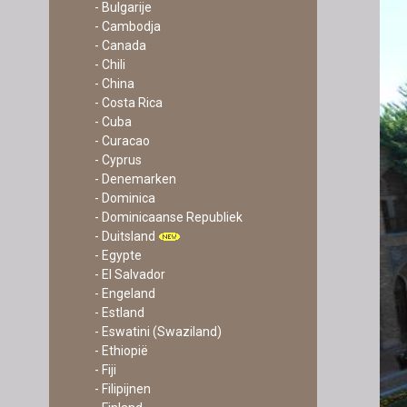
- Bulgarije
- Cambodja
- Canada
- Chili
- China
- Costa Rica
- Cuba
- Curacao
- Cyprus
- Denemarken
- Dominica
- Dominicaanse Republiek
- Duitsland
- Egypte
- El Salvador
- Engeland
- Estland
- Eswatini (Swaziland)
- Ethiopië
- Fiji
- Filipijnen