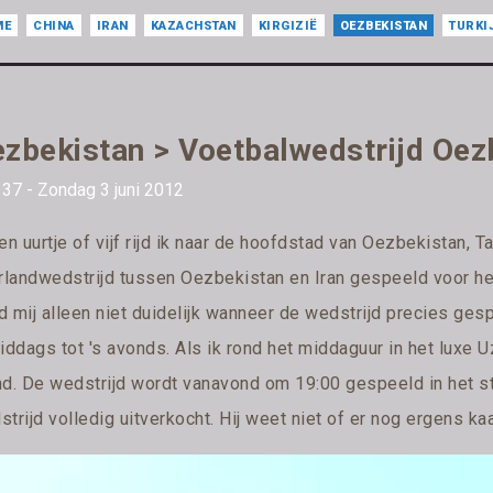
ME
CHINA
IRAN
KAZACHSTAN
KIRGIZIË
OEZBEKISTAN
TURKI
zbekistan > Voetbalwedstrijd Oezb
37 - Zondag 3 juni 2012
en uurtje of vijf rijd ik naar de hoofdstad van Oezbekistan,
erlandwedstrijd tussen Oezbekistan en Iran gespeeld voor he
 mij alleen niet duidelijk wanneer de wedstrijd precies gesp
iddags tot 's avonds. Als ik rond het middaguur in het luxe U
nd. De wedstrijd wordt vanavond om 19:00 gespeeld in het st
trijd volledig uitverkocht. Hij weet niet of er nog ergens kaar