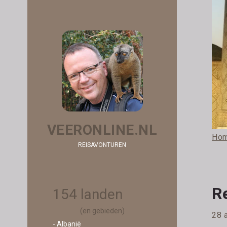
VEERONLINE.NL
Ho
REISAVONTUREN
R
154 landen
(en gebieden)
28 a
- Albanië