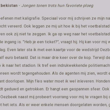
bekistan
-
Jongen tonen trots hun favoriete ploeg
oefenen met kaligrafie. Speciaal voor mij schrijven ze mijn naa
cht vereerd. Ook leggen ze mij uit hoe ik bij het voetbalsta
ven ook zij niet te zeggen. Ik ga op weg naar het voetbalstad
de ingang is. "Heb je een ticket?", vraagt hij. Hij kan voor mi
lag. Even later sta ik met een kaartje voor de wedstrijd Oezb
lf euro betaald. Dat is maar drie keer over de kop. Terwijl d
 ik naar het stadion. Ik tref een indrukwekkende politiemach
ereen wordt tegengehouden. Als de agenten mij zien, wordt e
kant doorlopen. Mijn fles water moet ik wel inleveren. Honder
dt geduwd en getrokken. Er hangt een gespannen sfeer. Ook bij
Oezbeek naast mij probeert voorrang voor mij te vragen bij d
t het iets. Als er weer enkele mensen doorgelaten worden, gaa