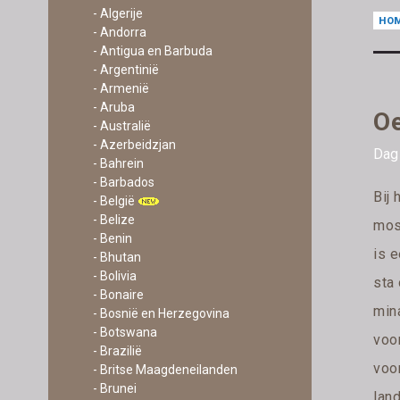
- Algerije
HO
- Andorra
- Antigua en Barbuda
- Argentinië
- Armenië
- Aruba
Oe
- Australië
- Azerbeidzjan
Dag 
- Bahrein
- Barbados
Bij
- België
- Belize
mos
- Benin
is e
- Bhutan
- Bolivia
sta
- Bonaire
mina
- Bosnië en Herzegovina
- Botswana
voo
- Brazilië
voor
- Britse Maagdeneilanden
- Brunei
land