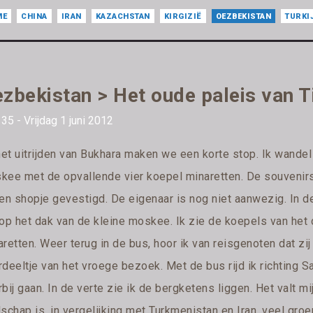
ME
CHINA
IRAN
KAZACHSTAN
KIRGIZIË
OEZBEKISTAN
TURKI
zbekistan > Het oude paleis van 
35 - Vrijdag 1 juni 2012
 het uitrijden van Bukhara maken we een korte stop. Ik wandel
kee met de opvallende vier koepel minaretten. De souvenir
en shopje gevestigd. De eigenaar is nog niet aanwezig. In de
 op het dak van de kleine moskee. Ik zie de koepels van het
retten. Weer terug in de bus, hoor ik van reisgenoten dat zi
rdeeltje van het vroege bezoek. Met de bus rijd ik richting 
bij gaan. In de verte zie ik de bergketens liggen. Het valt 
schap is, in vergelijking met Turkmenistan en Iran, veel groe