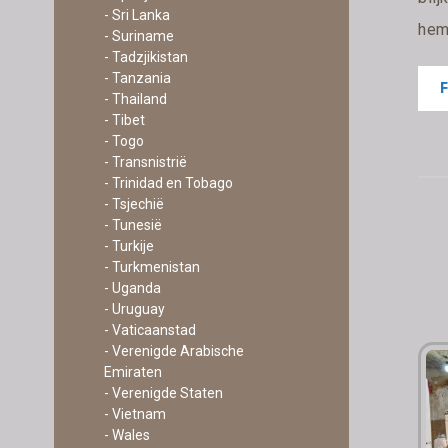
- Sri Lanka
hem 
- Suriname
- Tadzjikistan
- Tanzania
- Thailand
- Tibet
- Togo
- Transnistrië
- Trinidad en Tobago
- Tsjechië
- Tunesië
- Turkije
- Turkmenistan
- Uganda
- Uruguay
- Vaticaanstad
- Verenigde Arabische
Emiraten
- Verenigde Staten
- Vietnam
- Wales