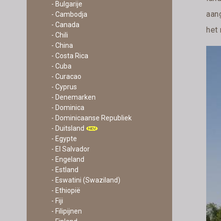
- Bulgarije
aan
- Cambodja
- Canada
het
- Chili
- China
- Costa Rica
- Cuba
- Curacao
- Cyprus
- Denemarken
- Dominica
- Dominicaanse Republiek
- Duitsland
- Egypte
- El Salvador
- Engeland
- Estland
- Eswatini (Swaziland)
- Ethiopië
- Fiji
- Filipijnen