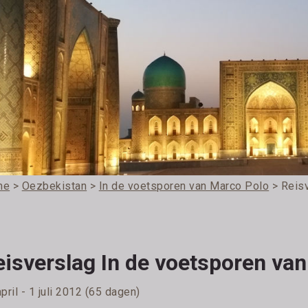
me
>
Oezbekistan
>
In de voetsporen van Marco Polo
> Reis
eisverslag In de voetsporen va
pril - 1 juli 2012 (65 dagen)