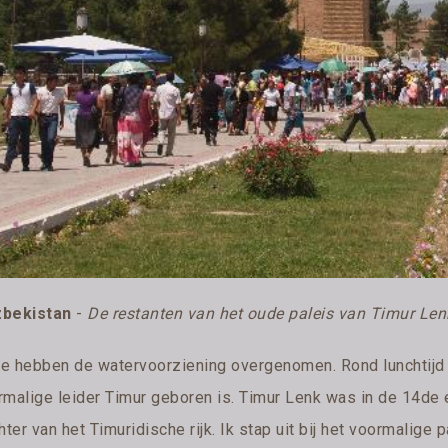
bekistan
-
De restanten van het oude paleis van Timur Le
e hebben de watervoorziening overgenomen. Rond lunchtijd 
rmalige leider Timur geboren is. Timur Lenk was in de 14de
hter van het Timuridische rijk. Ik stap uit bij het voormalige