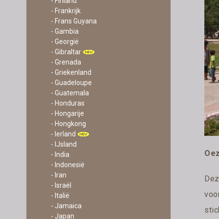
- Finland
- Frankrijk
- Frans Guyana
- Gambia
- Georgië
- Gibraltar
- Grenada
- Griekenland
- Guadeloupe
- Guatemala
- Honduras
- Hongarije
- Hongkong
- Ierland
- IJsland
Oez
- India
- Indonesië
- Iran
Dez
- Israël
voo
- Italië
- Jamaica
stic
- Japan