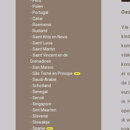
- Peru
- Polen
Oez
- Portugal
- Qatar
- Roemenië
Via
- Rusland
kin
- Saint Kitts en Nevis
- Saint Lucia
kom
- Saint Martin
vlak
- Saint Vincent en de
Grenadines
kor
- San Marino
er o
- São Tomé en Principe
- Saudi-Arabië
de L
- Schotland
- Senegal
eur
- Servië
in. 
- Singapore
- Sint Maarten
open
- Slovenië
ik 
- Slowakije
- Spanje
bli