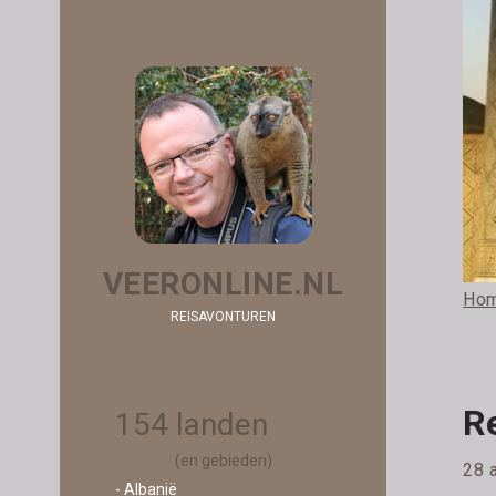
VEERONLINE.NL
Ho
REISAVONTUREN
R
154 landen
(en gebieden)
28 a
- Albanië