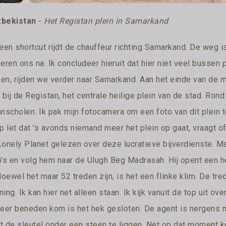
bekistan
-
Het Registan plein in Samarkand
 een shortcut rijdt de chauffeur richting Samarkand. De weg 
deren ons na. Ik concludeer hieruit dat hier niet veel busse
en, rijden we verder naar Samarkand. Aan het einde van de mi
 bij de Registan, het centrale heilige plein van de stad. Ron
anscholen. Ik pak mijn fotocamera om een foto van dit plein
p let dat 's avonds niemand meer het plein op gaat, vraagt of
onely Planet gelezen over deze lucratieve bijverdienste. Maar
o's en volg hem naar de Ulugh Beg Madrasah. Hij opent een hek
Hoewel het maar 52 treden zijn, is het een flinke klim. De t
ing. Ik kan hier net alleen staan. Ik kijk vanuit de top uit ov
weer beneden kom is het hek gesloten. De agent is nergens 
jkt de sleutel onder een steen te liggen. Net op dat moment