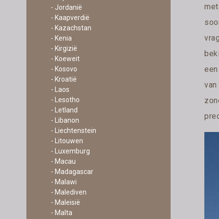
mete
- Jordanië
- Kaapverdië
soo
- Kazachstan
vra
- Kenia
- Kirgizië
bek
- Koeweit
een
- Kosovo
- Kroatië
van
- Laos
zon
- Lesotho
- Letland
prec
- Libanon
- Liechtenstein
- Litouwen
- Luxemburg
- Macau
- Madagascar
- Malawi
- Malediven
- Maleisië
- Malta