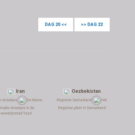
DAG 20 <<
>> DAG 22
Iran
Oezbekistan
e straatjes
De kleine
Registan Samarkand
Het
malle straatjes in de
Registan plein in Samarkand
woestijnstad Yazd