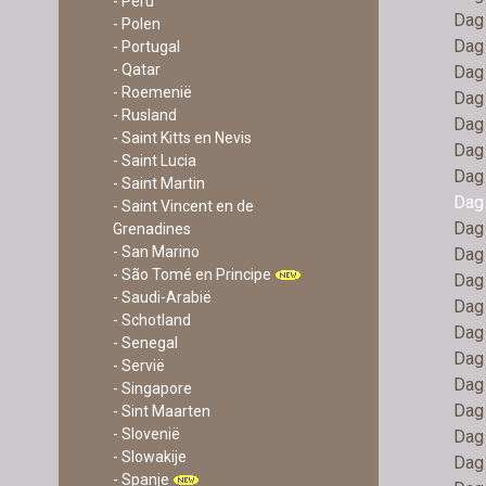
- Peru
Dag 
- Polen
Dag 
- Portugal
- Qatar
Dag 
- Roemenië
Dag 
- Rusland
Dag 
- Saint Kitts en Nevis
Dag 
- Saint Lucia
Dag 
- Saint Martin
Dag 
- Saint Vincent en de
Dag 
Grenadines
- San Marino
Dag 
- São Tomé en Principe
Dag 
- Saudi-Arabië
Dag 
- Schotland
Dag 
- Senegal
Dag
- Servië
Dag 
- Singapore
Dag 
- Sint Maarten
- Slovenië
Dag 
- Slowakije
Dag 
- Spanje