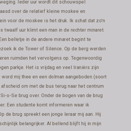
weging. Ieder uur wordt dit schouwspel
baasd over de relatief kleine moskee en
ein voor de moskee is het druk. Ik schat dat zo'n
 twaalf uur klimt een man in de rechter minaret.
Een belletje in de andere minaret begint te
 bezoek ik de Tower of Silence. Op de berg werden
ieren ruimden het vervolgens op. Tegenwoordig
en parkje. Het is vrijdag en veel Iraniërs zijn
loop word mij thee en een dolman aangeboden (soort
l afscheid om met de bus terug naar het centrum
 de Si-o-Se brug over. Onder de bogen van de brug
vier. Een studente komt informeren waar ik
Op de brug spreekt een jonge leraar mij aan. Hij
ijnlijk belangrijker. Al bellend blijft hij in mijn