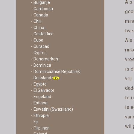
Als
- Bulgarije
- Cambodja
ged
- Canada
mina
- Chili
- China
twe
- Costa Rica
Als 
- Cuba
- Curacao
rin
- Cyprus
vro
- Denemarken
- Dominica
is d
- Dominicaanse Republiek
- Duitsland
vrij
- Egypte
dad
- El Salvador
- Engeland
te r
- Estland
is e
- Eswatini (Swaziland)
- Ethiopië
vand
- Fiji
wil 
- Filipijnen