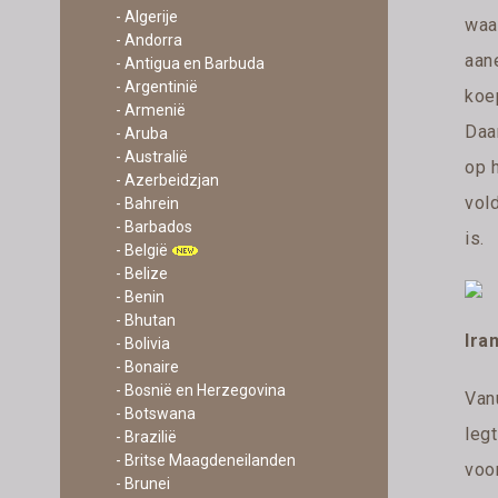
- Algerije
waar
- Andorra
aan
- Antigua en Barbuda
- Argentinië
koe
- Armenië
Daar
- Aruba
- Australië
op 
- Azerbeidzjan
vol
- Bahrein
- Barbados
is.
- België
- Belize
- Benin
- Bhutan
Ira
- Bolivia
- Bonaire
- Bosnië en Herzegovina
Van
- Botswana
leg
- Brazilië
- Britse Maagdeneilanden
voo
- Brunei