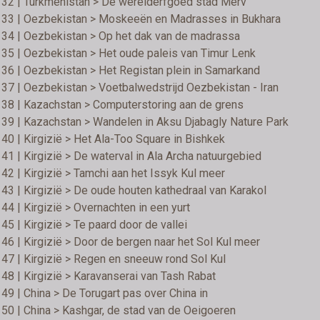
 32 | Turkmenistan > De werelderfgoed stad Merv
 33 | Oezbekistan > Moskeeën en Madrasses in Bukhara
 34 | Oezbekistan > Op het dak van de madrassa
35 | Oezbekistan > Het oude paleis van Timur Lenk
36 | Oezbekistan > Het Registan plein in Samarkand
37 | Oezbekistan > Voetbalwedstrijd Oezbekistan - Iran
38 | Kazachstan > Computerstoring aan de grens
39 | Kazachstan > Wandelen in Aksu Djabagly Nature Park
40 | Kirgizië > Het Ala-Too Square in Bishkek
41 | Kirgizië > De waterval in Ala Archa natuurgebied
42 | Kirgizië > Tamchi aan het Issyk Kul meer
43 | Kirgizië > De oude houten kathedraal van Karakol
44 | Kirgizië > Overnachten in een yurt
45 | Kirgizië > Te paard door de vallei
46 | Kirgizië > Door de bergen naar het Sol Kul meer
47 | Kirgizië > Regen en sneeuw rond Sol Kul
48 | Kirgizië > Karavanserai van Tash Rabat
49 | China > De Torugart pas over China in
50 | China > Kashgar, de stad van de Oeigoeren