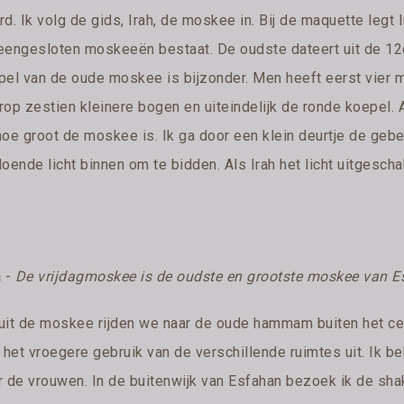
d. Ik volg de gids, Irah, de moskee in. Bij de maquette legt 
eengesloten moskeeën bestaat. De oudste dateert uit de 12
pel van de oude moskee is bijzonder. Men heeft eerst vier
op zestien kleinere bogen en uiteindelijk de ronde koepel. A
hoe groot de moskee is. Ik ga door een klein deurtje de gebe
doende licht binnen om te bidden. Als Irah het licht uitgesc
n
-
De vrijdagmoskee is de oudste en grootste moskee van 
uit de moskee rijden we naar de oude hammam buiten het cent
t het vroegere gebruik van de verschillende ruimtes uit. Ik 
r de vrouwen. In de buitenwijk van Esfahan bezoek ik de shak