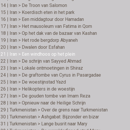
14 | Iran > De Troon van Salomon
15 | Iran > Koerdisch eten in het park
16 | Iran > Een middagtour door Hamadan
17 | Iran > Het mausoleum van Fatima in Qom
18 | Iran > Op het dak van de bazaar van Kashan
19 | Iran > Het rode bergdorp Abyaneh
20 | Iran > Dwalen door Esfahan
21 | Iran > Een windhoos op het plein
22 | Iran > De schrijn van Sayyed Ahmad
23 | Iran > Lokale ontmoetingen in Shiraz
24 | Iran > De graftombe van Cyrus in Pasargadae
25 | Iran > De woestijnstad Yazd
26 | Iran > Helikopters in de woestijn
 27 | Iran > De gouden tombe van Imam Reza
28 | Iran > Opnieuw naar de Heilige Schrijn
29 | Turkmenistan > Over de grens naar Turkmenistan
30 | Turkmenistan > Ashgabat: Bijzonder en bizar
31 | Turkmenistan > Lange busrit naar Mary