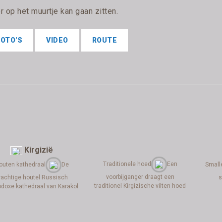
 op het muurtje kan gaan zitten.
FOTO'S
VIDEO
ROUTE
Kirgizië
Traditionele hoed
Een
outen kathedraal
De
Small
voorbijganger draagt een
rachtige houtel Russisch
s
traditionel Kirgizische vilten hoed
odoxe kathedraal van Karakol