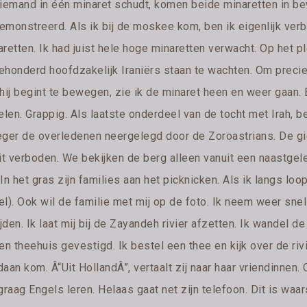
 iemand in één minaret schudt, komen beide minaretten in be
emonstreerd. Als ik bij de moskee kom, ben ik eigenlijk ver
retten. Ik had juist hele hoge minaretten verwacht. Op het pl
ehonderd hoofdzakelijk Iraniërs staan te wachten. Om precies
hij begint te bewegen, zie ik de minaret heen en weer gaan. 
kelen. Grappig. Als laatste onderdeel van de tocht met Irah,
eger de overledenen neergelegd door de Zoroastrians. De g
it verboden. We bekijken de berg alleen vanuit een naastgeleg
. In het gras zijn families aan het picknicken. Als ik langs 
el). Ook wil de familie met mij op de foto. Ik neem weer sne
ijden. Ik laat mij bij de Zayandeh rivier afzetten. Ik wandel
en theehuis gevestigd. Ik bestel een thee en kijk over de ri
aan kom. Â“Uit HollandÂ”, vertaalt zij naar haar vriendinnen. 
graag Engels leren. Helaas gaat net zijn telefoon. Dit is waarsch