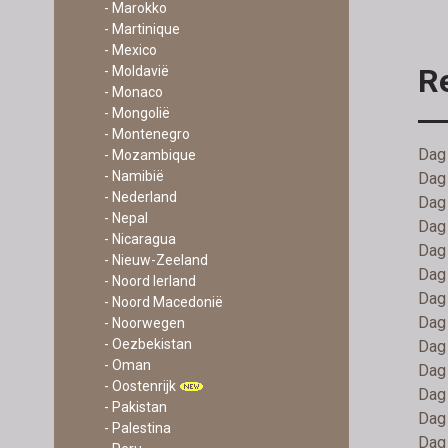
- Marokko
- Martinique
- Mexico
R
- Moldavië
- Monaco
- Mongolië
- Montenegro
Dag 
- Mozambique
- Namibië
Dag 
- Nederland
Dag 
- Nepal
Dag 
- Nicaragua
Dag 
- Nieuw-Zeeland
Dag 
- Noord Ierland
Dag 
- Noord Macedonië
Dag 
- Noorwegen
- Oezbekistan
Dag 
- Oman
Dag 
- Oostenrijk
Dag 
- Pakistan
Dag 
- Palestina
Dag 