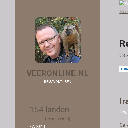
Ho
R
28 a
HO
VEERONLINE.NL
REISAVONTUREN
Ir
154 landen
Dag 
(en gebieden)
De 
- Albanië