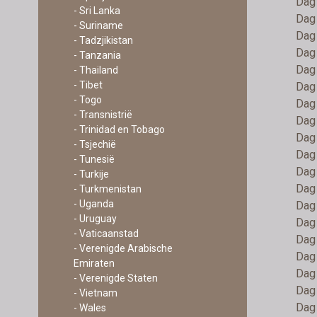
Dag
- Sri Lanka
Dag
- Suriname
Dag
- Tadzjikistan
Dag 
- Tanzania
Dag 
- Thailand
- Tibet
Dag 
- Togo
Dag 
- Transnistrië
Dag 
- Trinidad en Tobago
Dag 
- Tsjechië
Dag 
- Tunesië
Dag 
- Turkije
Dag 
- Turkmenistan
- Uganda
Dag 
- Uruguay
Dag 
- Vaticaanstad
Dag 
- Verenigde Arabische
Dag 
Emiraten
Dag 
- Verenigde Staten
Dag 
- Vietnam
Dag 
- Wales