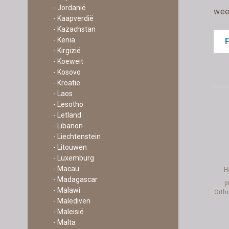
- Jordanië
weer
- Kaapverdië
- Kazachstan
- Kenia
- Kirgizië
- Koeweit
- Kosovo
- Kroatië
- Laos
- Lesotho
- Letland
- Libanon
- Liechtenstein
- Litouwen
- Luxemburg
- Macau
H
- Madagascar
p
- Malawi
Orth
- Malediven
- Maleisië
- Malta