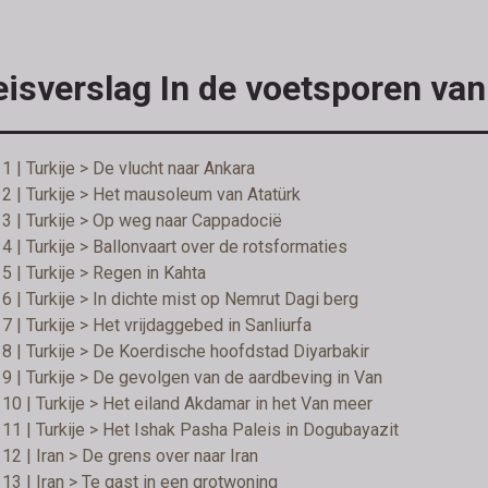
eisverslag In de voetsporen va
1 | Turkije > De vlucht naar Ankara
2 | Turkije > Het mausoleum van Atatürk
3 | Turkije > Op weg naar Cappadocië
4 | Turkije > Ballonvaart over de rotsformaties
5 | Turkije > Regen in Kahta
6 | Turkije > In dichte mist op Nemrut Dagi berg
7 | Turkije > Het vrijdaggebed in Sanliurfa
8 | Turkije > De Koerdische hoofdstad Diyarbakir
9 | Turkije > De gevolgen van de aardbeving in Van
10 | Turkije > Het eiland Akdamar in het Van meer
11 | Turkije > Het Ishak Pasha Paleis in Dogubayazit
12 | Iran > De grens over naar Iran
13 | Iran > Te gast in een grotwoning