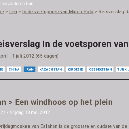
me
>
Iran
>
In de voetsporen van Marco Polo
> Reisverslag d
eisverslag In de voetsporen va
pril - 1 juli 2012 (65 dagen)
ME
CHINA
IRAN
KAZACHSTAN
KIRGIZIË
OEZBEKISTAN
TURKI
an > Een windhoos op het plein
21 - Vrijdag 18 mei 2012
vrijdagmoskee van Esfahan is de grootste en oudste van de