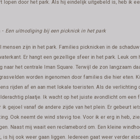
t lopen door het park. Als hij eindelijk uitgebeld is, heb ik e
n
-
Een uitnodiging bij een picknick in het park
l mensen zijn in het park. Families picknicken in de schaduw
aterkant. Er hangt een gezellige sfeer in het park. Leuk om h
ug naar het centrale Iman Square. Terwijl de zon langzaam d
grasvelden worden ingenomen door families die hier eten. Ki
ns rijden af en aan met lokale toeristen. Als de verlichting 
ilderachtig plaatje. Ik wacht op het juiste avondlicht om ee
 ik gejoel vanaf de andere zijde van het plein. Er gebeurt ie
ting. Ook neemt de wind stevig toe. Voor ik er erg in heb, zi
egen. Naast mij waait een reclamebord om. Een kleine windhoo
, is hij ook weer gaan liggen. Iedereen gaat weer verder als