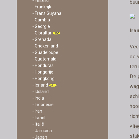
- Finland
buur
- Frankrijk
- Frans Guyana
- Gambia
- Georgië
Ira
- Gibraltar
- Grenada
- Griekenland
Vee
- Guadeloupe
de w
- Guatemala
- Honduras
ter
- Hongarije
De 
- Hongkong
- Ierland
wage
- IJsland
sch
- India
- Indonesië
hoor
- Iran
rich
- Israël
- Italië
vli
- Jamaica
stak
- Japan