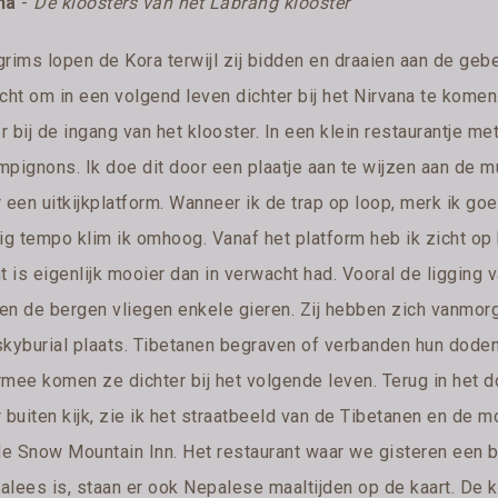
na
-
De kloosters van het Labrang klooster
grims lopen de Kora terwijl zij bidden en draaien aan de ge
icht om in een volgend leven dichter bij het Nirvana te kome
 bij de ingang van het klooster. In een klein restaurantje me
mpignons. Ik doe dit door een plaatje aan te wijzen aan de 
 een uitkijkplatform. Wanneer ik de trap op loop, merk ik go
tig tempo klim ik omhoog. Vanaf het platform heb ik zicht o
t is eigenlijk mooier dan in verwacht had. Vooral de ligging
en de bergen vliegen enkele gieren. Zij hebben zich vanmor
skyburial plaats. Tibetanen begraven of verbanden hun doden 
mee komen ze dichter bij het volgende leven. Terug in het dor
 buiten kijk, zie ik het straatbeeld van de Tibetanen en de 
 de Snow Mountain Inn. Het restaurant waar we gisteren een 
lees is, staan er ook Nepalese maaltijden op de kaart. De ki