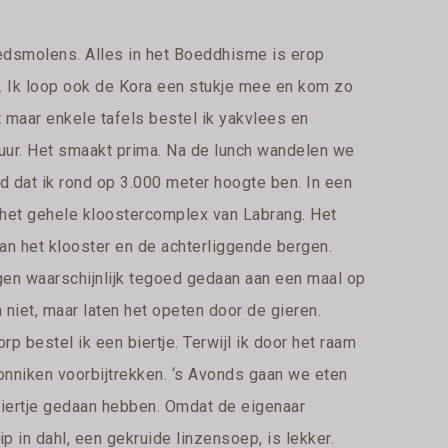
bedsmolens. Alles in het Boeddhisme is erop
n. Ik loop ook de Kora een stukje mee en kom zo
t maar enkele tafels bestel ik yakvlees en
muur. Het smaakt prima. Na de lunch wandelen we
ed dat ik rond op 3.000 meter hoogte ben. In een
p het gehele kloostercomplex van Labrang. Het
 van het klooster en de achterliggende bergen.
gen waarschijnlijk tegoed gedaan aan een maal op
niet, maar laten het opeten door de gieren.
p bestel ik een biertje. Terwijl ik door het raam
monniken voorbijtrekken. ‘s Avonds gaan we eten
biertje gedaan hebben. Omdat de eigenaar
p in dahl, een gekruide linzensoep, is lekker.