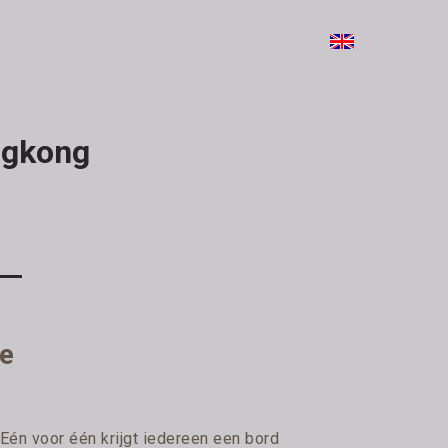
0
ngkong
he
. Eén voor één krijgt iedereen een bord