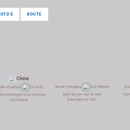
FOTO'S
ROUTE
China
Straat verkopers
Een lekkere
Dr
lle straatjes
De oude
spies bij een van de vele
tro
iderswoningen in de Hutongs
kraampjes in Xian
van Beijing