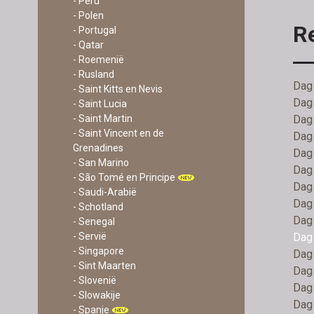
- Peru
- Polen
R
- Portugal
- Qatar
- Roemenië
- Rusland
Dag 
- Saint Kitts en Nevis
Dag 
- Saint Lucia
Dag 
- Saint Martin
- Saint Vincent en de
Dag 
Grenadines
Dag 
- San Marino
Dag
- São Tomé en Principe
Dag 
- Saudi-Arabië
Dag 
- Schotland
Dag 
- Senegal
Dag 
- Servië
- Singapore
Dag 
- Sint Maarten
Dag 
- Slovenië
Dag 
- Slowakije
Dag
- Spanje