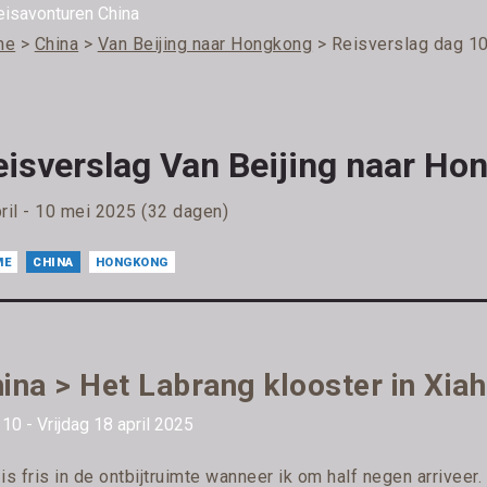
me
>
China
>
Van Beijing naar Hongkong
> Reisverslag dag 1
eisverslag Van Beijing naar Ho
pril - 10 mei 2025 (32 dagen)
ME
CHINA
HONGKONG
ina > Het Labrang klooster in Xia
10 - Vrijdag 18 april 2025
is fris in de ontbijtruimte wanneer ik om half negen arriveer