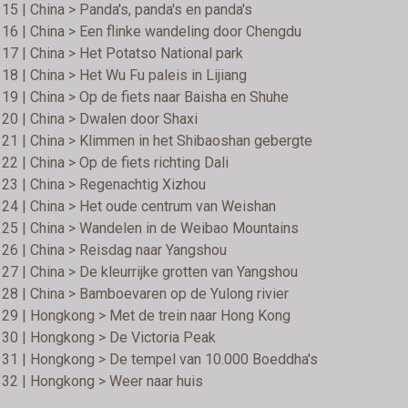
15 | China > Panda's, panda's en panda's
16 | China > Een flinke wandeling door Chengdu
17 | China > Het Potatso National park
18 | China > Het Wu Fu paleis in Lijiang
19 | China > Op de fiets naar Baisha en Shuhe
20 | China > Dwalen door Shaxi
21 | China > Klimmen in het Shibaoshan gebergte
22 | China > Op de fiets richting Dali
23 | China > Regenachtig Xizhou
24 | China > Het oude centrum van Weishan
 25 | China > Wandelen in de Weibao Mountains
26 | China > Reisdag naar Yangshou
27 | China > De kleurrijke grotten van Yangshou
28 | China > Bamboevaren op de Yulong rivier
29 | Hongkong > Met de trein naar Hong Kong
30 | Hongkong > De Victoria Peak
 31 | Hongkong > De tempel van 10.000 Boeddha's
32 | Hongkong > Weer naar huis