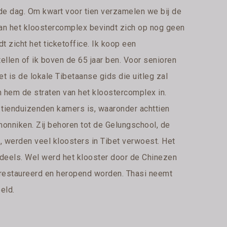
 de dag. Om kwart voor tien verzamelen we bij de
van het kloostercomplex bevindt zich op nog geen
 zicht het ticketoffice. Ik koop een
tellen of ik boven de 65 jaar ben. Voor senioren
et is de lokale Tibetaanse gids die uitleg zal
 hem de straten van het kloostercomplex in.
t tienduizenden kamers is, waaronder achttien
monniken. Zij behoren tot de Gelungschool, de
, werden veel kloosters in Tibet verwoest. Het
ndeels. Wel werd het klooster door de Chinezen
gerestaureerd en heropend worden. Thasi neemt
eld.