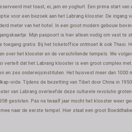
geserveerd met toast, ei, jam en yoghurt. Een prima start van
eptie voor een bezoek aan het Labrang klooster. De ingang 
derd meter van het hotel. In een groot modern gebouw bevindt
angskaartje. Mijn paspoort is hier alleen nodig om vast te s
e toegang gratis. Bij het ticketoffice ontmoet ik ook Thasi. H
en over het klooster en de verschillende tempels. We volgen
si vertelt dat het Labrang klooster is een groot complex me
len en zes onderwijsinstituten. Het huisvest meer dan 1000 
lkap-orde. Tijdens de bezetting van Tibet door China in 1950
oster van Labrang overleefde deze culturele revolutie grote
1958 gesloten. Pas na twaalf jaar mocht het klooster weer 
 mee naar de eerste tempel. Hier staat een groot Boeddhabe