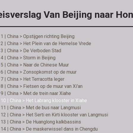
eisverslag Van Beijing naar Ho
1 | China > Opstijgen richting Beijing
2 | China > Het Plein van de Hemelse Vrede
3 | China > De Verboden Stad
4 | China > Storm in Beijing
5 | China > Naar de Chinese Muur
 6 | China > Zonsopkomst op de muur
7 | China > Het Terracotta leger
8 | China > Fietsen op de muur van Xi'an
9 | China > Met de trein naar Xiahe
10 | China > Het Labrang klooster in Xiahe
11 | China > Met de bus naar Langmusi
12 | China > Het Serti en Kirti klooster van Langmusi
13 | China > De Huanglong kalkbassins
 14 | China > De maskerwissel dans in Chengdu