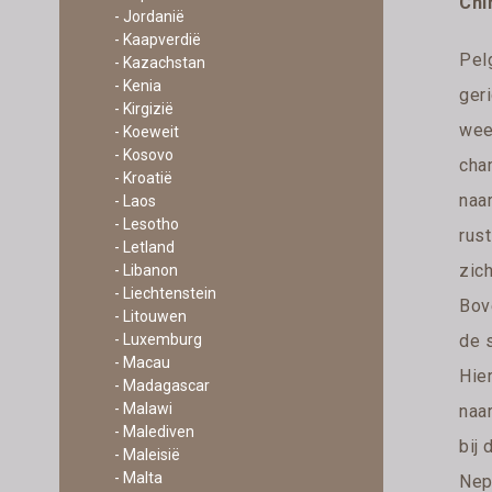
Chi
- Jordanië
- Kaapverdië
Pel
- Kazachstan
- Kenia
ger
- Kirgizië
weer
- Koeweit
- Kosovo
cha
- Kroatië
naar
- Laos
- Lesotho
rus
- Letland
zich
- Libanon
- Liechtenstein
Bov
- Litouwen
de 
- Luxemburg
- Macau
Hier
- Madagascar
- Malawi
naar
- Malediven
bij
- Maleisië
- Malta
Nepa