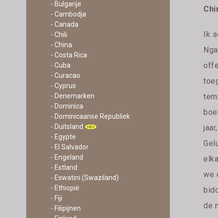
- Bulgarije
Chi
- Cambodja
- Canada
Ik 
- Chili
- China
Nga
- Costa Rica
offe
- Cuba
- Curacao
toe
- Cyprus
tem
- Denemarken
- Dominica
boek
- Dominicaanse Republiek
- Duitsland
jaa
- Egypte
Gel
- El Salvador
- Engeland
elk
- Estland
we 
- Eswatini (Swaziland)
- Ethiopië
bidd
- Fiji
de m
- Filipijnen