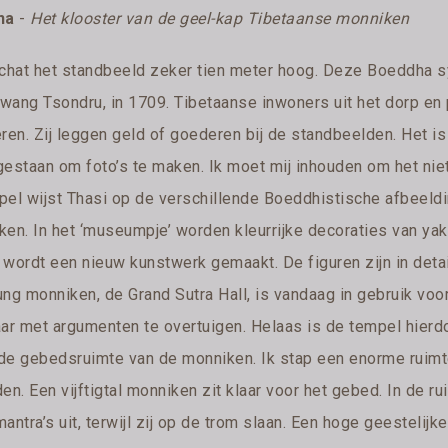
na
-
Het klooster van de geel-kap Tibetaanse monniken
schat het standbeeld zeker tien meter hoog. Deze Boeddha sy
wang Tsondru, in 1709. Tibetaanse inwoners uit het dorp en
ren. Zij leggen geld of goederen bij de standbeelden. Het is 
gestaan om foto’s te maken. Ik moet mij inhouden om het nie
pel wijst Thasi op de verschillende Boeddhistische afbeeld
en. In het ‘museumpje’ worden kleurrijke decoraties van yakb
r, wordt een nieuw kunstwerk gemaakt. De figuren zijn in deta
ung monniken, de Grand Sutra Hall, is vandaag in gebruik vo
aar met argumenten te overtuigen. Helaas is de tempel hierdo
de gebedsruimte van de monniken. Ik stap een enorme ruim
en. Een vijftigtal monniken zit klaar voor het gebed. In de 
antra’s uit, terwijl zij op de trom slaan. Een hoge geesteli