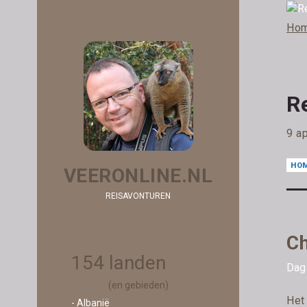
Ho
R
9 a
HO
VEERONLINE.NL
REISAVONTUREN
Ch
154 landen
Dag 
(en gebieden)
Het 
- Albanië