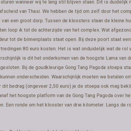
turen wanneer wij te lang stil blijven staan. Dit is duidelij
afscheid van Thasi. We hebben de tijd om zelf door het com
 van een groot dorp. Tussen de kloosters staan de kleine hu
aten loop ik tot de achterzijde van het complex. Wat afgezo
eur tot de binnenplaats staat open. Bij deze poort staat een
tredingen 80 euro kosten. Het is wat onduidelijk wat de rol 
rschijnlijk is dit het onderkomen van de hoogste Lama van 
n gesloten. Bij de goudkleurige Gong Tang Pagoda stoepa staa
’ kunnen onderscheiden. Waarschijnlijk moeten we betalen om 
 dit bedrag (ongeveer 2,50 euro) je de stoepa ook mag beklimm
vanaf het hoogste platform van de Gong Tang Pagoda over he
en. Een ronde om het klooster van drie kilometer. Langs de 