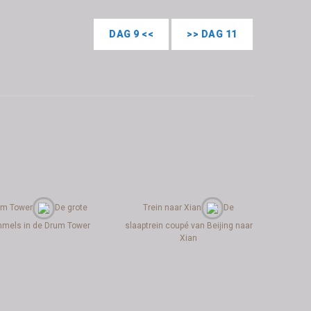
DAG 9 <<
>> DAG 11
um Tower
De grote
Trein naar Xian
De
mmels in de Drum Tower
slaaptrein coupé van Beijing naar
Xian