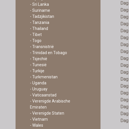
Dag 
- Sri Lanka
Dag 
- Suriname
Dag 
- Tadzjikistan
- Tanzania
Dag 
- Thailand
Dag 
- Tibet
Dag 
- Togo
Dag 
- Transnistrië
Dag 
- Trinidad en Tobago
Dag 
- Tsjechië
Dag 
- Tunesië
- Turkije
Dag
- Turkmenistan
Dag 
- Uganda
Dag 
- Uruguay
Dag 
- Vaticaanstad
Dag 
- Verenigde Arabische
Dag 
Emiraten
Dag
- Verenigde Staten
- Vietnam
Dag 
- Wales