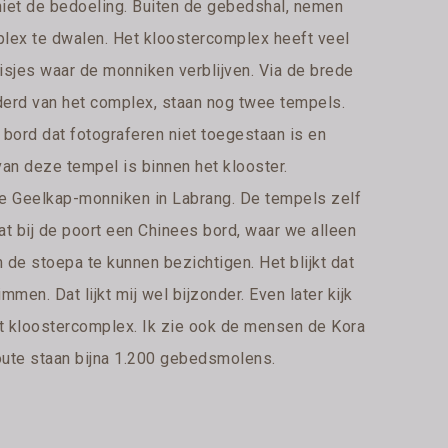
k niet de bedoeling. Buiten de gebedshal, nemen
plex te dwalen. Het kloostercomplex heeft veel
isjes waar de monniken verblijven. Via de brede
nderd van het complex, staan nog twee tempels.
 bord dat fotograferen niet toegestaan is en
van deze tempel is binnen het klooster.
de Geelkap-monniken in Labrang. De tempels zelf
t bij de poort een Chinees bord, waar we alleen
de stoepa te kunnen bezichtigen. Het blijkt dat
en. Dat lijkt mij wel bijzonder. Even later kijk
t kloostercomplex. Ik zie ook de mensen de Kora
route staan bijna 1.200 gebedsmolens.