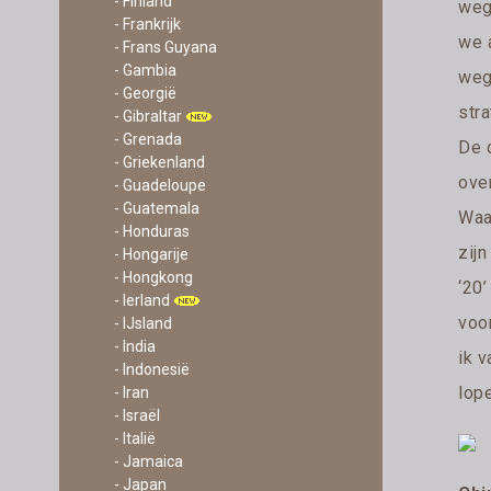
- Finland
wegs
- Frankrijk
we 
- Frans Guyana
- Gambia
weg
- Georgië
str
- Gibraltar
- Grenada
De d
- Griekenland
over
- Guadeloupe
- Guatemala
Waa
- Honduras
zij
- Hongarije
- Hongkong
‘20
- Ierland
voor
- IJsland
- India
ik 
- Indonesië
lop
- Iran
- Israël
- Italië
- Jamaica
- Japan