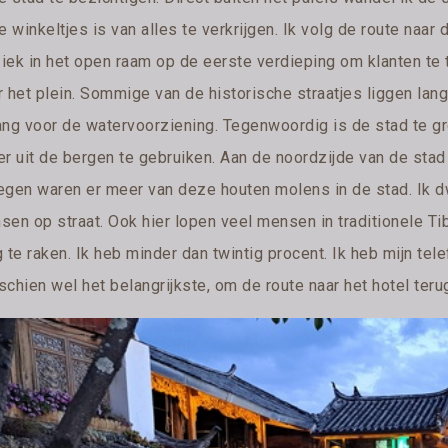
e winkeltjes is van alles te verkrijgen. Ik volg de route na
iek in het open raam op de eerste verdieping om klanten te t
r het plein. Sommige van de historische straatjes liggen lan
ang voor de watervoorziening. Tegenwoordig is de stad te g
er uit de bergen te gebruiken. Aan de noordzijde van de stad
egen waren er meer van deze houten molens in de stad. Ik d
sen op straat. Ook hier lopen veel mensen in traditionele Ti
 te raken. Ik heb minder dan twintig procent. Ik heb mijn tel
chien wel het belangrijkste, om de route naar het hotel teru