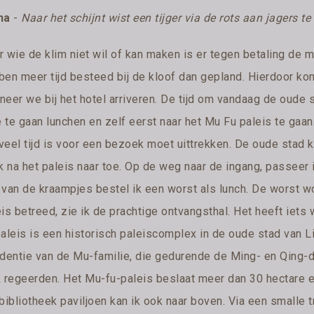
na
-
Naar het schijnt wist een tijger via de rots aan jagers 
r wie de klim niet wil of kan maken is er tegen betaling de 
en meer tijd besteed bij de kloof dan gepland. Hierdoor komen
neer we bij het hotel arriveren. De tijd om vandaag de oude s
te gaan lunchen en zelf eerst naar het Mu Fu paleis te gaan.
veel tijd is voor een bezoek moet uittrekken. De oude stad
k na het paleis naar toe. Op de weg naar de ingang, passeer i
 van de kraampjes bestel ik een worst als lunch. De worst wo
is betreed, zie ik de prachtige ontvangsthal. Het heeft iets
paleis is een historisch paleiscomplex in de oude stad van Li
identie van de Mu-familie, die gedurende de Ming- en Qing-dy
k regeerden. Het Mu-fu-paleis beslaat meer dan 30 hectare en
bibliotheek paviljoen kan ik ook naar boven. Via een smalle 