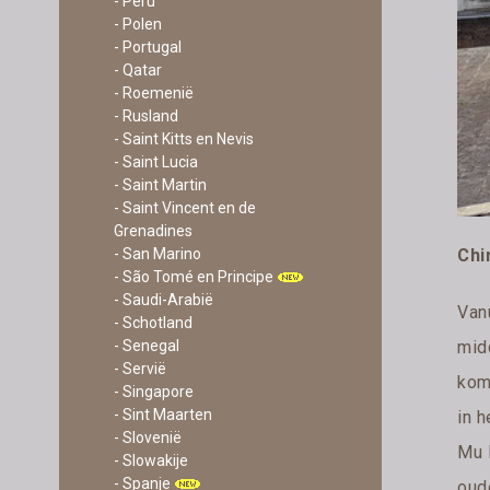
- Peru
- Polen
- Portugal
- Qatar
- Roemenië
- Rusland
- Saint Kitts en Nevis
- Saint Lucia
- Saint Martin
- Saint Vincent en de
Grenadines
- San Marino
Chi
- São Tomé en Principe
- Saudi-Arabië
Van
- Schotland
- Senegal
mid
- Servië
kom
- Singapore
- Sint Maarten
in 
- Slovenië
Mu 
- Slowakije
- Spanje
oude