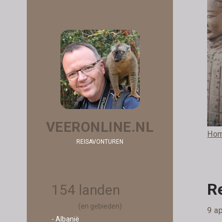
VEERONLINE.NL
Ho
REISAVONTUREN
R
154 landen
(en gebieden)
9 a
- Albanië