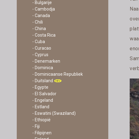
- Bulgarije
Naar
- Cambodja
- Canada
over
- Chili
plat
- China
- Costa Rica
waa
- Cuba
- Curacao
eno
- Cyprus
Sam
- Denemarken
- Dominica
verb
- Dominicaanse Republiek
- Duitsland
- Egypte
- El Salvador
- Engeland
- Estland
- Eswatini (Swaziland)
- Ethiopië
- Fiji
- Filipijnen