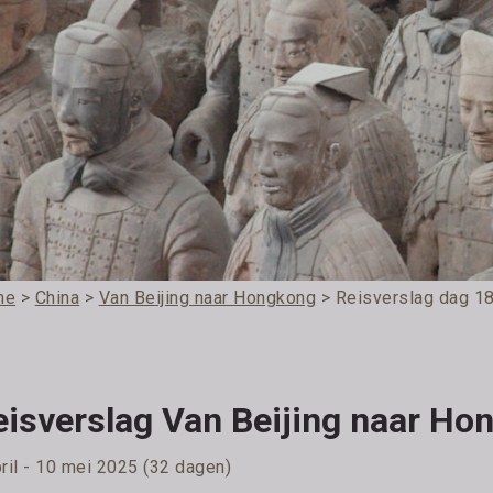
me
>
China
>
Van Beijing naar Hongkong
> Reisverslag dag 1
eisverslag Van Beijing naar Ho
pril - 10 mei 2025 (32 dagen)