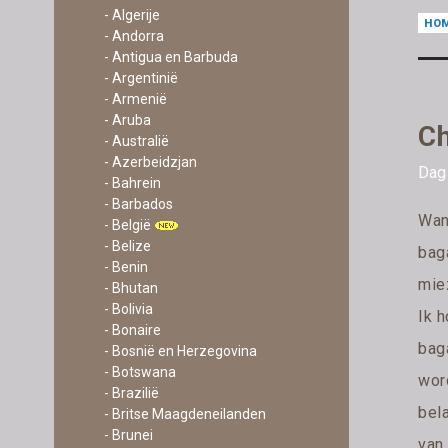
- Algerije
HO
- Andorra
- Antigua en Barbuda
- Argentinië
- Armenië
- Aruba
Ch
- Australië
- Azerbeidzjan
Dag 
- Bahrein
- Barbados
Wan
- België
- Belize
bag
- Benin
mie
- Bhutan
- Bolivia
Ik h
- Bonaire
bag
- Bosnië en Herzegovina
- Botswana
word
- Brazilië
bel
- Britse Maagdeneilanden
- Brunei
van