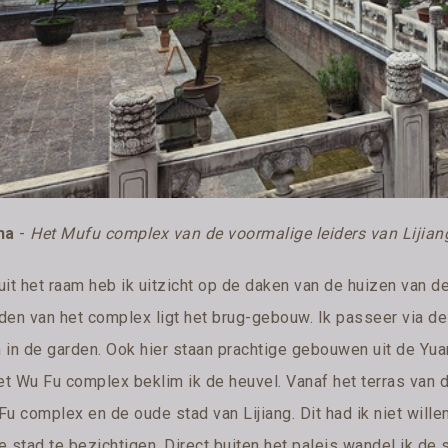
na
-
Het Mufu complex van de voormalige leiders van Lijian
uit het raam heb ik uitzicht op de daken van de huizen van d
den van het complex ligt het brug-gebouw. Ik passeer via de 
 in de garden. Ook hier staan prachtige gebouwen uit de Yu
het Wu Fu complex beklim ik de heuvel. Vanaf het terras van 
Fu complex en de oude stad van Lijiang. Dit had ik niet will
 stad te bezichtigen. Direct buiten het paleis wandel ik de 