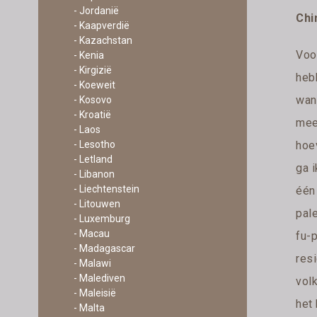
- Jordanië
Chi
- Kaapverdië
- Kazachstan
Voo
- Kenia
- Kirgizië
hebb
- Koeweit
wan
- Kosovo
- Kroatië
mee 
- Laos
hoe
- Lesotho
- Letland
ga i
- Libanon
- Liechtenstein
één
- Litouwen
pale
- Luxemburg
- Macau
fu-
- Madagascar
res
- Malawi
- Malediven
vol
- Maleisië
het 
- Malta