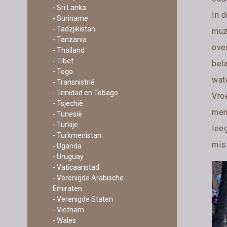
- Sri Lanka
In d
- Suriname
- Tadzjikistan
muz
- Tanzania
ove
- Thailand
- Tibet
bel
- Togo
wat
- Transnistrië
- Trinidad en Tobago
Vro
- Tsjechië
men
- Tunesië
- Turkije
leeg
- Turkmenistan
miss
- Uganda
- Uruguay
- Vaticaanstad
- Verenigde Arabische
Emiraten
- Verenigde Staten
- Vietnam
- Wales