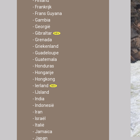
- Finland
- Frankrijk
- Frans Guyana
- Gambia
- Georgië
- Gibraltar
- Grenada
- Griekenland
- Guadeloupe
- Guatemala
- Honduras
- Hongarije
- Hongkong
- Ierland
- IJsland
- India
- Indonesië
- Iran
- Israël
- Italië
- Jamaica
- Japan