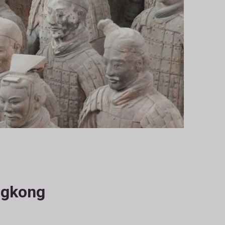
8
ngkong