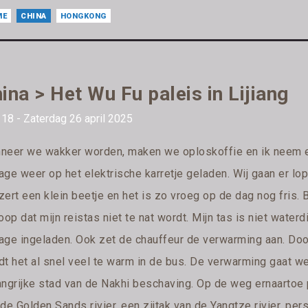
ME
CHINA
HONGKONG
ina > Het Wu Fu paleis in Lijiang
18 - Zaterdag 26 april 2025
neer we wakker worden, maken we oploskoffie en ik neem er
age weer op het elektrische karretje geladen. Wij gaan er lo
zert een klein beetje en het is zo vroeg op de dag nog fris.
oop dat mijn reistas niet te nat wordt. Mijn tas is niet water
age ingeladen. Ook zet de chauffeur de verwarming aan. Doo
t het al snel veel te warm in de bus. De verwarming gaat wee
angrijke stad van de Nakhi beschaving. Op de weg ernaartoe
 de Golden Sands rivier, een zijtak van de Yangtze rivier, p