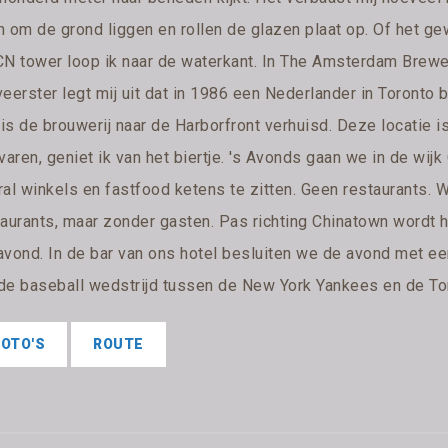
 om de grond liggen en rollen de glazen plaat op. Of het gew
CN tower loop ik naar de waterkant. In The Amsterdam Brewer
veerster legt mij uit dat in 1986 een Nederlander in Toronto 
 is de brouwerij naar de Harborfront verhuisd. Deze locatie is
varen, geniet ik van het biertje. 's Avonds gaan we in de wij
al winkels en fastfood ketens te zitten. Geen restaurants. W
taurants, maar zonder gasten. Pas richting Chinatown wordt 
avond. In de bar van ons hotel besluiten we de avond met ee
de baseball wedstrijd tussen de New York Yankees en de Toro
FOTO'S
ROUTE