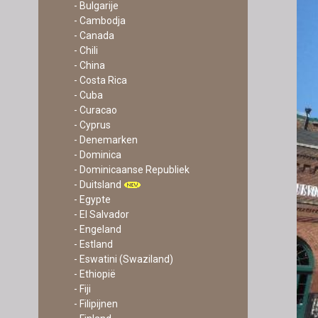
- Bulgarije
- Cambodja
- Canada
- Chili
- China
- Costa Rica
- Cuba
- Curacao
- Cyprus
- Denemarken
- Dominica
- Dominicaanse Republiek
- Duitsland
- Egypte
- El Salvador
- Engeland
- Estland
- Eswatini (Swaziland)
- Ethiopië
- Fiji
- Filipijnen