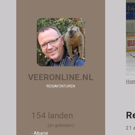
VEERONLINE.NL
Ho
REISAVONTUREN
R
154 landen
(en gebieden)
21 
- Albanië