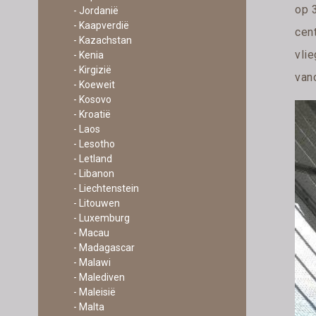
op 
- Jordanië
- Kaapverdië
cent
- Kazachstan
vlie
- Kenia
- Kirgizië
van
- Koeweit
- Kosovo
- Kroatië
- Laos
- Lesotho
- Letland
- Libanon
- Liechtenstein
- Litouwen
- Luxemburg
- Macau
- Madagascar
- Malawi
- Malediven
- Maleisië
- Malta