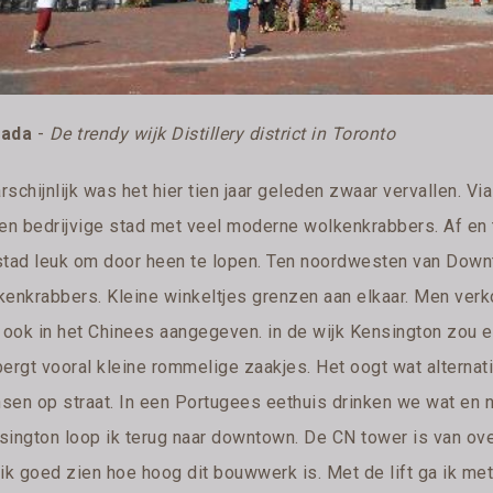
ada
-
De trendy wijk Distillery district in Toronto
schijnlijk was het hier tien jaar geleden zwaar vervallen. Vi
een bedrijvige stad met veel moderne wolkenkrabbers. Af en 
stad leuk om door heen te lopen. Ten noordwesten van Downt
kenkrabbers. Kleine winkeltjes grenzen aan elkaar. Men verko
r ook in het Chinees aangegeven. in de wijk Kensington zou e
bergt vooral kleine rommelige zaakjes. Het oogt wat alternat
sen op straat. In een Portugees eethuis drinken we wat en n
ington loop ik terug naar downtown. De CN tower is van overa
ik goed zien hoe hoog dit bouwwerk is. Met de lift ga ik met