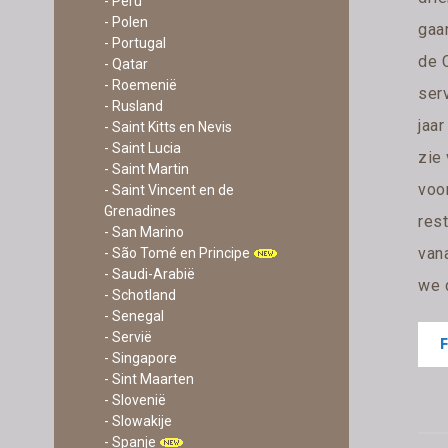
- Peru
- Polen
gaan
- Portugal
de 
- Qatar
- Roemenië
ser
- Rusland
jaar
- Saint Kitts en Nevis
- Saint Lucia
zie 
- Saint Martin
voor
- Saint Vincent en de
Grenadines
res
- San Marino
van
- São Tomé en Principe
- Saudi-Arabië
we 
- Schotland
- Senegal
- Servië
- Singapore
- Sint Maarten
- Slovenië
- Slowakije
- Spanje