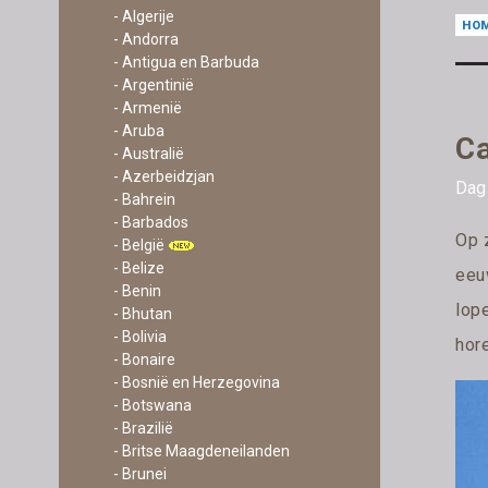
- Algerije
HO
- Andorra
- Antigua en Barbuda
- Argentinië
- Armenië
- Aruba
Ca
- Australië
- Azerbeidzjan
Dag
- Bahrein
- Barbados
Op 
- België
- Belize
eeu
- Benin
lope
- Bhutan
- Bolivia
hor
- Bonaire
- Bosnië en Herzegovina
- Botswana
- Brazilië
- Britse Maagdeneilanden
- Brunei