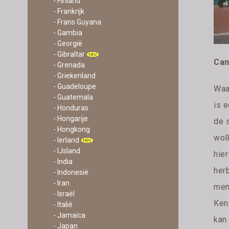
- Finland
- Frankrijk
- Frans Guyana
- Gambia
- Georgië
- Gibraltar
Can
- Grenada
- Griekenland
- Guadeloupe
Waar
- Guatemala
is 
- Honduras
- Hongarije
de 
- Hongkong
wol
- Ierland
- IJsland
hie
- India
her
- Indonesië
- Iran
men
- Israël
Kens
- Italië
- Jamaica
kan 
- Japan