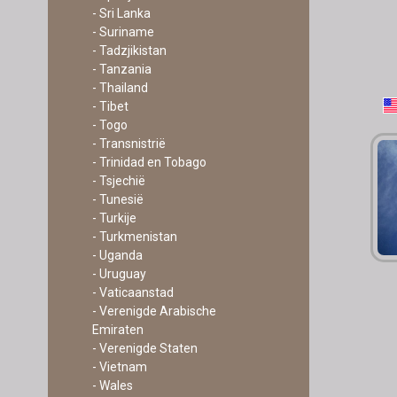
- Sri Lanka
- Suriname
- Tadzjikistan
- Tanzania
- Thailand
- Tibet
- Togo
- Transnistrië
- Trinidad en Tobago
- Tsjechië
- Tunesië
- Turkije
- Turkmenistan
- Uganda
- Uruguay
- Vaticaanstad
- Verenigde Arabische
Emiraten
- Verenigde Staten
- Vietnam
- Wales