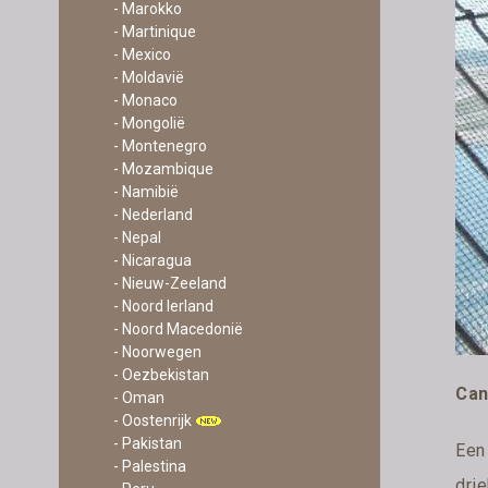
- Marokko
- Martinique
- Mexico
- Moldavië
- Monaco
- Mongolië
- Montenegro
- Mozambique
- Namibië
- Nederland
- Nepal
- Nicaragua
- Nieuw-Zeeland
- Noord Ierland
- Noord Macedonië
- Noorwegen
- Oezbekistan
Can
- Oman
- Oostenrijk
- Pakistan
Een 
- Palestina
dri