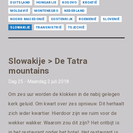
DUITSLAND
HONGARIJE
KOSOVO
KROATIË
MOLDAVIË
MONTENEGRO
NEDERLAND
NOORD MACEDONIË
OOSTENRIJK
ROEMENIË
SLOVENIË
SLOWAKIJE
TRANSNISTRIË
TSJECHIË
Slowakije > De Tatra
mountains
Dag 25 - Maandag 2 juli 2018
Om zes uur worden de klokken in de nabij gelegen
kerk geluid. Om kwart over zes opnieuw. Dit herhaalt
zich ieder kwartier. Hierdoor zijn we ruim voor de
wekker wakker. Waarom zou dit zijn? Het ontbijt is
in het restaurant onder het hotel. Het restaurant is