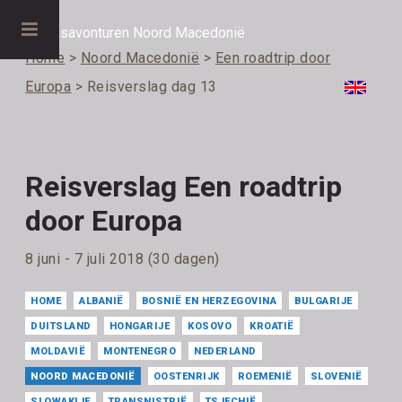
Home
>
Noord Macedonië
>
Een roadtrip door
Europa
> Reisverslag dag 13
Reisverslag Een roadtrip
door Europa
8 juni - 7 juli 2018 (30 dagen)
HOME
ALBANIË
BOSNIË EN HERZEGOVINA
BULGARIJE
DUITSLAND
HONGARIJE
KOSOVO
KROATIË
MOLDAVIË
MONTENEGRO
NEDERLAND
NOORD MACEDONIË
OOSTENRIJK
ROEMENIË
SLOVENIË
SLOWAKIJE
TRANSNISTRIË
TSJECHIË