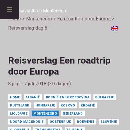
Home
>
Montenegro
>
Een roadtrip door Europa
>
Reisverslag dag 6
Reisverslag Een roadtrip
door Europa
8 juni - 7 juli 2018 (30 dagen)
HOME
ALBANIË
BOSNIË EN HERZEGOVINA
BULGARIJE
DUITSLAND
HONGARIJE
KOSOVO
KROATIË
MOLDAVIË
MONTENEGRO
NEDERLAND
NOORD MACEDONIË
OOSTENRIJK
ROEMENIË
SLOVENIË
SLOWAKIJE
TRANSNISTRIË
TSJECHIË