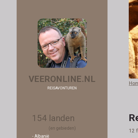
VEERONLINE.NL
Ho
REISAVONTUREN
R
154 landen
(en gebieden)
12 
- Albanië