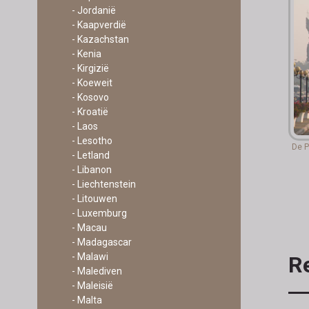
- Jordanië
- Kaapverdië
- Kazachstan
- Kenia
- Kirgizië
- Koeweit
- Kosovo
- Kroatië
- Laos
- Lesotho
De P
- Letland
- Libanon
- Liechtenstein
- Litouwen
- Luxemburg
- Macau
- Madagascar
- Malawi
R
- Malediven
- Maleisië
- Malta