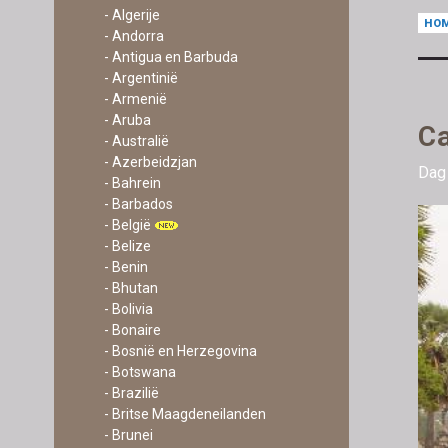
- Algerije
HO
- Andorra
- Antigua en Barbuda
- Argentinië
- Armenië
- Aruba
Ca
- Australië
- Azerbeidzjan
Dag 
- Bahrein
- Barbados
- België
- Belize
- Benin
- Bhutan
- Bolivia
- Bonaire
- Bosnië en Herzegovina
- Botswana
- Brazilië
- Britse Maagdeneilanden
- Brunei