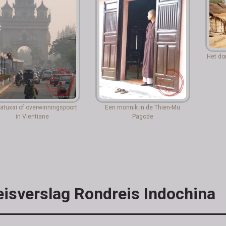
Het do
atuxai of overwinningspoort
Een monnik in de Thien-Mu
in Vientiane
Pagode
eisverslag Rondreis Indochina