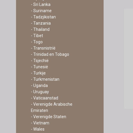
- Sri Lanka
- Suriname
- Tadzjikistan
- Tanzania
- Thailand
- Tibet
- Togo
- Transnistrië
- Trinidad en Tobago
- Tsjechië
- Tunesië
- Turkije
- Turkmenistan
- Uganda
- Uruguay
- Vaticaanstad
- Verenigde Arabische
Emiraten
- Verenigde Staten
- Vietnam
- Wales