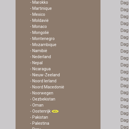
Dag 
- Marokko
- Martinique
Dag 
- Mexico
Dag 
- Moldavië
Dag
- Monaco
Dag
- Mongolië
Dag
- Montenegro
Dag 
- Mozambique
Dag
- Namibië
- Nederland
Dag 
- Nepal
Dag 
- Nicaragua
Dag 
- Nieuw-Zeeland
Dag 
- Noord Ierland
Dag 
- Noord Macedonië
Dag 
- Noorwegen
Dag 
- Oezbekistan
- Oman
Dag 
- Oostenrijk
Dag 
- Pakistan
Dag
- Palestina
Dag 