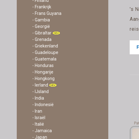
- Finland
- Frankrijk
's N
- Frans Guyana
Aan
- Gambia
- Georgië
reis
- Gibraltar
- Grenada
- Griekenland
- Guadeloupe
- Guatemala
- Honduras
- Hongarije
- Hongkong
- Ierland
- IJsland
- India
- Indonesië
- Iran
- Israël
Pa
- Italië
- Jamaica
- Japan