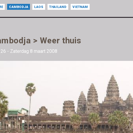
ME
CAMBODJA
LAOS
THAILAND
VIETNAM
mbodja > Weer thuis
26 - Zaterdag 8 maart 2008