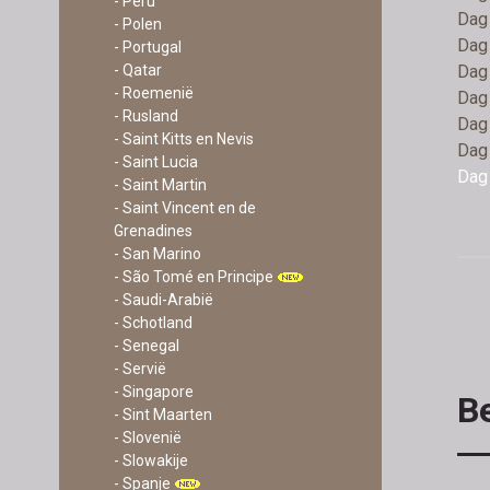
- Peru
Dag
- Polen
Dag 
- Portugal
Dag 
- Qatar
- Roemenië
Dag
- Rusland
Dag 
- Saint Kitts en Nevis
Dag 
- Saint Lucia
Dag 
- Saint Martin
- Saint Vincent en de
Grenadines
- San Marino
- São Tomé en Principe
- Saudi-Arabië
- Schotland
- Senegal
- Servië
- Singapore
Be
- Sint Maarten
- Slovenië
- Slowakije
- Spanje