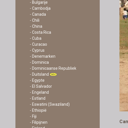
- Bulgarije
- Cambodja
- Canada
- Chili
- China
- Costa Rica
- Cuba
- Curacao
- Cyprus
- Denemarken
- Dominica
- Dominicaanse Republiek
- Duitsland
- Egypte
- El Salvador
- Engeland
- Estland
- Eswatini (Swaziland)
- Ethiopië
- Fiji
Cam
- Filipijnen