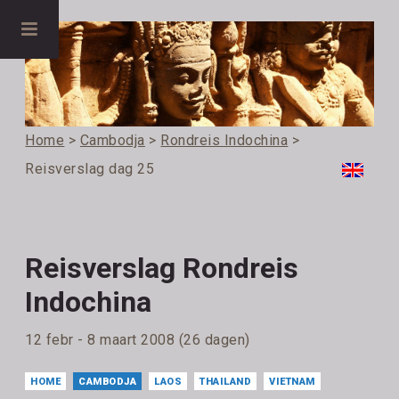
Home
>
Cambodja
>
Rondreis Indochina
>
Reisverslag dag 25
Reisverslag Rondreis
Indochina
12 febr - 8 maart 2008 (26 dagen)
HOME
CAMBODJA
LAOS
THAILAND
VIETNAM