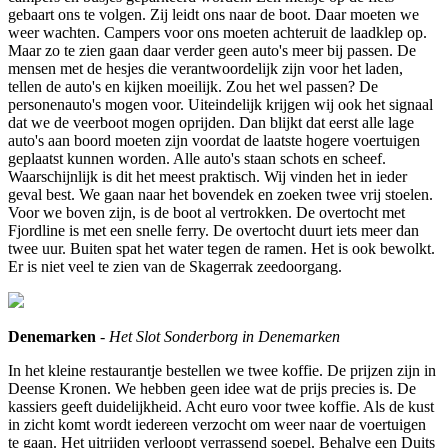
gebaart ons te volgen. Zij leidt ons naar de boot. Daar moeten we
weer wachten. Campers voor ons moeten achteruit de laadklep op.
Maar zo te zien gaan daar verder geen auto's meer bij passen. De
mensen met de hesjes die verantwoordelijk zijn voor het laden,
tellen de auto's en kijken moeilijk. Zou het wel passen? De
personenauto's mogen voor. Uiteindelijk krijgen wij ook het signaal
dat we de veerboot mogen oprijden. Dan blijkt dat eerst alle lage
auto's aan boord moeten zijn voordat de laatste hogere voertuigen
geplaatst kunnen worden. Alle auto's staan schots en scheef.
Waarschijnlijk is dit het meest praktisch. Wij vinden het in ieder
geval best. We gaan naar het bovendek en zoeken twee vrij stoelen.
Voor we boven zijn, is de boot al vertrokken. De overtocht met
Fjordline is met een snelle ferry. De overtocht duurt iets meer dan
twee uur. Buiten spat het water tegen de ramen. Het is ook bewolkt.
Er is niet veel te zien van de Skagerrak zeedoorgang.
Denemarken
-
Het Slot Sonderborg in Denemarken
In het kleine restaurantje bestellen we twee koffie. De prijzen zijn in
Deense Kronen. We hebben geen idee wat de prijs precies is. De
kassiers geeft duidelijkheid. Acht euro voor twee koffie. Als de kust
in zicht komt wordt iedereen verzocht om weer naar de voertuigen
te gaan. Het uitrijden verloopt verrassend soepel. Behalve een Duits