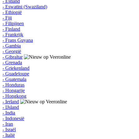
- Estland
- Eswatini (Swaziland)
- Ethiopië
- Fiji
- Filipijnen
- Finland
- Frankrijk
- Frans Guyana
- Gambia
- Georgië
- Gibraltar
- Grenada
- Griekenland
- Guadeloupe
- Guatemala
- Honduras
- Hongarije
- Hongkong
- Ierland
- IJsland
- India
- Indonesië
- Iran
- Israël
- Italië