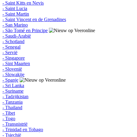
- Saint Kitts en Nevis
- Saint Lucia
- Saint Martin
- Saint Vincent en de Grenadines
- San Marino
- São Tomé en Principe
- Saudi-Arabië
- Schotland
- Senegal
- Servië
- Singapore
- Sint Maarten
- Slovenië
- Slowakije
- Spanje
- Sri Lanka
- Suriname
- Tadzjikistan
- Tanzania
- Thailand
- Tibet
- Togo
- Transnistrië
- Trinidad en Tobago
- Tsjechië