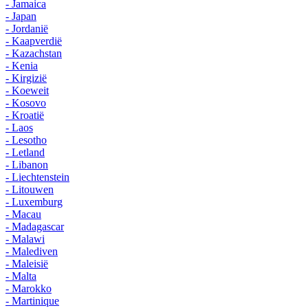
- Jamaica
- Japan
- Jordanië
- Kaapverdië
- Kazachstan
- Kenia
- Kirgizië
- Koeweit
- Kosovo
- Kroatië
- Laos
- Lesotho
- Letland
- Libanon
- Liechtenstein
- Litouwen
- Luxemburg
- Macau
- Madagascar
- Malawi
- Malediven
- Maleisië
- Malta
- Marokko
- Martinique