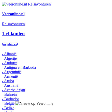
Veeronline.nl
Reisavonturen
154 landen
(en gebieden)
- Albanië
- Algerije
- Andorra
- Antigua en Barbuda
- Argentinië
- Armenië
- Aruba
- Australië
- Azerbeidzjan
- Bahrein
- Barbados
- België
- Belize