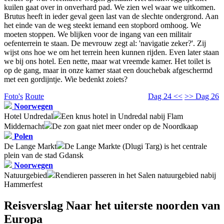
kuilen gaat over in onverhard pad. We zien wel waar we uitkomen.
Brutus heeft in ieder geval geen last van de slechte ondergrond. Aan
het einde van de weg steekt iemand een stopbord omhoog. We
moeten stoppen. We blijken voor de ingang van een militair
oefenterrein te staan. De mevrouw zegt al: 'navigatie zeker?'. Zij
wijst ons hoe we om het terrein heen kunnen rijden. Even later staan
we bij ons hotel. Een nette, maar wat vreemde kamer. Het toilet is
op de gang, maar in onze kamer staat een douchebak afgeschermd
met een gordijntje. Wie bedenkt zoiets?
Foto's
Route
Dag 24 <<
>> Dag 26
Noorwegen
Hotel Undredal
Een knus hotel in Undredal nabij Flam
Middernacht
De zon gaat niet meer onder op de Noordkaap
Polen
De Lange Markt
De Lange Markte (Dlugi Targ) is het centrale
plein van de stad Gdansk
Noorwegen
Natuurgebied
Rendieren passeren in het Salen natuurgebied nabij
Hammerfest
Reisverslag Naar het uiterste noorden van
Europa