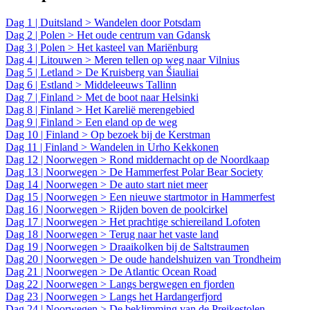
Dag 1 | Duitsland > Wandelen door Potsdam
Dag 2 | Polen > Het oude centrum van Gdansk
Dag 3 | Polen > Het kasteel van Mariënburg
Dag 4 | Litouwen > Meren tellen op weg naar Vilnius
Dag 5 | Letland > De Kruisberg van Šiauliai
Dag 6 | Estland > Middeleeuws Tallinn
Dag 7 | Finland > Met de boot naar Helsinki
Dag 8 | Finland > Het Karelië merengebied
Dag 9 | Finland > Een eland op de weg
Dag 10 | Finland > Op bezoek bij de Kerstman
Dag 11 | Finland > Wandelen in Urho Kekkonen
Dag 12 | Noorwegen > Rond middernacht op de Noordkaap
Dag 13 | Noorwegen > De Hammerfest Polar Bear Society
Dag 14 | Noorwegen > De auto start niet meer
Dag 15 | Noorwegen > Een nieuwe startmotor in Hammerfest
Dag 16 | Noorwegen > Rijden boven de poolcirkel
Dag 17 | Noorwegen > Het prachtige schiereiland Lofoten
Dag 18 | Noorwegen > Terug naar het vaste land
Dag 19 | Noorwegen > Draaikolken bij de Saltstraumen
Dag 20 | Noorwegen > De oude handelshuizen van Trondheim
Dag 21 | Noorwegen > De Atlantic Ocean Road
Dag 22 | Noorwegen > Langs bergwegen en fjorden
Dag 23 | Noorwegen > Langs het Hardangerfjord
Dag 24 | Noorwegen > De beklimming van de Preikestolen