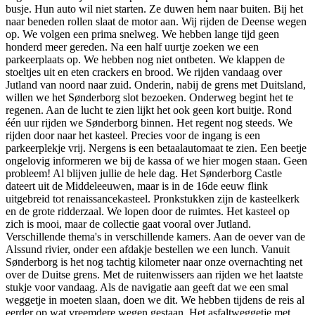
busje. Hun auto wil niet starten. Ze duwen hem naar buiten. Bij het
naar beneden rollen slaat de motor aan. Wij rijden de Deense wegen
op. We volgen een prima snelweg. We hebben lange tijd geen
honderd meer gereden. Na een half uurtje zoeken we een
parkeerplaats op. We hebben nog niet ontbeten. We klappen de
stoeltjes uit en eten crackers en brood. We rijden vandaag over
Jutland van noord naar zuid. Onderin, nabij de grens met Duitsland,
willen we het Sønderborg slot bezoeken. Onderweg begint het te
regenen. Aan de lucht te zien lijkt het ook geen kort buitje. Rond
één uur rijden we Sønderborg binnen. Het regent nog steeds. We
rijden door naar het kasteel. Precies voor de ingang is een
parkeerplekje vrij. Nergens is een betaalautomaat te zien. Een beetje
ongelovig informeren we bij de kassa of we hier mogen staan. Geen
probleem! Al blijven jullie de hele dag. Het Sønderborg Castle
dateert uit de Middeleeuwen, maar is in de 16de eeuw flink
uitgebreid tot renaissancekasteel. Pronkstukken zijn de kasteelkerk
en de grote ridderzaal. We lopen door de ruimtes. Het kasteel op
zich is mooi, maar de collectie gaat vooral over Jutland.
Verschillende thema's in verschillende kamers. Aan de oever van de
Alssund rivier, onder een afdakje bestellen we een lunch. Vanuit
Sønderborg is het nog tachtig kilometer naar onze overnachting net
over de Duitse grens. Met de ruitenwissers aan rijden we het laatste
stukje voor vandaag. Als de navigatie aan geeft dat we een smal
weggetje in moeten slaan, doen we dit. We hebben tijdens de reis al
eerder op wat vreemdere wegen gestaan. Het asfaltweggetje met