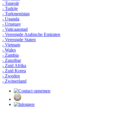
- Tunesië
- Turkije
- Turkmenistan
- Uganda
- Uruguay
- Vaticaanstad
- Verenigde Arabische Emiraten
- Verenigde Staten
- Vietnam
- Wales
- Zambia
- Zanzibar
- Zuid Afrika
- Zuid Korea
- Zweden
- Zwitserland