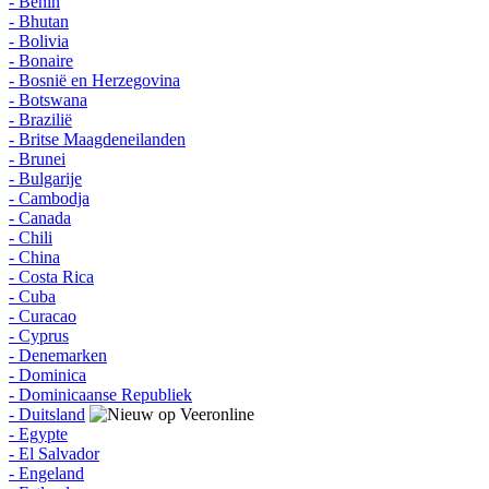
- Benin
- Bhutan
- Bolivia
- Bonaire
- Bosnië en Herzegovina
- Botswana
- Brazilië
- Britse Maagdeneilanden
- Brunei
- Bulgarije
- Cambodja
- Canada
- Chili
- China
- Costa Rica
- Cuba
- Curacao
- Cyprus
- Denemarken
- Dominica
- Dominicaanse Republiek
- Duitsland
- Egypte
- El Salvador
- Engeland