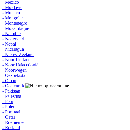
- Mexico
- Moldavië
- Monaco
- Mongolië
- Montenegro
- Mozambique
- Namibië
- Nederland
- Nepal
- Nicaragua
- Nieuw-Zeeland
- Noord Ierland
- Noord Macedonië
- Noorwegen
- Oezbekistan
- Oman
- Oostenrijk
- Pakistan
- Palestina
- Peru
- Polen
- Portugal
- Qatar
- Roemenië
- Rusland