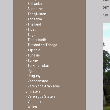
- Sri Lanka
temp
- Suriname
- Tadzjikistan
het 
- Tanzania
- Thailand
- Tibet
- Togo
- Transnistrië
- Trinidad en Tobago
- Tsjechië
- Tunesië
- Turkije
- Turkmenistan
- Uganda
- Uruguay
- Vaticaanstad
- Verenigde Arabische
Emiraten
- Verenigde Staten
- Vietnam
- Wales