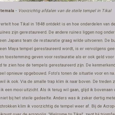
temala
-
Voorzichtig afdalen van de steile tempel in Tikal
vertelt hoe Tikal in 1848 ontdekt is en hoe onderdelen van d
ruïnes zijn gerestaureerd. De andere ruïnes liggen nog onde
 een Japans team de restauratie graag wilde uitvoeren. De 
 een Maya tempel gerestaureerd wordt, is er vervolgens geen
een toestemming geven voor restauratie als er ook geld voor
d te zien hoe de tempels gerestaureerd zijn. De kenmerkende
eel opnieuw opgebouwd. Foto's tonen de situatie voor en na
wil ik ook. Via de smalle trap klim ik naar boven. De treden z
ik een mooi uitzicht. Als ik terug wil gaan, glijd ik bovenaan
 niet bij het steile gedeelte. Anders was ik zeker dertig me
chrokken klim ik voorzichtig de tempel weer af. Bij de Acrop
ijkpunt over de acropolis. 'Welcome to Tikal', zegt hij triomfa