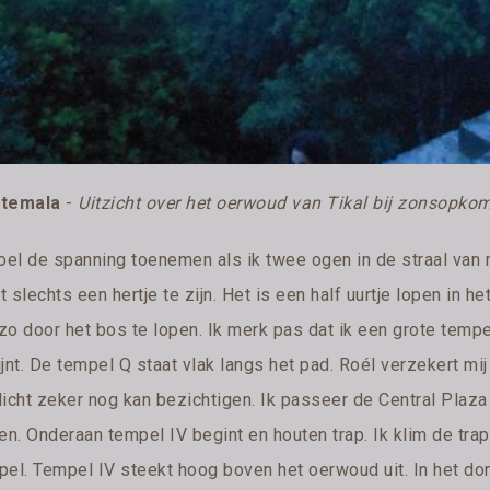
temala
-
Uitzicht over het oerwoud van Tikal bij zonsopko
oel de spanning toenemen als ik twee ogen in de straal van m
kt slechts een hertje te zijn. Het is een half uurtje lopen in 
zo door het bos te lopen. Ik merk pas dat ik een grote tempe
jnt. De tempel Q staat vlak langs het pad. Roél verzekert mi
licht zeker nog kan bezichtigen. Ik passeer de Central Plaza
en. Onderaan tempel IV begint en houten trap. Ik klim de tra
pel. Tempel IV steekt hoog boven het oerwoud uit. In het do