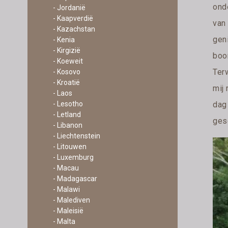
ond
- Jordanië
- Kaapverdië
van
- Kazachstan
gen
- Kenia
- Kirgizië
boo
- Koeweit
Terw
- Kosovo
- Kroatië
mij 
- Laos
dag 
- Lesotho
- Letland
ges
- Libanon
- Liechtenstein
- Litouwen
- Luxemburg
- Macau
- Madagascar
- Malawi
- Malediven
- Maleisië
- Malta