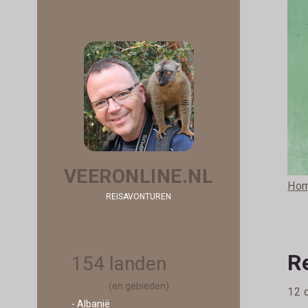
VEERONLINE.NL
Ho
REISAVONTUREN
R
154 landen
(en gebieden)
12 
- Albanië