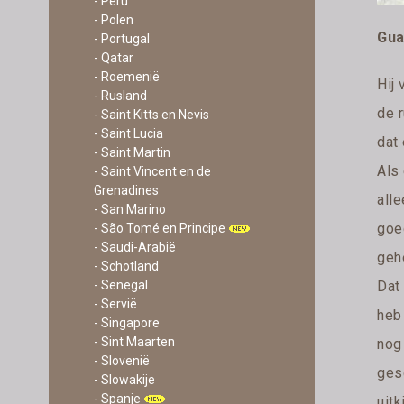
- Peru
- Polen
Gua
- Portugal
- Qatar
- Roemenië
Hij 
- Rusland
de 
- Saint Kitts en Nevis
- Saint Lucia
dat
- Saint Martin
Als
- Saint Vincent en de
Grenadines
all
- San Marino
goe
- São Tomé en Principe
- Saudi-Arabië
geh
- Schotland
- Senegal
Dat 
- Servië
heb 
- Singapore
- Sint Maarten
nog
- Slovenië
ges
- Slowakije
- Spanje
uitk