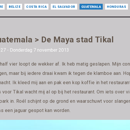
ME
BELIZE
COSTA RICA
EL SALVADOR
GUATEMALA
HONDURAS
atemala > De Maya stad Tikal
 27 - Donderdag 7 november 2013
half vier loopt de wekker af. Ik heb matig geslapen. Mijn con
gen, maar bij iedere draai kwam ik tegen de klamboe aan. Ho
acht. Ik kleed mij aan en pak een kop koffie in het restauran
 voor Tikal wacht mij al op bij het restaurant. Om iets over v
park in. Roél schijnt op de grond en waarschuwt voor slangen
s een jaguar gespot kan worden.