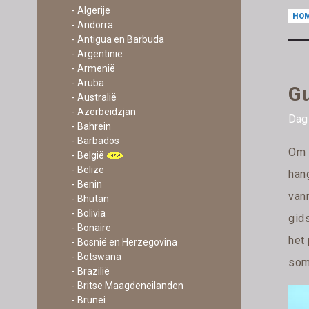
- Algerije
HO
- Andorra
- Antigua en Barbuda
- Argentinië
- Armenië
- Aruba
Gu
- Australië
- Azerbeidzjan
Dag
- Bahrein
- Barbados
Om 
- België
- Belize
han
- Benin
vann
- Bhutan
- Bolivia
gids
- Bonaire
het 
- Bosnië en Herzegovina
- Botswana
som
- Brazilië
- Britse Maagdeneilanden
- Brunei