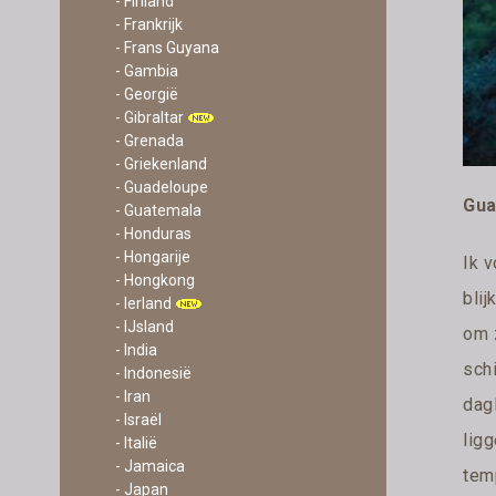
- Finland
- Frankrijk
- Frans Guyana
- Gambia
- Georgië
- Gibraltar
- Grenada
- Griekenland
- Guadeloupe
Gua
- Guatemala
- Honduras
- Hongarije
Ik v
- Hongkong
blij
- Ierland
- IJsland
om 
- India
schi
- Indonesië
- Iran
dag
- Israël
ligg
- Italië
- Jamaica
tem
- Japan