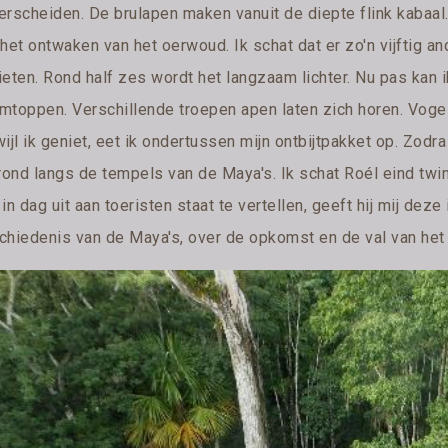
erscheiden. De brulapen maken vanuit de diepte flink kabaal.
 het ontwaken van het oerwoud. Ik schat dat er zo'n vijftig 
ieten. Rond half zes wordt het langzaam lichter. Nu pas kan 
mtoppen. Verschillende troepen apen laten zich horen. Vogels
ijl ik geniet, eet ik ondertussen mijn ontbijtpakket op. Zodra
rond langs de tempels van de Maya's. Ik schat Roél eind twint
in dag uit aan toeristen staat te vertellen, geeft hij mij deze
chiedenis van de Maya's, over de opkomst en de val van het 