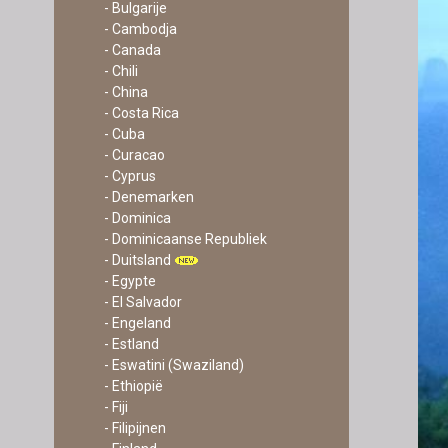
- Bulgarije
- Cambodja
- Canada
- Chili
- China
- Costa Rica
- Cuba
- Curacao
- Cyprus
- Denemarken
- Dominica
- Dominicaanse Republiek
- Duitsland
- Egypte
- El Salvador
- Engeland
- Estland
- Eswatini (Swaziland)
- Ethiopië
- Fiji
- Filipijnen